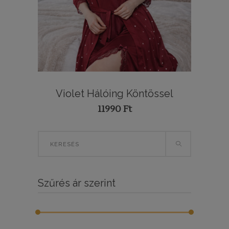
Violet Hálóing Köntössel
11990
Ft
Search
for:
Szűrés ár szerint