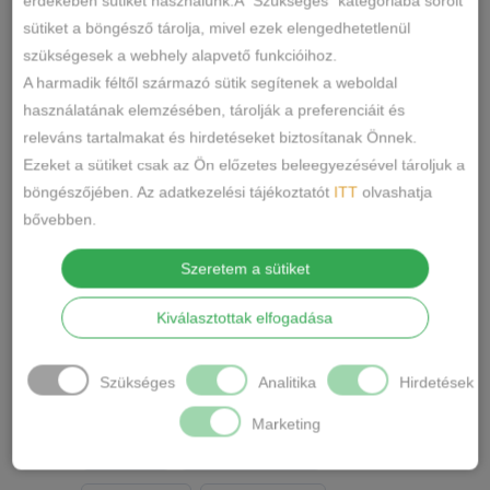
érdekében sütiket használunk.A "Szükséges" kategóriába sorolt
2XL-3XL
4XL-5XL
5/XL
0
0
0
sütiket a böngésző tárolja, mivel ezek elengedhetetlenül
6/2XL
7/3XL
8/4XL
0
0
0
szükségesek a webhely alapvető funkcióihoz.
A harmadik féltől származó sütik segítenek a weboldal
ONE SIZE
1/2
3/4
0
0
0
használatának elemzésében, tárolják a preferenciáit és
Szín
releváns tartalmakat és hirdetéseket biztosítanak Önnek.
5/L
6/XL
7/2XL
0
0
0
Ezeket a sütiket csak az Ön előzetes beleegyezésével tároljuk a
KÉK
FEKETE
0
0
8/3XL
9/4XL
4/M
0
0
0
böngészőjében. Az adatkezelési tájékoztatót
ITT
olvashatja
bővebben.
TESTSZÍN
FEHÉR
0
0
Szeretem a sütiket
SZÍNES
ZÖLD
PINK
0
0
0
PÚDERRÓZSASZÍN
SÁRGA
0
0
Kiválasztottak elfogadása
PIROS
BARNA
0
0
Szükséges
Analitika
Hirdetések
FEKETE-FEHÉR
MÁLYVA
0
0
Marketing
EKRÜ
HOMOKSZÍN
0
0