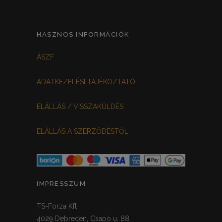
PILLANGÓS
0
FEKETE VIRÁGOS
0
HASZNOS INFORMÁCIÓK
FEHÉR-VIRÁGOS
KOCKÁS
0
0
ÁSZF
FEKETE-BORDÓ
0
ADATKEZELÉSI TÁJÉKOZTATÓ
MEGGYPIROS
GRAFIT
0
0
ELÁLLÁS / VISSZAKÜLDÉS
VILÁGOSSZÜRKE
PÖTTYÖS
1
0
ELÁLLÁS A SZERZŐDÉSTŐL
KRÉM/MASNIS
0
HALVÁNYZÖLD
PADLIZSÁN
0
0
PISZTÁCIA
CORAL
0
0
IMPRESSZUM
HALVÁNY RÓZSASZÍN
KHAKI
0
0
TS-Forza Kft
4029 Debrecen, Csapó u. 88.
SÖTÉTMÁLYVA
0