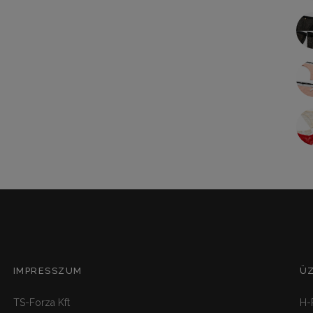
IMPRESSZUM
Ü
TS-Forza Kft
H-