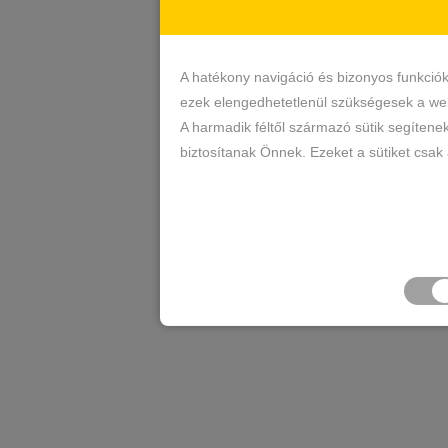
A hatékony navigáció és bizonyos funkció
ezek elengedhetetlenül szükségesek a web
A harmadik féltől származó sütik segítene
biztosítanak Önnek. Ezeket a sütiket csak