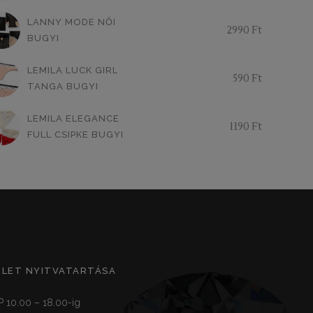
LANNY MODE NŐI
2990
Ft
BUGYI
LEMILA LUCK GIRL
590
Ft
TANGA BUGYI
LEMILA ELEGANCE
1190
Ft
FULL CSIPKE BUGYI
ZLET NYITVATARTÁSA
P 10.00 – 18.00-ig