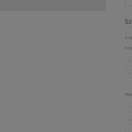
for:
Sz
0
t
Kos
A
H
Mér
7
1