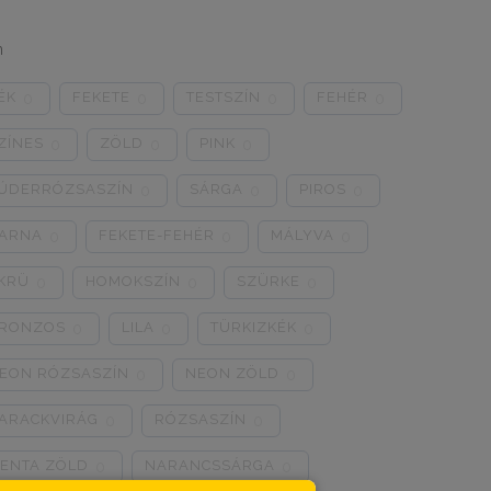
n
ÉK
FEKETE
TESTSZÍN
FEHÉR
0
0
0
0
ZÍNES
ZÖLD
PINK
0
0
0
ÚDERRÓZSASZÍN
SÁRGA
PIROS
0
0
0
ARNA
FEKETE-FEHÉR
MÁLYVA
0
0
0
KRÜ
HOMOKSZÍN
SZÜRKE
0
0
0
RONZOS
LILA
TÜRKIZKÉK
0
0
0
EON RÓZSASZÍN
NEON ZÖLD
0
0
ARACKVIRÁG
RÓZSASZÍN
0
0
ENTA ZÖLD
NARANCSSÁRGA
0
0