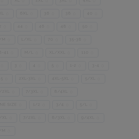
XL
2XL
3XL
4XL
0
0
0
0
0
XL
6XL
36
38
40
0
0
0
0
0
2
44
46
48
50
0
0
0
0
0
/M
L/XL
70
35-38
0
0
0
0
8-41
M/L
XL/XXL
110
0
0
0
0
3
4
5
1-2
3-4
0
0
0
0
0
0
15
2XL-3XL
4XL-5XL
5/XL
0
0
0
0
/2XL
7/3XL
8/4XL
0
0
0
NE SIZE
1/2
3/4
5/L
0
0
0
0
/XL
7/2XL
8/3XL
9/4XL
0
0
0
0
/M
0