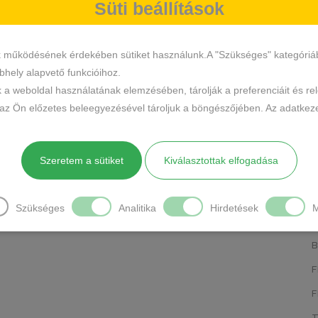
Süti beállítások
K
K
k működésének érdekében sütiket használunk.A "Szükséges" kategóriába 
hely alapvető funkcióihoz.
B
k a weboldal használatának elemzésében, tárolják a preferenciáit és re
S
 az Ön előzetes beleegyezésével tároljuk a böngészőjében. Az adatkeze
T
Te
Szeretem a sütiket
Kiválasztottak elfogadása
S
K
AL
Szükséges
Analitika
Hirdetések
M
N
F
S
F
M