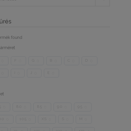
űrés
ermék found
árméret
F
G
B
C
D
0
0
0
0
0
0
I
J
E
0
0
0
0
et
5
80
85
90
95
0
0
0
0
0
00
105
XS
S
M
0
0
0
0
0