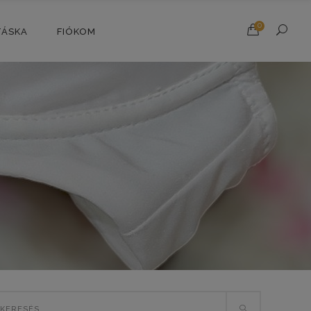
0
TÁSKA
FIÓKOM
rch