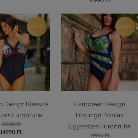
Original
14990
Ft
price
Current
was:
price
19990 Ft.
is:
AKCIÓ
AKCIÓ
14990 Ft.
n Design Klasszik
Caribbean Design
zes Fürdőruha
Dzsungel Mintás
19990
Ft
Egyrészes Fürdőruha
Original
14990
Ft
19990
Ft