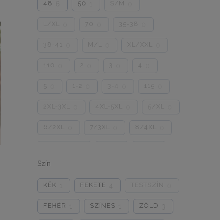
48
50
S/M
6
1
0
L/XL
70
35-38
0
0
0
38-41
M/L
XL/XXL
0
0
0
110
2
3
4
0
0
0
0
5
1-2
3-4
115
0
0
0
0
2XL-3XL
4XL-5XL
5/XL
0
0
0
6/2XL
7/3XL
8/4XL
0
0
0
ONE SIZE
1/2
3/4
0
0
0
Szín
5/L
6/XL
7/2XL
0
0
0
KÉK
FEKETE
TESTSZÍN
1
4
0
8/3XL
9/4XL
4/M
0
0
0
FEHÉR
SZÍNES
ZÖLD
1
1
3