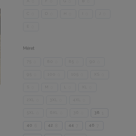
A
F
G
B
0
0
0
0
C
D
H
I
J
0
0
0
0
0
E
0
Méret
75
80
85
90
0
0
0
0
95
100
105
XS
0
0
0
0
S
M
L
XL
0
0
0
0
2XL
3XL
4XL
0
0
0
5XL
6XL
36
38
0
0
0
1
40
42
44
46
6
8
7
7