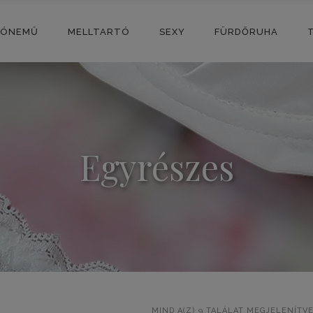
SÓNEMŰ
MELLTARTÓ
SEXY
FÜRDŐRUHA
Egyrészes
MIND A(Z) 9 TALÁLAT MEGJELENÍTV