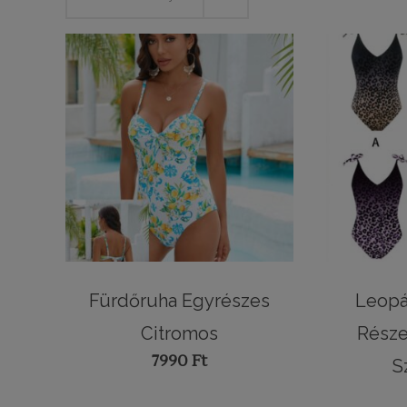
Fürdőruha Egyrészes
Leopá
Citromos
Része
7990
Ft
S