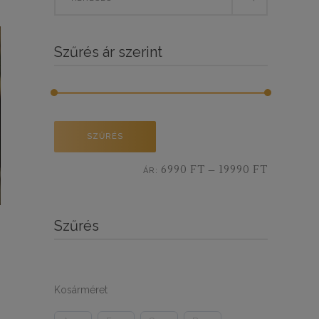
for:
BY
Szűrés ár szerint
LATEST
Min
Max
SZŰRÉS
ár
ár
6990 FT
19990 FT
ÁR:
—
Szűrés
Kosárméret