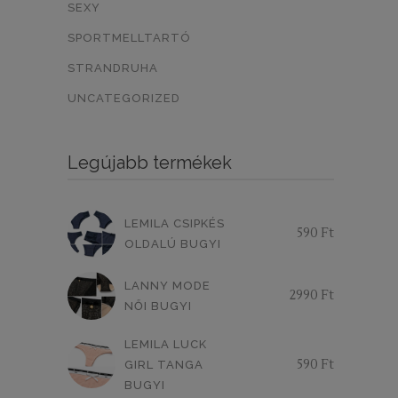
SEXY
ZÖLD/EZÜST CSÍK
0
SPORTMELLTARTÓ
ZÖLD/KÉK MINTÁS
0
STRANDRUHA
VILÁGOS MÁLYVA
0
UNCATEGORIZED
LEVENDULA
0
Legújabb termékek
MOGYORÓ BARNA
NERO
0
0
NATURE
SKIN
0
0
LEMILA CSIPKÉS
590
Ft
CAPPUCCINO
0
OLDALÚ BUGYI
VILÁGOS BARNA
0
LANNY MODE
2990
Ft
NŐI BUGYI
EKRÜ-PÚDERRÓZSASZÍN
0
LEMILA LUCK
CSÍKOS
VIRÁGOS
0
0
590
Ft
GIRL TANGA
SÖTÉTLILA
VILÁGOSLILA
BUGYI
0
0