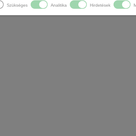
Szükséges
Analitika
Hirdetések
M