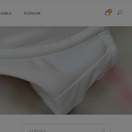
0
TÁSKA
FIÓKOM
Search
SORTED
E