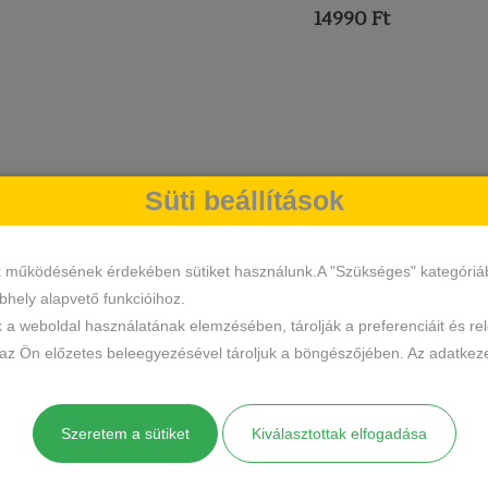
price
Current
Original
14990
Ft
was:
price
price
Current
19990 Ft.
is:
was:
price
14990 Ft.
19990 Ft.
is:
14990 Ft.
Süti beállítások
k működésének érdekében sütiket használunk.A "Szükséges" kategóriába 
hely alapvető funkcióihoz.
k a weboldal használatának elemzésében, tárolják a preferenciáit és re
 az Ön előzetes beleegyezésével tároljuk a böngészőjében. Az adatkeze
Szeretem a sütiket
Kiválasztottak elfogadása