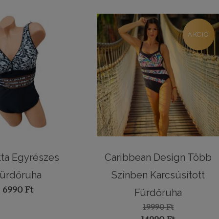
AKCIÓ
tta Egyrészes
Caribbean Design Több
ürdőruha
Színben Karcsúsított
6990
Ft
Fürdőruha
19990
Ft