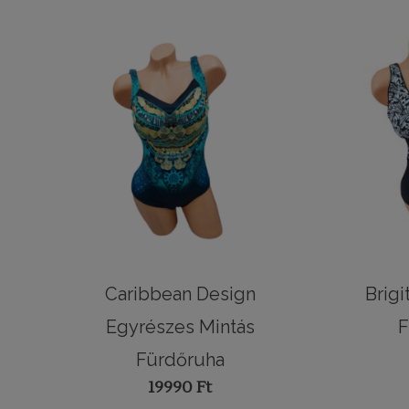
Caribbean Design
Brigi
Egyrészes Mintás
F
Fürdőruha
19990
Ft