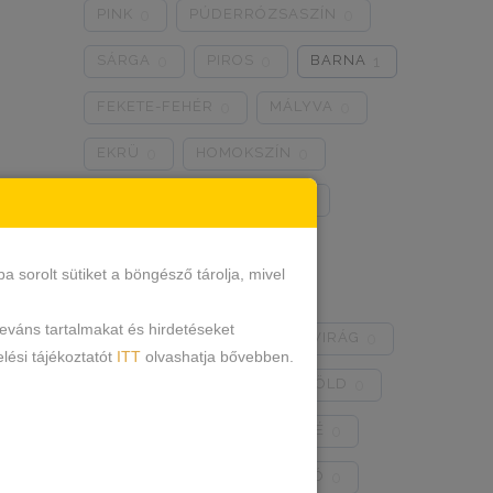
PINK
PÚDERRÓZSASZÍN
0
0
SÁRGA
PIROS
BARNA
0
0
1
FEKETE-FEHÉR
MÁLYVA
0
0
EKRÜ
HOMOKSZÍN
0
0
SZÜRKE
BRONZOS
0
0
LILA
TÜRKIZKÉK
2
0
sorolt sütiket a böngésző tárolja, mivel
NEON RÓZSASZÍN
0
leváns tartalmakat és hirdetéseket
NEON ZÖLD
BARACKVIRÁG
0
0
lési tájékoztatót
ITT
olvashatja bővebben.
RÓZSASZÍN
MENTA ZÖLD
0
0
NARANCSSÁRGA
KÁVÉ
0
0
SÖTÉTSZÜRKE
BORDÓ
0
0