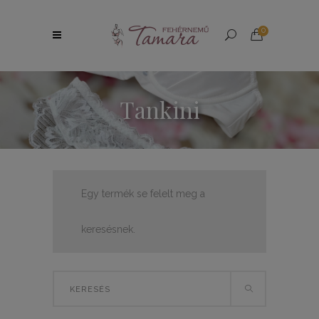
0
Tankini
Egy termék se felelt meg a
keresésnek.
Search
for: