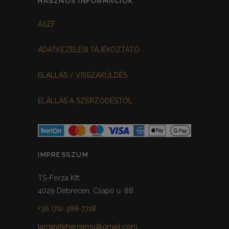
HASZNOS INFORMÁCIÓK
FEHÉR-VIRÁGOS
KOCKÁS
0
0
ÁSZF
FEKETE-BORDÓ
0
ADATKEZELÉSI TÁJÉKOZTATÓ
MEGGYPIROS
GRAFIT
0
0
ELÁLLÁS / VISSZAKÜLDÉS
VILÁGOSSZÜRKE
PÖTTYÖS
0
0
ELÁLLÁS A SZERZŐDÉSTŐL
KRÉM/MASNIS
0
HALVÁNYZÖLD
PADLIZSÁN
0
0
PISZTÁCIA
CORAL
0
0
IMPRESSZUM
HALVÁNY RÓZSASZÍN
KHAKI
0
0
TS-Forza Kft
4029 Debrecen, Csapó u. 88.
SÖTÉTMÁLYVA
0
+36 (70) 388-7718
FEKETE-ARANY
0
tamarafehernemu@gmail.com