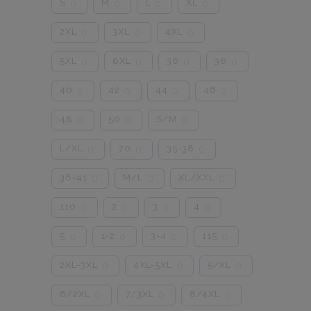
S
M
L
XL
0
0
0
0
2XL
3XL
4XL
0
0
0
5XL
6XL
36
38
0
0
0
0
40
42
44
46
0
0
0
0
48
50
S/M
0
0
0
L/XL
70
35-38
0
0
0
38-41
M/L
XL/XXL
0
0
0
110
2
3
4
0
0
0
0
5
1-2
3-4
115
0
0
0
0
2XL-3XL
4XL-5XL
5/XL
0
0
0
6/2XL
7/3XL
8/4XL
0
0
0