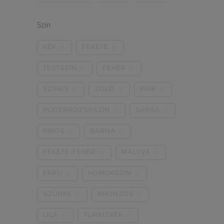
ONE SIZE
1/2
3/4
0
0
0
Szín
5/L
6/XL
7/2XL
0
0
0
KÉK
FEKETE
0
0
8/3XL
9/4XL
4/M
0
0
0
TESTSZÍN
FEHÉR
0
0
SZÍNES
ZÖLD
PINK
0
0
0
PÚDERRÓZSASZÍN
SÁRGA
0
0
PIROS
BARNA
0
0
FEKETE-FEHÉR
MÁLYVA
0
0
EKRÜ
HOMOKSZÍN
0
0
SZÜRKE
BRONZOS
0
0
LILA
TÜRKIZKÉK
0
0