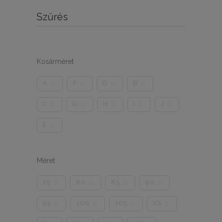
Szűrés
Kosárméret
A
F
G
B
0
0
0
0
C
D
H
I
J
0
0
0
0
0
E
0
Méret
75
80
85
90
0
0
0
0
95
100
105
XS
0
0
0
0