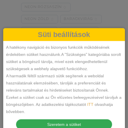
NEON RÓZSASZÍN
0
NEON ZÖLD
BARACKVIRÁG
0
0
RÓZSASZÍN
MENTA ZÖLD
0
0
Süti beállítások
NARANCSSÁRGA
KÁVÉ
0
0
A hatékony navigáció és bizonyos funkciók működésének
érdekében sütiket használunk.A "Szükséges" kategóriába sorolt
SÖTÉTSZÜRKE
BORDÓ
0
0
sütiket a böngésző tárolja, mivel ezek elengedhetetlenül
Termékkategóriák
KRÉM
MÁLNA
0
0
szükségesek a webhely alapvető funkcióihoz.
A harmadik féltől származó sütik segítenek a weboldal
RÓZSASZÍN/MINTÁS
0
ALSÓNEMŰ
használatának elemzésében, tárolják a preferenciáit és
releváns tartalmakat és hirdetéseket biztosítanak Önnek.
ALAKFORMÁLÓ
BARNA/MINTÁS
0
Ezeket a sütiket csak az Ön előzetes beleegyezésével tároljuk a
BUGYI
SZÜRKE/MINTÁS
0
böngészőjében. Az adatkezelési tájékoztatót
ITT
olvashatja
FÉLTANGA
bővebben.
SÖTÉTSZÜRKE/MINTÁS
0
FRANCIABUGYI
Szeretem a sütiket
TÖRTFEHÉR/MINTÁS
0