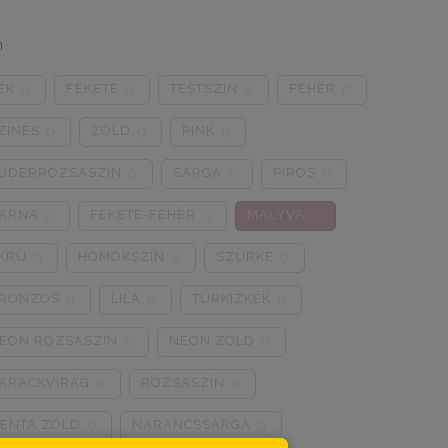
n
ÉK
FEKETE
TESTSZÍN
FEHÉR
0
0
0
0
ZÍNES
ZÖLD
PINK
0
0
0
ÚDERRÓZSASZÍN
SÁRGA
PIROS
0
0
0
ARNA
FEKETE-FEHÉR
MÁLYVA
0
0
0
KRÜ
HOMOKSZÍN
SZÜRKE
0
0
0
RONZOS
LILA
TÜRKIZKÉK
0
0
0
EON RÓZSASZÍN
NEON ZÖLD
0
0
ARACKVIRÁG
RÓZSASZÍN
0
0
ENTA ZÖLD
NARANCSSÁRGA
0
0