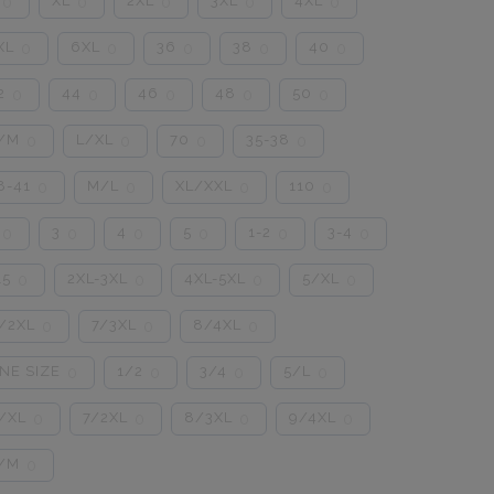
XL
2XL
3XL
4XL
0
0
0
0
0
XL
6XL
36
38
40
0
0
0
0
0
2
44
46
48
50
0
0
0
0
0
/M
L/XL
70
35-38
0
0
0
0
8-41
M/L
XL/XXL
110
0
0
0
0
3
4
5
1-2
3-4
0
0
0
0
0
0
15
2XL-3XL
4XL-5XL
5/XL
0
0
0
0
/2XL
7/3XL
8/4XL
0
0
0
NE SIZE
1/2
3/4
5/L
0
0
0
0
/XL
7/2XL
8/3XL
9/4XL
0
0
0
0
/M
0