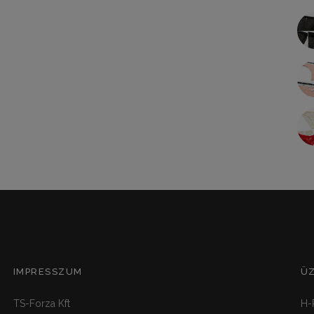
IMPRESSZUM
Ü
TS-Forza Kft
H-