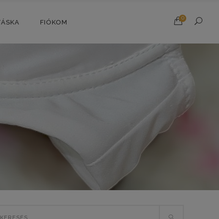
0
TÁSKA
FIÓKOM
rch