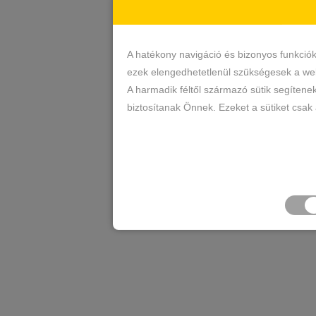
A hatékony navigáció és bizonyos funkció
ezek elengedhetetlenül szükségesek a web
A harmadik féltől származó sütik segítene
biztosítanak Önnek. Ezeket a sütiket csak