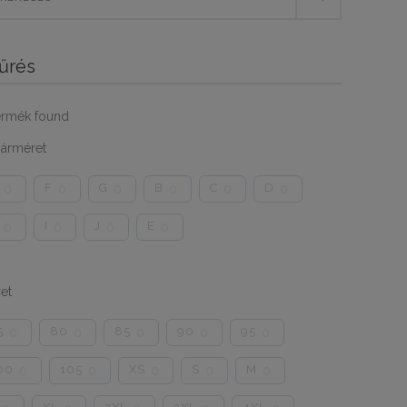
űrés
ermék found
árméret
F
G
B
C
D
0
0
0
0
0
0
I
J
E
0
0
0
0
et
5
80
85
90
95
0
0
0
0
0
00
105
XS
S
M
0
0
0
0
0