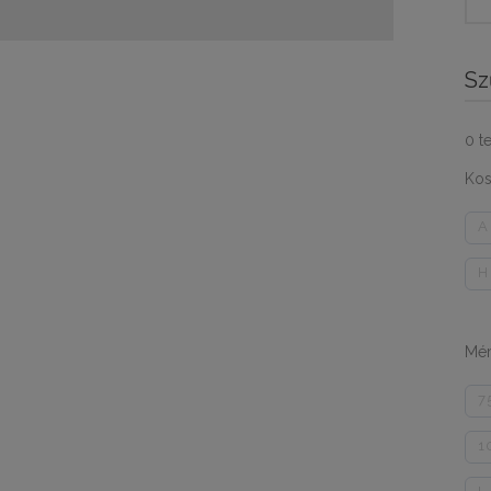
for:
Sz
0
t
Kos
A
H
Mér
7
1