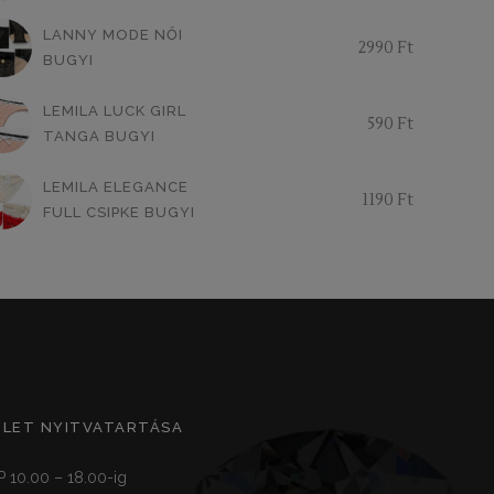
LANNY MODE NŐI
2990
Ft
BUGYI
LEMILA LUCK GIRL
590
Ft
TANGA BUGYI
LEMILA ELEGANCE
1190
Ft
FULL CSIPKE BUGYI
ZLET NYITVATARTÁSA
P 10.00 – 18.00-ig