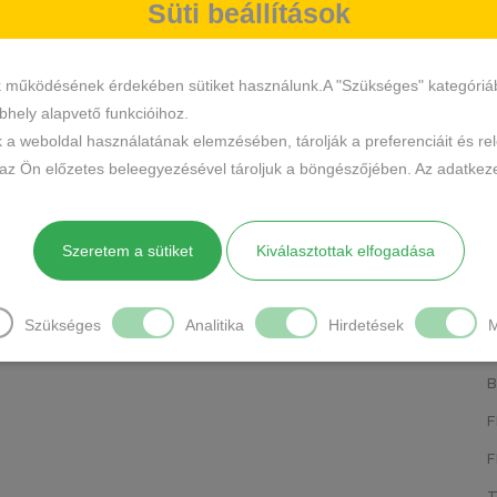
Süti beállítások
K
K
k működésének érdekében sütiket használunk.A "Szükséges" kategóriába 
hely alapvető funkcióihoz.
B
k a weboldal használatának elemzésében, tárolják a preferenciáit és re
S
 az Ön előzetes beleegyezésével tároljuk a böngészőjében. Az adatkeze
T
Te
Szeretem a sütiket
Kiválasztottak elfogadása
S
K
AL
Szükséges
Analitika
Hirdetések
M
N
F
S
F
M