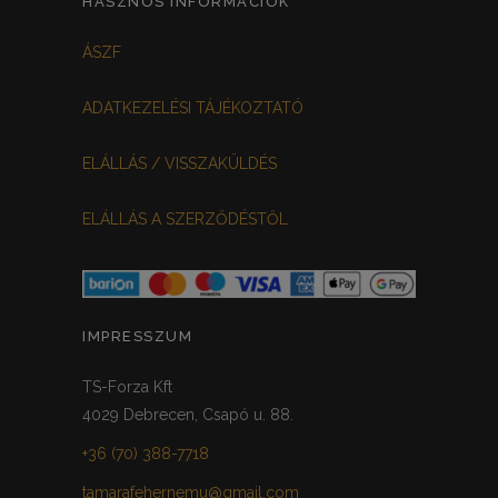
HASZNOS INFORMÁCIÓK
FEHÉR-VIRÁGOS
KOCKÁS
0
0
ÁSZF
FEKETE-BORDÓ
0
ADATKEZELÉSI TÁJÉKOZTATÓ
MEGGYPIROS
GRAFIT
0
0
ELÁLLÁS / VISSZAKÜLDÉS
VILÁGOSSZÜRKE
PÖTTYÖS
1
0
ELÁLLÁS A SZERZŐDÉSTŐL
KRÉM/MASNIS
0
HALVÁNYZÖLD
PADLIZSÁN
0
0
PISZTÁCIA
CORAL
0
0
IMPRESSZUM
HALVÁNY RÓZSASZÍN
KHAKI
0
0
TS-Forza Kft
4029 Debrecen, Csapó u. 88.
SÖTÉTMÁLYVA
0
+36 (70) 388-7718
FEKETE-ARANY
0
tamarafehernemu@gmail.com