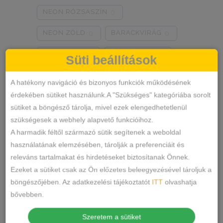
NEON RÓZSASZÍN
0
NEON ZÖLD
BARACKVIRÁG
0
0
RÓZSASZÍN
MENTA ZÖLD
0
0
Süti beállítások
NARANCSSÁRGA
KÁVÉ
0
0
A hatékony navigáció és bizonyos funkciók működésének
érdekében sütiket használunk.A "Szükséges" kategóriába sorolt
SÖTÉTSZÜRKE
BORDÓ
0
0
sütiket a böngésző tárolja, mivel ezek elengedhetetlenül
Termékkategóriák
KRÉM
MÁLNA
1
0
szükségesek a webhely alapvető funkcióihoz.
A harmadik féltől származó sütik segítenek a weboldal
RÓZSASZÍN/MINTÁS
0
ALSÓNEMŰ
használatának elemzésében, tárolják a preferenciáit és
releváns tartalmakat és hirdetéseket biztosítanak Önnek.
ALAKFORMÁLÓ
BARNA/MINTÁS
0
Ezeket a sütiket csak az Ön előzetes beleegyezésével tároljuk a
BUGYI
SZÜRKE/MINTÁS
0
böngészőjében. Az adatkezelési tájékoztatót
ITT
olvashatja
FÉLTANGA
bővebben.
SÖTÉTSZÜRKE/MINTÁS
0
FRANCIABUGYI
Szeretem a sütiket
TÖRTFEHÉR/MINTÁS
0