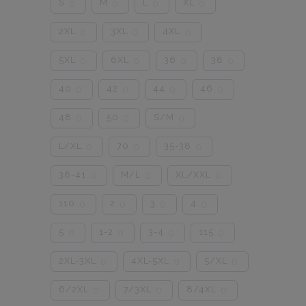
S
M
L
XL
0
0
0
0
2XL
3XL
4XL
0
0
0
5XL
6XL
36
38
0
0
0
0
40
42
44
46
0
0
0
0
48
50
S/M
0
0
0
L/XL
70
35-38
0
0
0
38-41
M/L
XL/XXL
0
0
0
110
2
3
4
0
0
0
0
5
1-2
3-4
115
0
0
0
0
2XL-3XL
4XL-5XL
5/XL
0
0
0
6/2XL
7/3XL
8/4XL
0
0
0