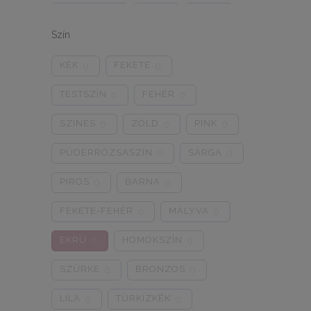
ONE SIZE
1/2
3/4
0
0
0
Szín
5/L
6/XL
7/2XL
0
0
0
KÉK
FEKETE
0
0
8/3XL
9/4XL
4/M
0
0
0
TESTSZÍN
FEHÉR
0
0
SZÍNES
ZÖLD
PINK
0
0
0
PÚDERRÓZSASZÍN
SÁRGA
0
0
PIROS
BARNA
0
0
FEKETE-FEHÉR
MÁLYVA
0
0
EKRÜ
HOMOKSZÍN
0
0
SZÜRKE
BRONZOS
0
0
LILA
TÜRKIZKÉK
0
0