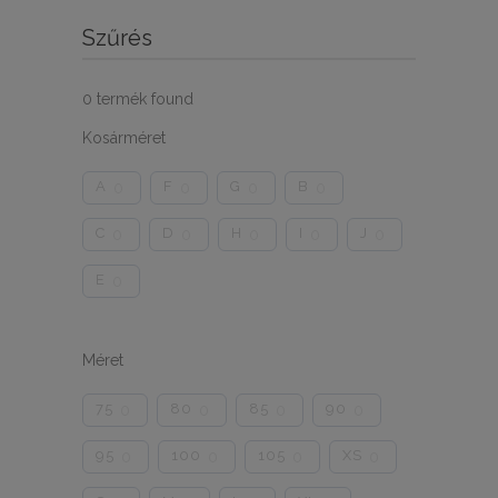
Szűrés
0
termék found
Kosárméret
A
F
G
B
0
0
0
0
C
D
H
I
J
0
0
0
0
0
E
0
Méret
75
80
85
90
0
0
0
0
95
100
105
XS
0
0
0
0