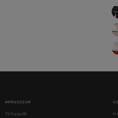
IMPRESSZUM
Ü
TS-Forza Kft
H-