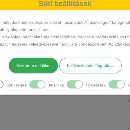
Süti beállítások
K
K
k működésének érdekében sütiket használunk.A "Szükséges" kategóriába 
hely alapvető funkcióihoz.
B
k a weboldal használatának elemzésében, tárolják a preferenciáit és re
S
 az Ön előzetes beleegyezésével tároljuk a böngészőjében. Az adatkeze
T
Te
Szeretem a sütiket
Kiválasztottak elfogadása
S
K
AL
Szükséges
Analitika
Hirdetések
M
N
F
S
F
M