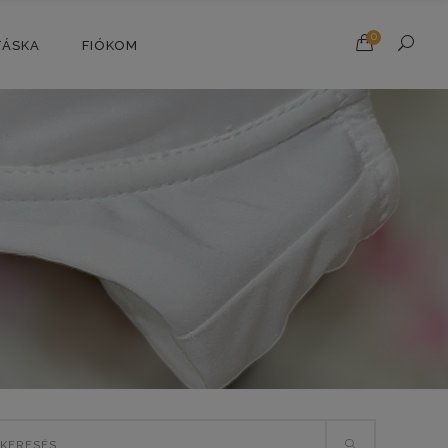
0
TÁSKA
FIÓKOM
rch