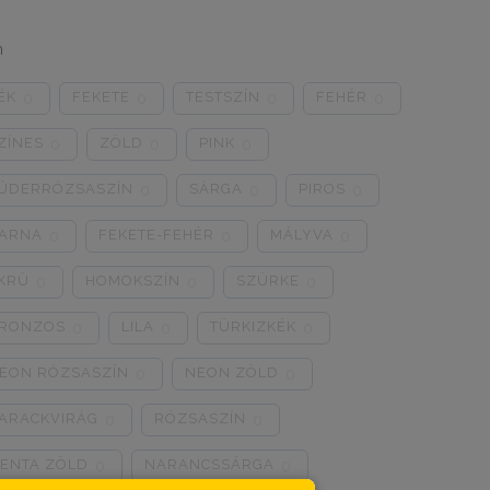
n
ÉK
FEKETE
TESTSZÍN
FEHÉR
0
0
0
0
ZÍNES
ZÖLD
PINK
0
0
0
ÚDERRÓZSASZÍN
SÁRGA
PIROS
0
0
0
ARNA
FEKETE-FEHÉR
MÁLYVA
0
0
0
KRÜ
HOMOKSZÍN
SZÜRKE
0
0
0
RONZOS
LILA
TÜRKIZKÉK
0
0
0
EON RÓZSASZÍN
NEON ZÖLD
0
0
ARACKVIRÁG
RÓZSASZÍN
0
0
ENTA ZÖLD
NARANCSSÁRGA
0
0