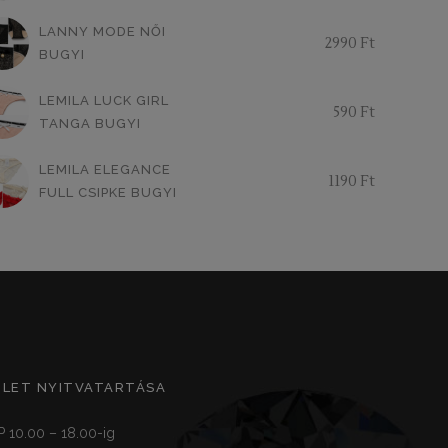
LANNY MODE NŐI
2990
Ft
BUGYI
LEMILA LUCK GIRL
590
Ft
TANGA BUGYI
LEMILA ELEGANCE
1190
Ft
FULL CSIPKE BUGYI
ZLET NYITVATARTÁSA
P 10.00 – 18.00-ig