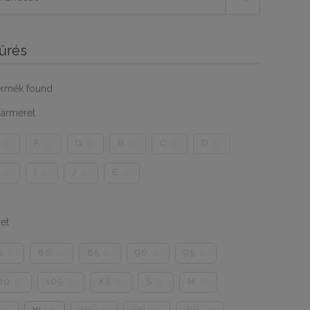
űrés
ermék found
árméret
F
G
B
C
D
0
0
0
0
0
0
I
J
E
0
0
0
0
et
5
80
85
90
95
0
0
0
0
0
00
105
XS
S
M
0
0
0
0
0