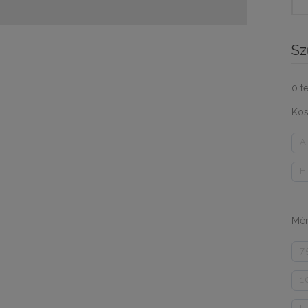
for:
Sz
0
t
Kos
A
H
Mér
7
1