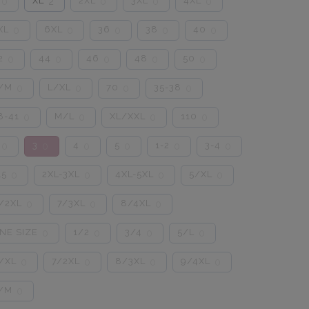
XL
2XL
3XL
4XL
0
2
0
0
0
XL
6XL
36
38
40
0
0
0
0
0
2
44
46
48
50
0
0
0
0
0
/M
L/XL
70
35-38
0
0
0
0
8-41
M/L
XL/XXL
110
0
0
0
0
3
4
5
1-2
3-4
0
0
0
0
0
0
15
2XL-3XL
4XL-5XL
5/XL
0
0
0
0
/2XL
7/3XL
8/4XL
0
0
0
NE SIZE
1/2
3/4
5/L
0
0
0
0
/XL
7/2XL
8/3XL
9/4XL
0
0
0
0
/M
0