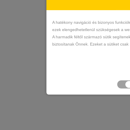
A hatékony navigáció és bizonyos funkció
ezek elengedhetetlenül szükségesek a web
A harmadik féltől származó sütik segítene
biztosítanak Önnek. Ezeket a sütiket csak