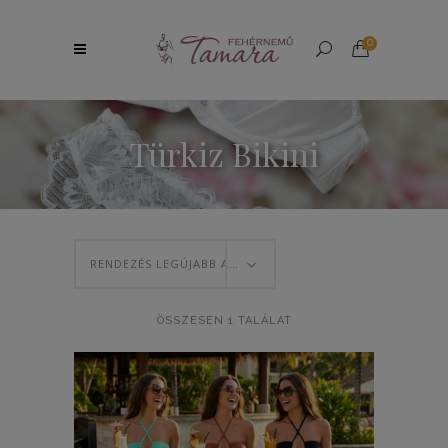
0
Türkiz Bikini
RENDEZÉS LEGÚJABB ALAPJÁN
ÖSSZESEN 1 TALÁLAT