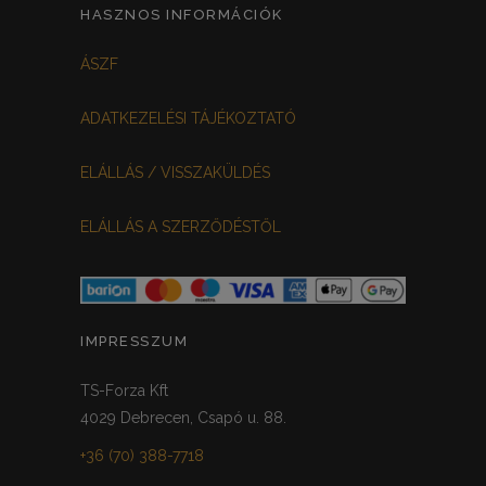
FEHÉR-VIRÁGOS
KOCKÁS
0
0
HASZNOS INFORMÁCIÓK
FEKETE-BORDÓ
0
ÁSZF
MEGGYPIROS
GRAFIT
0
0
ADATKEZELÉSI TÁJÉKOZTATÓ
VILÁGOSSZÜRKE
PÖTTYÖS
0
0
ELÁLLÁS / VISSZAKÜLDÉS
KRÉM/MASNIS
0
ELÁLLÁS A SZERZŐDÉSTŐL
HALVÁNYZÖLD
PADLIZSÁN
0
0
PISZTÁCIA
CORAL
0
0
HALVÁNY RÓZSASZÍN
KHAKI
0
0
IMPRESSZUM
SÖTÉTMÁLYVA
0
TS-Forza Kft
4029 Debrecen, Csapó u. 88.
FEKETE-ARANY
0
+36 (70) 388-7718