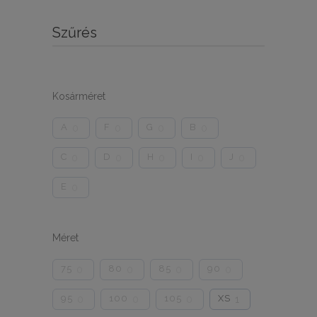
Szűrés
Kosárméret
A
F
G
B
0
0
0
0
C
D
H
I
J
0
0
0
0
0
E
0
Méret
75
80
85
90
0
0
0
0
95
100
105
XS
0
0
0
1