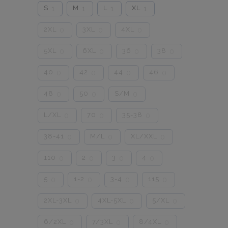
S
M
L
XL
1
1
1
1
2XL
3XL
4XL
0
0
0
5XL
6XL
36
38
0
0
0
0
40
42
44
46
0
0
0
0
48
50
S/M
0
0
0
L/XL
70
35-38
0
0
0
38-41
M/L
XL/XXL
0
0
0
110
2
3
4
0
0
0
0
5
1-2
3-4
115
0
0
0
0
2XL-3XL
4XL-5XL
5/XL
0
0
0
6/2XL
7/3XL
8/4XL
0
0
0