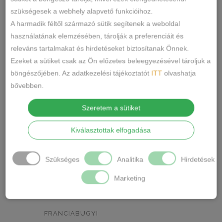
szükségesek a webhely alapvető funkcióihoz.
NEON ZÖLD
BARACKVIRÁG
0
0
A harmadik féltől származó sütik segítenek a weboldal
használatának elemzésében, tárolják a preferenciáit és
RÓZSASZÍN
MENTA ZÖLD
0
1
releváns tartalmakat és hirdetéseket biztosítanak Önnek.
NARANCSSÁRGA
KÁVÉ
0
0
Ezeket a sütiket csak az Ön előzetes beleegyezésével tároljuk a
böngészőjében. Az adatkezelési tájékoztatót
ITT
olvashatja
SÖTÉTSZÜRKE
BORDÓ
0
0
bővebben.
KRÉM
MÁLNA
0
0
Szeretem a sütiket
Termékkategóriák
RÓZSASZÍN/MINTÁS
0
Kiválasztottak elfogadása
BARNA/MINTÁS
0
ALSÓNEMŰ
Szükséges
Analitika
Hirdetések
ALAKFORMÁLÓ
SZÜRKE/MINTÁS
0
Marketing
BUGYI
SÖTÉTSZÜRKE/MINTÁS
0
FÉLTANGA
TÖRTFEHÉR/MINTÁS
0
FRANCIABUGYI