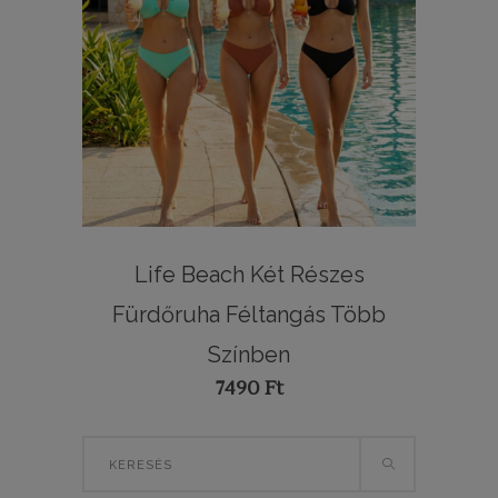
Life Beach Két Részes
Fürdőruha Féltangás Több
Színben
7490
Ft
Search
for: