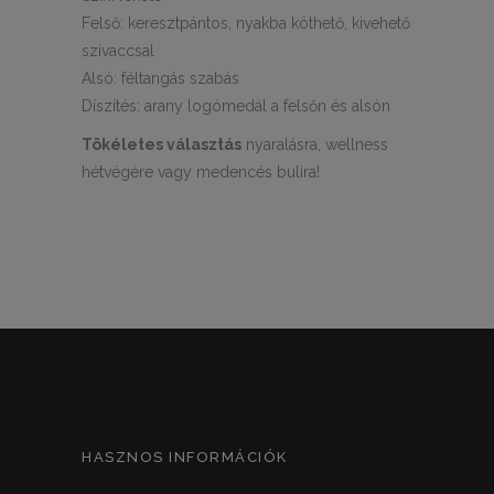
Felső: keresztpántos, nyakba köthető, kivehető
szivaccsal
Alsó: féltangás szabás
Díszítés: arany logómedál a felsőn és alsón
Tökéletes választás
nyaralásra, wellness
hétvégére vagy medencés bulira!
HASZNOS INFORMÁCIÓK