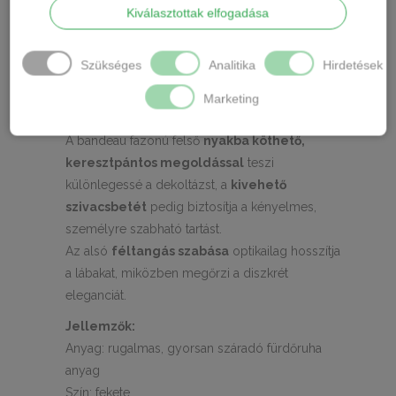
Megjelenés
Kiválasztottak elfogadása
Fedezd fel a nyár kedvenc darabját! Ez a fekete,
Szükséges
Analitika
Hirdetések
keresztpántos bikini tökéletes választás, ha
egyszerre szeretnél csinos és kényelmes lenni
Marketing
a strandon.
A bandeau fazonú felső
nyakba köthető,
keresztpántos megoldással
teszi
különlegessé a dekoltázst, a
kivehető
szivacsbetét
pedig biztosítja a kényelmes,
személyre szabható tartást.
Az alsó
féltangás szabása
optikailag hosszítja
a lábakat, miközben megőrzi a diszkrét
eleganciát.
Jellemzők:
Anyag: rugalmas, gyorsan száradó fürdőruha
anyag
Szín: fekete