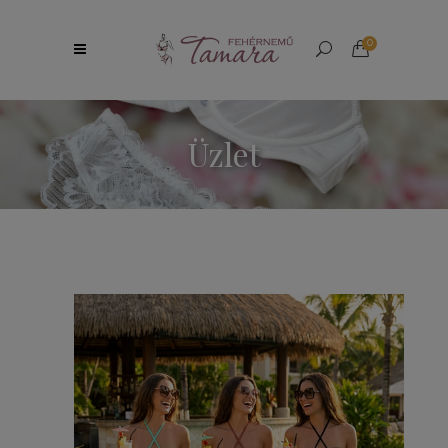
0
Üzlet