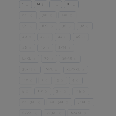
S
M
L
XL
1
1
1
1
2XL
3XL
4XL
0
0
0
5XL
6XL
36
38
0
0
0
0
40
42
44
46
0
0
0
0
48
50
S/M
0
0
0
L/XL
70
35-38
0
0
0
38-41
M/L
XL/XXL
0
0
0
110
2
3
4
0
0
0
0
5
1-2
3-4
115
0
0
0
0
2XL-3XL
4XL-5XL
5/XL
0
0
0
6/2XL
7/3XL
8/4XL
0
0
0