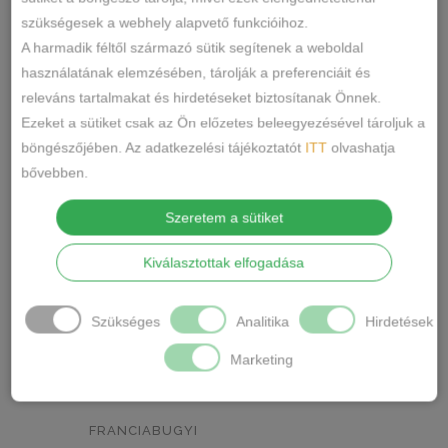
szükségesek a webhely alapvető funkcióihoz.
NEON ZÖLD
BARACKVIRÁG
0
0
A harmadik féltől származó sütik segítenek a weboldal
használatának elemzésében, tárolják a preferenciáit és
RÓZSASZÍN
MENTA ZÖLD
0
1
releváns tartalmakat és hirdetéseket biztosítanak Önnek.
NARANCSSÁRGA
KÁVÉ
0
0
Ezeket a sütiket csak az Ön előzetes beleegyezésével tároljuk a
böngészőjében. Az adatkezelési tájékoztatót
ITT
olvashatja
SÖTÉTSZÜRKE
BORDÓ
0
0
bővebben.
KRÉM
MÁLNA
0
0
Szeretem a sütiket
Termékkategóriák
RÓZSASZÍN/MINTÁS
0
Kiválasztottak elfogadása
BARNA/MINTÁS
0
ALSÓNEMŰ
Szükséges
Analitika
Hirdetések
ALAKFORMÁLÓ
SZÜRKE/MINTÁS
0
Marketing
BUGYI
SÖTÉTSZÜRKE/MINTÁS
0
FÉLTANGA
TÖRTFEHÉR/MINTÁS
0
FRANCIABUGYI