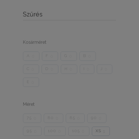
Szűrés
Kosárméret
A
F
G
B
0
0
0
0
C
D
H
I
J
0
0
0
0
0
E
0
Méret
75
80
85
90
0
0
0
0
95
100
105
XS
0
0
0
1