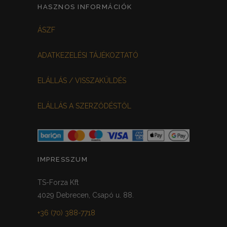
FEHÉR-VIRÁGOS
KOCKÁS
0
0
HASZNOS INFORMÁCIÓK
FEKETE-BORDÓ
0
ÁSZF
MEGGYPIROS
GRAFIT
0
0
ADATKEZELÉSI TÁJÉKOZTATÓ
VILÁGOSSZÜRKE
PÖTTYÖS
0
0
ELÁLLÁS / VISSZAKÜLDÉS
KRÉM/MASNIS
0
ELÁLLÁS A SZERZŐDÉSTŐL
HALVÁNYZÖLD
PADLIZSÁN
0
0
PISZTÁCIA
CORAL
0
0
HALVÁNY RÓZSASZÍN
KHAKI
0
0
IMPRESSZUM
SÖTÉTMÁLYVA
0
TS-Forza Kft
4029 Debrecen, Csapó u. 88.
FEKETE-ARANY
0
+36 (70) 388-7718