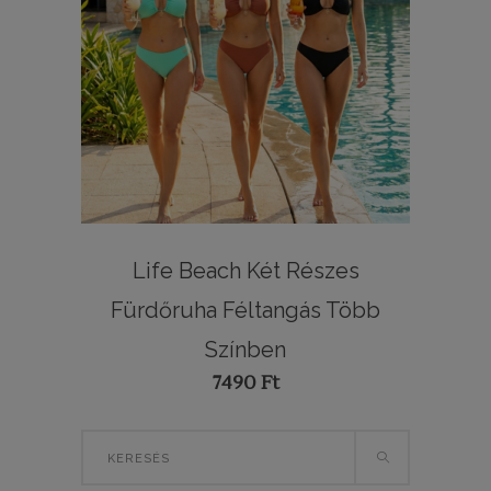
Life Beach Két Részes
Fürdőruha Féltangás Több
Színben
7490
Ft
Search
for: