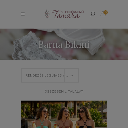
0
Barna Bikini
RENDEZÉS LEGÚJABB ALAPJÁN
ÖSSZESEN 1 TALÁLAT