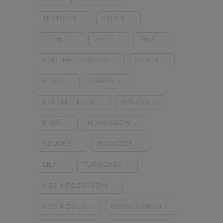
8/3XL
9/4XL
4/M
0
0
0
TESTSZÍN
FEHÉR
0
0
SZÍNES
ZÖLD
PINK
0
0
0
PÚDERRÓZSASZÍN
SÁRGA
0
0
PIROS
BARNA
0
0
FEKETE-FEHÉR
MÁLYVA
0
0
EKRÜ
HOMOKSZÍN
0
0
SZÜRKE
BRONZOS
0
0
LILA
TÜRKIZKÉK
0
0
NEON RÓZSASZÍN
0
NEON ZÖLD
BARACKVIRÁG
0
0