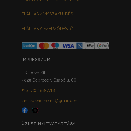
MEGGYPIROS
GRAFIT
0
0
ELÁLLÁS / VISSZAKÜLDÉS
VILÁGOSSZÜRKE
PÖTTYÖS
0
0
ELÁLLÁS A SZERZŐDÉSTŐL
KRÉM/MASNIS
0
HALVÁNYZÖLD
PADLIZSÁN
0
0
PISZTÁCIA
CORAL
0
0
IMPRESSZUM
HALVÁNY RÓZSASZÍN
KHAKI
0
0
TS-Forza Kft
4029 Debrecen, Csapó u. 88.
SÖTÉTMÁLYVA
0
+36 (70) 388-7718
FEKETE-ARANY
0
tamarafehernemu@gmail.com
ÜZLET NYITVATARTÁSA