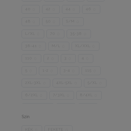
40
42
44
46
0
0
0
0
48
50
S/M
0
0
0
L/XL
70
35-38
0
0
0
38-41
M/L
XL/XXL
0
0
0
110
2
3
4
0
0
0
0
5
1-2
3-4
115
0
0
0
0
2XL-3XL
4XL-5XL
5/XL
0
0
0
6/2XL
7/3XL
8/4XL
0
0
0
ONE SIZE
1/2
3/4
0
0
0
Szín
5/L
6/XL
7/2XL
0
0
0
KÉK
FEKETE
0
0