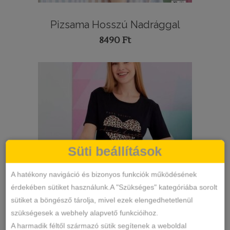
Pizsama Hosszú Nadrággal
8490
Ft
Süti beállítások
A hatékony navigáció és bizonyos funkciók működésének
érdekében sütiket használunk.A "Szükséges" kategóriába sorolt
sütiket a böngésző tárolja, mivel ezek elengedhetetlenül
szükségesek a webhely alapvető funkcióihoz.
A harmadik féltől származó sütik segítenek a weboldal