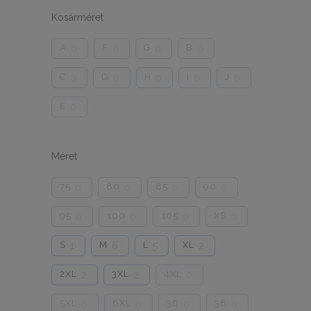
Kosárméret
A
F
G
B
0
0
0
0
C
D
H
I
J
0
0
0
0
0
E
0
Méret
75
80
85
90
0
0
0
0
95
100
105
XS
0
0
0
0
S
M
L
XL
1
6
5
2
2XL
3XL
4XL
2
2
0
5XL
6XL
36
38
0
0
0
0