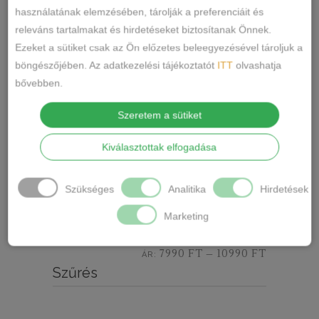
Női Pizsama Hosszú Nadrággal
használatának elemzésében, tárolják a preferenciáit és
releváns tartalmakat és hirdetéseket biztosítanak Önnek.
8490
Ft
Ezeket a sütiket csak az Ön előzetes beleegyezésével tároljuk a
böngészőjében. Az adatkezelési tájékoztatót
ITT
olvashatja
Search
bővebben.
for:
Szeretem a sütiket
Szűrés ár szerint
Kiválasztottak elfogadása
Szükséges
Analitika
Hirdetések
Min
Max
Marketing
SZŰRÉS
ár
ár
7990 FT
10990 FT
ÁR:
—
Szűrés