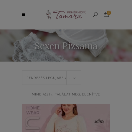
0
Sexen Pizsama
RENDEZÉS LEGÚJABB ALAPJÁN
SORTED
MIND A(Z) 9 TALÁLAT MEGJELENÍTVE
BY
LATEST