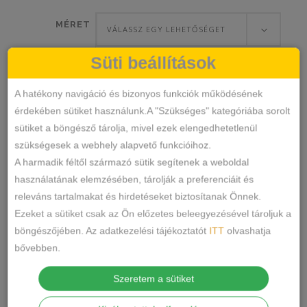
MÉRET
VÁLASSZ EGY LEHETŐSÉGET
Süti beállítások
SZÍN
VÁLASSZ EGY LEHETŐSÉGET
A hatékony navigáció és bizonyos funkciók működésének
érdekében sütiket használunk.A "Szükséges" kategóriába sorolt
sütiket a böngésző tárolja, mivel ezek elengedhetetlenül
Női
szükségesek a webhely alapvető funkcióihoz.
KOSÁRBA TESZEM
pizsama
A harmadik féltől származó sütik segítenek a weboldal
hosszú
használatának elemzésében, tárolják a preferenciáit és
nadrággal
releváns tartalmakat és hirdetéseket biztosítanak Önnek.
N/A
SKU
mennyiség
Ezeket a sütiket csak az Ön előzetes beleegyezésével tároljuk a
Kiegészítők
Pizsama
KATEGÓRIÁK
,
böngészőjében. Az adatkezelési tájékoztatót
ITT
olvashatja
pamut pizsama
sexen pizsama
CÍMKÉK
,
bővebben.
Márka:
Sexen
,
Török fehérnemű
MEGOSZTÁS
Szeretem a sütiket