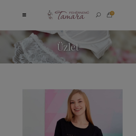
0
Üzlet