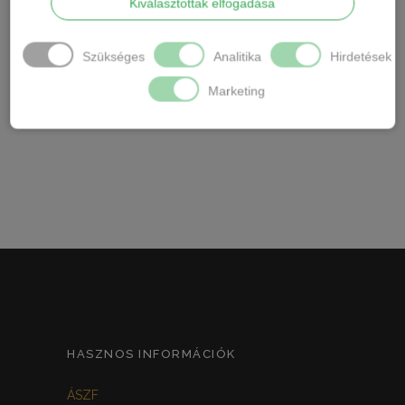
LEÍRÁS
Kiválasztottak elfogadása
TOVÁBBI INFORMÁCIÓK
Szükséges
Analitika
Hirdetések
Marketing
Rövid újju póló és hosszú nadrág a szett
tartalma.
HASZNOS INFORMÁCIÓK
ÁSZF