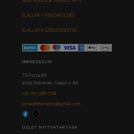
ADATKEZELÉSI TÁJÉKOZTATÓ
MEGGYPIROS
GRAFIT
0
0
ELÁLLÁS / VISSZAKÜLDÉS
VILÁGOSSZÜRKE
PÖTTYÖS
0
0
ELÁLLÁS A SZERZŐDÉSTŐL
KRÉM/MASNIS
0
HALVÁNYZÖLD
PADLIZSÁN
0
0
PISZTÁCIA
CORAL
0
0
IMPRESSZUM
HALVÁNY RÓZSASZÍN
KHAKI
0
0
TS-Forza Kft
4029 Debrecen, Csapó u. 88.
SÖTÉTMÁLYVA
0
+36 (70) 388-7718
FEKETE-ARANY
0
tamarafehernemu@gmail.com
ÜZLET NYITVATARTÁSA