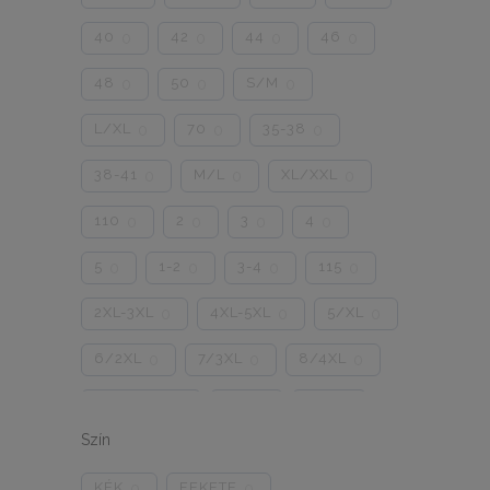
40
42
44
46
0
0
0
0
48
50
S/M
0
0
0
L/XL
70
35-38
0
0
0
38-41
M/L
XL/XXL
0
0
0
110
2
3
4
0
0
0
0
5
1-2
3-4
115
0
0
0
0
2XL-3XL
4XL-5XL
5/XL
0
0
0
6/2XL
7/3XL
8/4XL
0
0
0
ONE SIZE
1/2
3/4
0
0
0
Szín
5/L
6/XL
7/2XL
0
0
0
KÉK
FEKETE
0
0