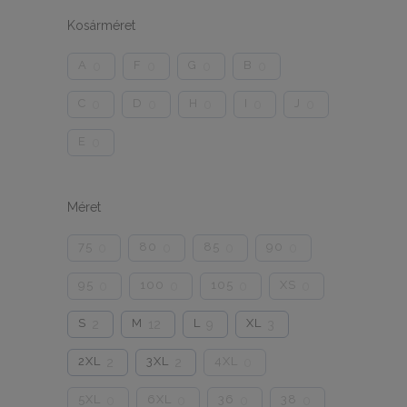
Kosárméret
A
F
G
B
0
0
0
0
C
D
H
I
J
0
0
0
0
0
E
0
Méret
75
80
85
90
0
0
0
0
95
100
105
XS
0
0
0
0
S
M
L
XL
2
12
9
3
2XL
3XL
4XL
2
2
0
5XL
6XL
36
38
0
0
0
0