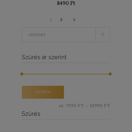
8490
Ft
5
1
2
Search
for:
Szűrés ár szerint
Min
Max
SZŰRÉS
ár
ár
7990 FT
10990 FT
ÁR:
—
Szűrés