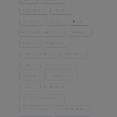
8/3XL
9/4XL
4/M
0
0
0
TESTSZÍN
FEHÉR
0
0
SZÍNES
ZÖLD
PINK
0
0
1
PÚDERRÓZSASZÍN
SÁRGA
0
0
PIROS
BARNA
0
0
FEKETE-FEHÉR
MÁLYVA
0
0
EKRÜ
HOMOKSZÍN
0
0
SZÜRKE
BRONZOS
0
0
LILA
TÜRKIZKÉK
0
0
NEON RÓZSASZÍN
0
NEON ZÖLD
BARACKVIRÁG
0
0