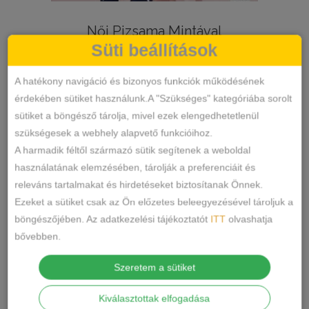
Női Pizsama Mintával
Süti beállítások
9990
Ft
A hatékony navigáció és bizonyos funkciók működésének
érdekében sütiket használunk.A "Szükséges" kategóriába sorolt
sütiket a böngésző tárolja, mivel ezek elengedhetetlenül
szükségesek a webhely alapvető funkcióihoz.
A harmadik féltől származó sütik segítenek a weboldal
használatának elemzésében, tárolják a preferenciáit és
releváns tartalmakat és hirdetéseket biztosítanak Önnek.
Ezeket a sütiket csak az Ön előzetes beleegyezésével tároljuk a
böngészőjében. Az adatkezelési tájékoztatót
ITT
olvashatja
bővebben.
Szeretem a sütiket
Kiválasztottak elfogadása