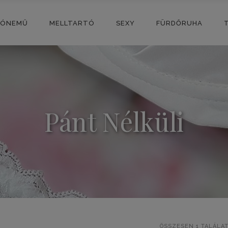
SÓNEMŰ
MELLTARTÓ
SEXY
FÜRDŐRUHA
Pánt Nélküli
ÖSSZESEN 1 TALÁLA