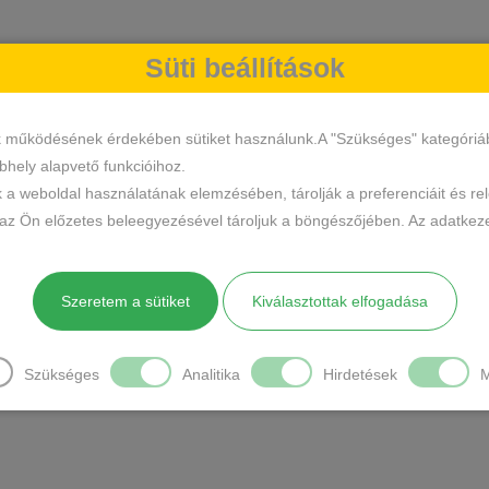
Süti beállítások
k működésének érdekében sütiket használunk.A "Szükséges" kategóriába 
hely alapvető funkcióihoz.
k a weboldal használatának elemzésében, tárolják a preferenciáit és re
 az Ön előzetes beleegyezésével tároljuk a böngészőjében. Az adatkeze
Szeretem a sütiket
Kiválasztottak elfogadása
Szükséges
Analitika
Hirdetések
M