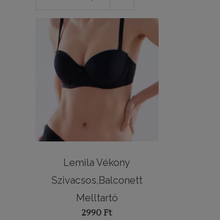
Lemila Vékony
Szivacsos,balconett
Melltartó
2990
Ft