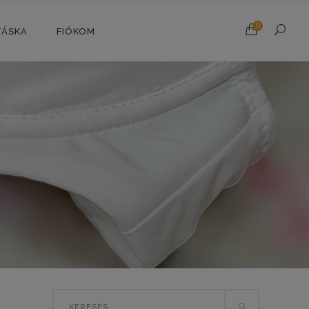
0
TÁSKA
FIÓKOM
Search
T