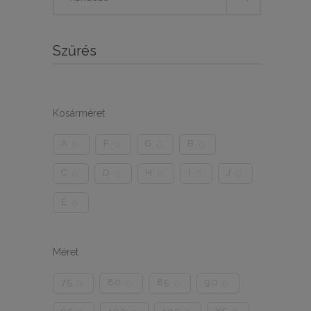
for:
Szűrés
Kosárméret
A
F
G
B
0
0
0
0
C
D
H
I
J
0
0
0
0
0
E
0
Méret
75
80
85
90
0
0
0
0