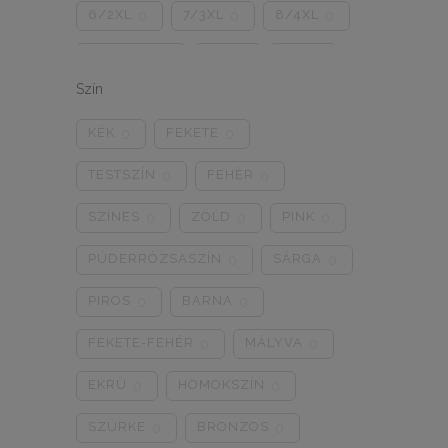
6/2XL
7/3XL
8/4XL
0
0
0
ONE SIZE
1/2
3/4
0
0
0
Szín
5/L
6/XL
7/2XL
0
0
0
KÉK
FEKETE
0
0
8/3XL
9/4XL
4/M
0
0
0
TESTSZÍN
FEHÉR
0
0
SZÍNES
ZÖLD
PINK
0
0
0
PÚDERRÓZSASZÍN
SÁRGA
0
0
PIROS
BARNA
0
0
FEKETE-FEHÉR
MÁLYVA
0
0
EKRÜ
HOMOKSZÍN
0
0
SZÜRKE
BRONZOS
0
0