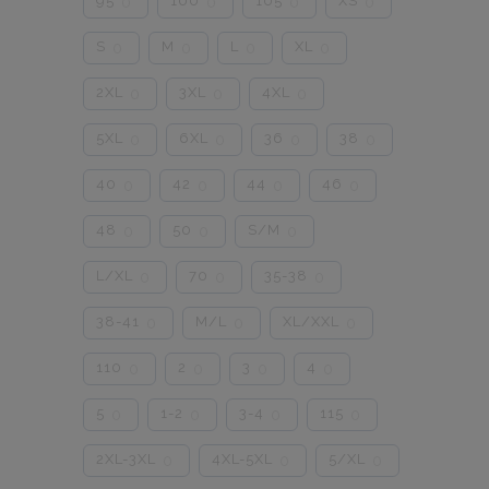
95
100
105
XS
0
0
0
0
S
M
L
XL
0
0
0
0
2XL
3XL
4XL
0
0
0
5XL
6XL
36
38
0
0
0
0
40
42
44
46
0
0
0
0
48
50
S/M
0
0
0
L/XL
70
35-38
0
0
0
38-41
M/L
XL/XXL
0
0
0
110
2
3
4
0
0
0
0
5
1-2
3-4
115
0
0
0
0
2XL-3XL
4XL-5XL
5/XL
0
0
0