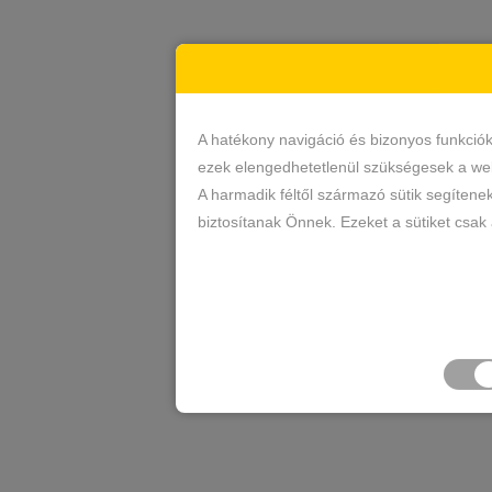
A hatékony navigáció és bizonyos funkció
ezek elengedhetetlenül szükségesek a web
A harmadik féltől származó sütik segítene
biztosítanak Önnek. Ezeket a sütiket csak