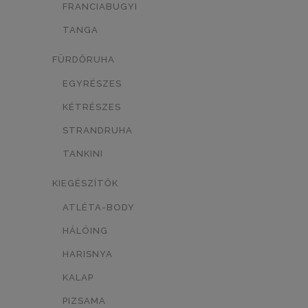
FRANCIABUGYI
TÖRTFEHÉR/MINTÁS
0
TANGA
FEHÉR/MINTÁS
0
FÜRDŐRUHA
SÖTÉTKÉK/MINTÁS
0
EGYRÉSZES
KÉTRÉSZES
TESTSZÍN/MINTÁS
0
STRANDRUHA
KÉK/MINTÁS
0
TANKINI
LEOPÁRD MINTÁS
0
KIEGÉSZÍTŐK
NEON NARANCSSÁRGA
0
ATLÉTA-BODY
FEKETE/MASNI
0
HÁLÓING
HARISNYA
FEKETE/SZÍV
0
KALAP
FEHÉR-FEKETE
SÖTÉTKÉK
0
0
PIZSAMA