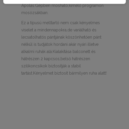
Ápolás:Gépben mosható,kímélő programon
mosózsákban.
Ez a típusú melltartó nem csak kényelmes
viselet a mindennapokra,de variálható és
lecsatolhatós pántjának köszönhetően pánt
nélkül is tudjátok hordani akár nyári illetve
alkalmi ruhák alá.Kialakítása balconett és
hátrészen 2 kapcsos,belső hátrészen
szilikoncsíkok biztosítják a stabil
tartást.Kényelmet biztosít bármilyen ruha alatt!