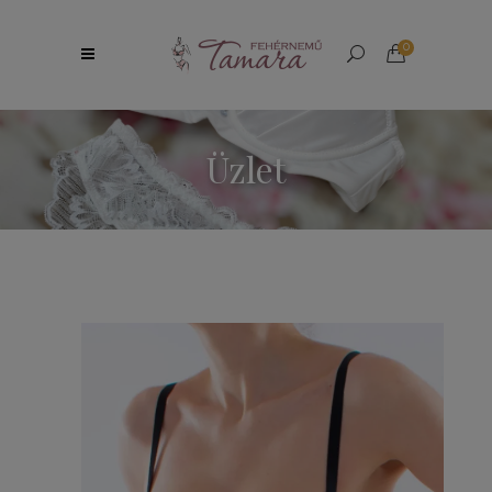
0
Üzlet