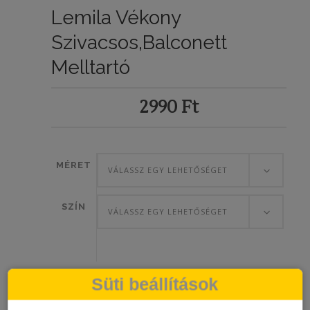
Lemila Vékony
Szivacsos,balconett
Melltartó
2990
Ft
MÉRET
VÁLASSZ EGY LEHETŐSÉGET
SZÍN
VÁLASSZ EGY LEHETŐSÉGET
Süti beállítások
Lemila
KOSÁRBA TESZEM
vékony