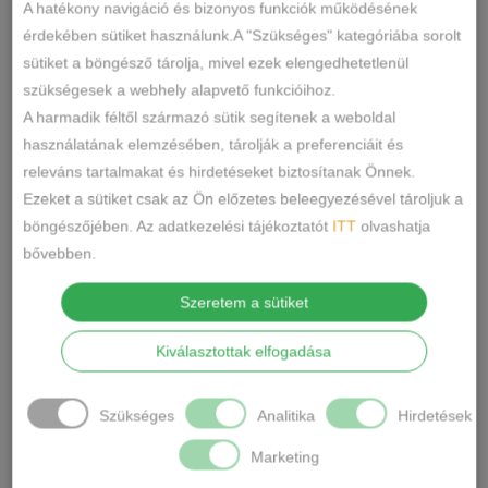
A hatékony navigáció és bizonyos funkciók működésének
szivacsos,balconett
érdekében sütiket használunk.A "Szükséges" kategóriába sorolt
melltartó
6450
SKU
sütiket a böngésző tárolja, mivel ezek elengedhetetlenül
mennyiség
Melltartó
KATEGÓRIA
szükségesek a webhely alapvető funkcióihoz.
balkonett
levehető pántos
,
CÍMKÉK
A harmadik féltől származó sütik segítenek a weboldal
melltartó
pánt nélküli
,
használatának elemzésében, tárolják a preferenciáit és
Márka:
Lemila
releváns tartalmakat és hirdetéseket biztosítanak Önnek.
MEGOSZTÁS
Ezeket a sütiket csak az Ön előzetes beleegyezésével tároljuk a
böngészőjében. Az adatkezelési tájékoztatót
ITT
olvashatja
LEÍRÁS
bővebben.
TOVÁBBI INFORMÁCIÓK
Szeretem a sütiket
Kiválasztottak elfogadása
Anyaga:85% nejlon,15% spandex
Szín:Fehér,Fekete,Testszín
Szükséges
Analitika
Hirdetések
Kosár méret: B,C,D
Marketing
Márka: Lemila