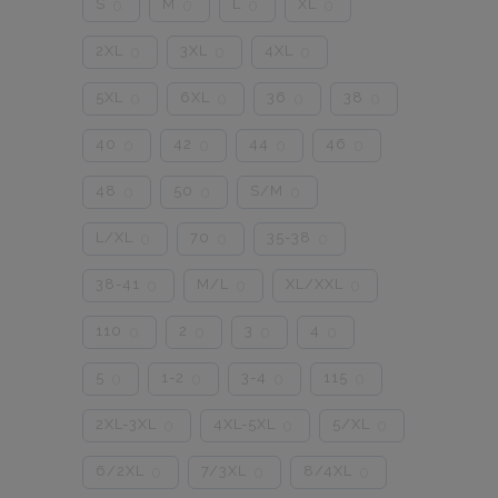
S
M
L
XL
0
0
0
0
2XL
3XL
4XL
0
0
0
5XL
6XL
36
38
0
0
0
0
40
42
44
46
0
0
0
0
48
50
S/M
0
0
0
L/XL
70
35-38
0
0
0
38-41
M/L
XL/XXL
0
0
0
110
2
3
4
0
0
0
0
5
1-2
3-4
115
0
0
0
0
2XL-3XL
4XL-5XL
5/XL
0
0
0
6/2XL
7/3XL
8/4XL
0
0
0