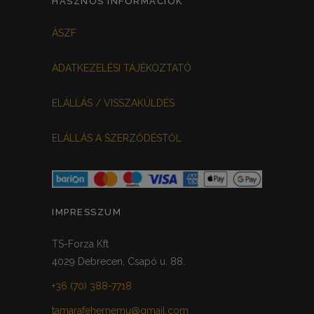
HASZNOS INFORMÁCIÓK
FEKETE-BORDÓ
0
ÁSZF
MEGGYPIROS
GRAFIT
0
0
ADATKEZELÉSI TÁJÉKOZTATÓ
VILÁGOSSZÜRKE
PÖTTYÖS
0
0
ELÁLLÁS / VISSZAKÜLDÉS
KRÉM/MASNIS
0
ELÁLLÁS A SZERZŐDÉSTŐL
HALVÁNYZÖLD
PADLIZSÁN
0
0
PISZTÁCIA
CORAL
0
0
HALVÁNY RÓZSASZÍN
KHAKI
0
0
IMPRESSZUM
SÖTÉTMÁLYVA
0
TS-Forza Kft
4029 Debrecen, Csapó u. 88.
FEKETE-ARANY
0
+36 (70) 388-7718
tamarafehernemu@gmail.com