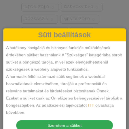
NEON ZÖLD
BARACKVIRÁG
0
0
RÓZSASZÍN
MENTA ZÖLD
0
0
NARANCSSÁRGA
KÁVÉ
0
0
Süti beállítások
SÖTÉTSZÜRKE
BORDÓ
0
0
A hatékony navigáció és bizonyos funkciók működésének
érdekében sütiket használunk.A "Szükséges" kategóriába sorolt
KRÉM
MÁLNA
0
0
sütiket a böngésző tárolja, mivel ezek elengedhetetlenül
Termékkategóriák
RÓZSASZÍN/MINTÁS
0
szükségesek a webhely alapvető funkcióihoz.
A harmadik féltől származó sütik segítenek a weboldal
BARNA/MINTÁS
0
ALSÓNEMŰ
használatának elemzésében, tárolják a preferenciáit és
releváns tartalmakat és hirdetéseket biztosítanak Önnek.
ALAKFORMÁLÓ
SZÜRKE/MINTÁS
0
Ezeket a sütiket csak az Ön előzetes beleegyezésével tároljuk a
BUGYI
SÖTÉTSZÜRKE/MINTÁS
0
böngészőjében. Az adatkezelési tájékoztatót
ITT
olvashatja
FÉLTANGA
bővebben.
TÖRTFEHÉR/MINTÁS
0
FRANCIABUGYI
Szeretem a sütiket
FEHÉR/MINTÁS
0