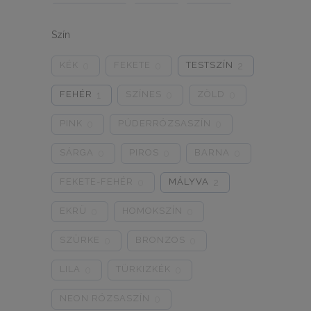
ONE SIZE
1/2
3/4
0
0
0
Szín
5/L
6/XL
7/2XL
0
0
0
KÉK
FEKETE
TESTSZÍN
0
0
2
8/3XL
9/4XL
4/M
0
0
0
FEHÉR
SZÍNES
ZÖLD
1
0
0
PINK
PÚDERRÓZSASZÍN
0
0
SÁRGA
PIROS
BARNA
0
0
0
FEKETE-FEHÉR
MÁLYVA
0
2
EKRÜ
HOMOKSZÍN
0
0
SZÜRKE
BRONZOS
0
0
LILA
TÜRKIZKÉK
0
0
NEON RÓZSASZÍN
0