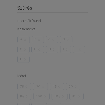
Szűrés
0
termék found
Kosárméret
A
F
G
B
0
0
0
0
C
D
H
I
J
0
0
0
0
0
E
0
Méret
75
80
85
90
0
0
0
0
95
100
105
XS
0
0
0
0