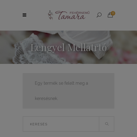
0
Lengyel Mellatrtó
Egy termék se felelt meg a
keresésnek.
Search
for: