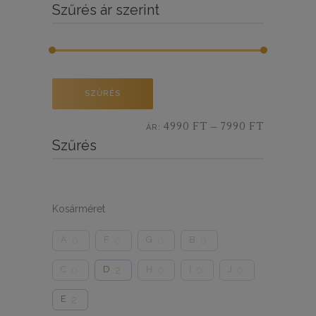
Szűrés ár szerint
Min
Max
SZŰRÉS
ár
ár
4990 FT
7990 FT
ÁR:
—
Szűrés
Kosárméret
A
F
G
B
0
0
0
0
C
D
H
I
J
0
2
0
0
0
E
2