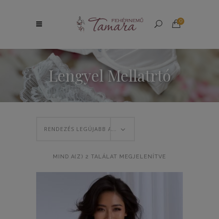
0
Lengyel Mellatrtó
RENDEZÉS LEGÚJABB ALAPJÁN
SORTED
MIND A(Z) 2 TALÁLAT MEGJELENÍTVE
BY
LATEST