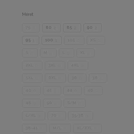
Méret
75
80
85
90
0
2
2
2
95
100
105
XS
1
1
0
0
S
M
L
XL
0
0
0
0
2XL
3XL
4XL
0
0
0
5XL
6XL
36
38
0
0
0
0
40
42
44
46
0
0
0
0
48
50
S/M
0
0
0
L/XL
70
35-38
0
0
0
38-41
M/L
XL/XXL
0
0
0