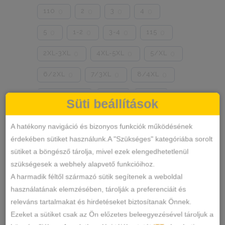
110
2
3
4
0
0
0
0
5
1-2
3-4
115
0
0
0
0
2XL-3XL
4XL-5XL
5/XL
0
0
0
6/2XL
7/3XL
8/4XL
0
0
0
ONE SIZE
1/2
3/4
0
0
0
Süti beállítások
Szín
5/L
6/XL
7/2XL
0
0
0
A hatékony navigáció és bizonyos funkciók működésének
KÉK
FEKETE
TESTSZÍN
0
0
2
8/3XL
9/4XL
4/M
0
0
0
érdekében sütiket használunk.A "Szükséges" kategóriába sorolt
sütiket a böngésző tárolja, mivel ezek elengedhetetlenül
FEHÉR
SZÍNES
ZÖLD
1
0
0
szükségesek a webhely alapvető funkcióihoz.
PINK
PÚDERRÓZSASZÍN
0
0
A harmadik féltől származó sütik segítenek a weboldal
használatának elemzésében, tárolják a preferenciáit és
SÁRGA
PIROS
BARNA
0
0
0
releváns tartalmakat és hirdetéseket biztosítanak Önnek.
Ezeket a sütiket csak az Ön előzetes beleegyezésével tároljuk a
FEKETE-FEHÉR
MÁLYVA
0
2