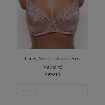
Lanny Mode Félszivacsos
Melltartó
4990
Ft
Search
for: