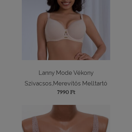
Lanny Mode Vékony
Szivacsos,Merevítős Melltartó
7990
Ft