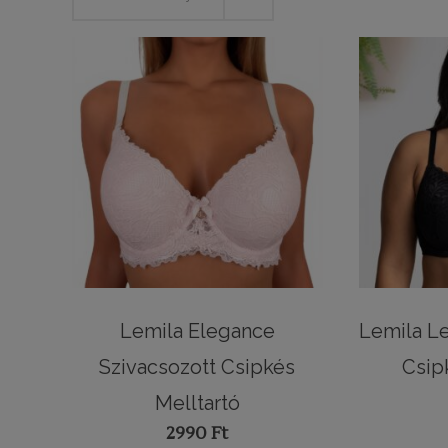
Lemila Elegance
Lemila L
Szivacsozott Csipkés
Csip
Melltartó
2990
Ft