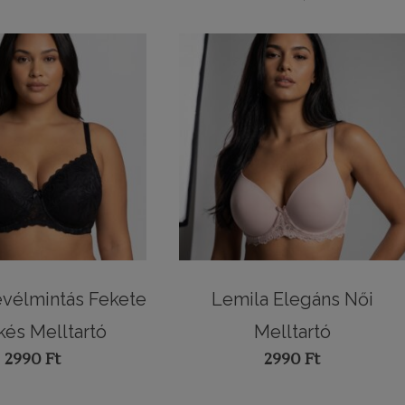
evélmintás Fekete
Lemila Elegáns Női
kés Melltartó
Melltartó
2990
Ft
2990
Ft