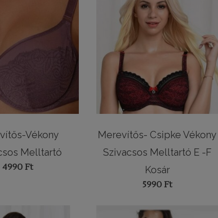
vítős-Vékony
Merevítős- Csipke Vékony
csos Melltartó
Szivacsos Melltartó E -F
4990
Ft
Kosár
5990
Ft