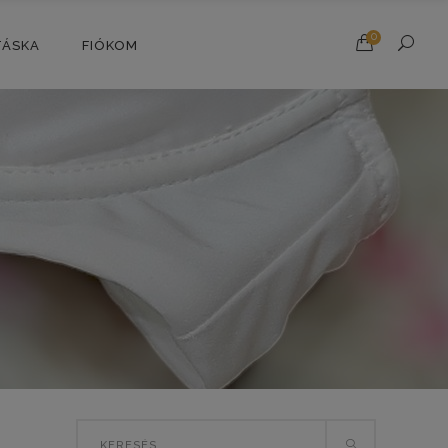
0
TÁSKA
FIÓKOM
Search
SORTED
B