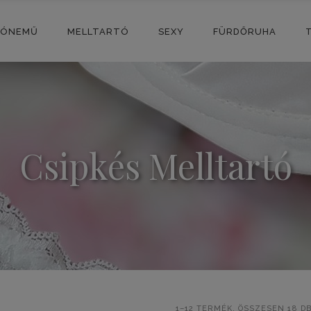
SÓNEMŰ
MELLTARTÓ
SEXY
FÜRDŐRUHA
Csipkés Melltartó
1–12 TERMÉK, ÖSSZESEN 18 D