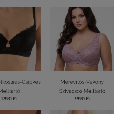
élkosaras-Csipkés
Merevítős-Vékony
Melltartó
Szivacsos Melltartó
2990
Ft
5990
Ft