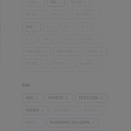
L/XL
70
35-38
0
2
0
38-41
M/L
XL/XXL
0
0
0
110
2
3
4
1
0
0
0
5
1-2
3-4
115
0
0
0
0
2XL-3XL
4XL-5XL
5/XL
0
0
0
6/2XL
7/3XL
8/4XL
0
0
0
ONE SIZE
1/2
3/4
0
0
0
Szín
5/L
6/XL
7/2XL
0
0
0
KÉK
FEKETE
TESTSZÍN
2
8
8
8/3XL
9/4XL
4/M
0
0
0
FEHÉR
SZÍNES
ZÖLD
4
0
0
PINK
PÚDERRÓZSASZÍN
0
3