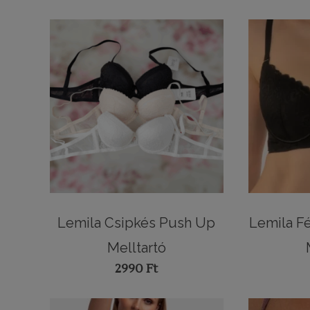
Lemila Csipkés Push Up
Lemila F
Melltartó
2990
Ft