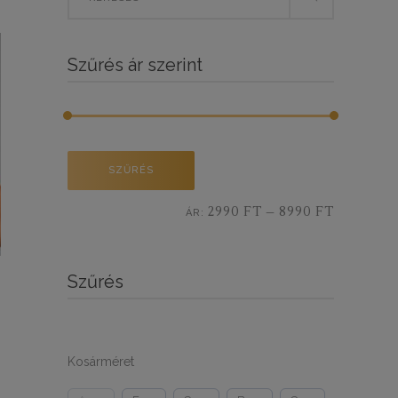
for:
BY
Szűrés ár szerint
LATEST
Min
Max
SZŰRÉS
ár
ár
2990 FT
8990 FT
ÁR:
—
Szűrés
Kosárméret