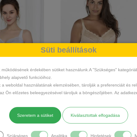
Süti beállítások
k működésének érdekében sütiket használunk.A "Szükséges" kategóriába 
hely alapvető funkcióihoz.
Mode Merevítős
Dorina Phillippa Merevítős
k a weboldal használatának elemzésében, tárolják a preferenciáit és re
ó Csipkebetéttel
Melltartó
 az Ön előzetes beleegyezésével tároljuk a böngészőjében. Az adatkeze
7990
Ft
8490
Ft
Szeretem a sütiket
Kiválasztottak elfogadása
5
2
Szükséges
Analitika
Hirdetések
M