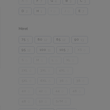
A
F
G
B
C
0
7
4
3
3
D
H
I
J
E
2
1
0
0
7
Méret
75
80
85
90
5
12
12
13
95
100
105
XS
12
11
7
0
S
M
L
XL
0
0
0
0
2XL
3XL
4XL
0
0
0
5XL
6XL
36
38
0
0
0
0
40
42
44
46
0
0
0
0
48
50
S/M
0
0
0