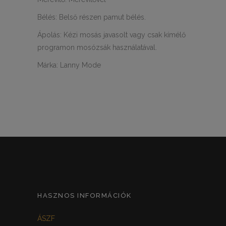
Bélés: Belső részen pamut bélés.
Ápolás: Kézi mosás javasolt vagy csak kímélő
programon mosózsák használatával.
Márka: Lanny Mode
HASZNOS INFORMÁCIÓK
ÁSZF