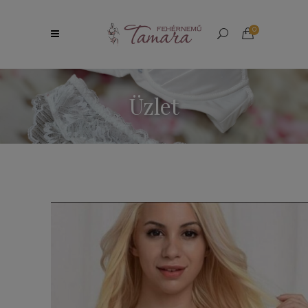
0
Üzlet