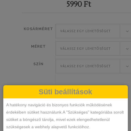
5990
Ft
KOSÁRMÉRET
VÁLASSZ EGY LEHETŐSÉGET
MÉRET
VÁLASSZ EGY LEHETŐSÉGET
SZÍN
VÁLASSZ EGY LEHETŐSÉGET
Süti beállítások
Merevítős-
KOSÁRBA TESZEM
Csipke
A hatékony navigáció és bizonyos funkciók működésének
Vékony
érdekében sütiket használunk.A "Szükséges" kategóriába sorolt
Szivacsos
sütiket a böngésző tárolja, mivel ezek elengedhetetlenül
11888
SKU
Melltartó
szükségesek a webhely alapvető funkcióihoz.
Melltartó
KATEGÓRIA