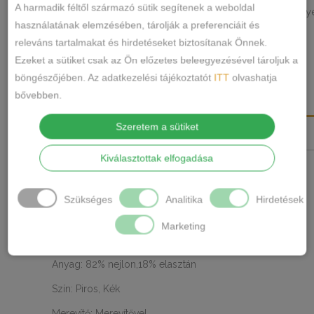
E
A harmadik féltől származó sütik segítenek a weboldal
csipkés melltartó
E kosár
F kosár
lengy
,
,
,
CÍMKÉK
melltartó
-
használatának elemzésében, tárolják a preferenciáit és
Márka:
F
Lanny Mode
releváns tartalmakat és hirdetéseket biztosítanak Önnek.
kosár
Ezeket a sütiket csak az Ön előzetes beleegyezésével tároljuk a
MEGOSZTÁS
mennyiség
böngészőjében. Az adatkezelési tájékoztatót
ITT
olvashatja
bővebben.
LEÍRÁS
Szeretem a sütiket
TOVÁBBI INFORMÁCIÓK
Kiválasztottak elfogadása
Ízléses csipkés melltartó.
Fix vállpánt rész,amely hátul állítható. Hát részen 2-3
Szükséges
Analitika
Hirdetések
kapcsos a melltartó méret határozza meg.
Marketing
Kosár méret: E,F
Anyag: 82% nejlon,18% elasztán
Szín: Piros, Kék
Merevítő: Merevítővel