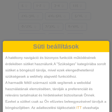
5
1-2
3-4
115
0
0
0
0
2XL-3XL
4XL-5XL
5/XL
0
0
0
6/2XL
7/3XL
8/4XL
0
0
0
ONE SIZE
1/2
3/4
0
0
0
Süti beállítások
Szín
5/L
6/XL
7/2XL
0
0
0
KÉK
FEKETE
0
0
A hatékony navigáció és bizonyos funkciók működésének
8/3XL
9/4XL
4/M
0
0
0
érdekében sütiket használunk.A "Szükséges" kategóriába sorolt
TESTSZÍN
FEHÉR
0
0
sütiket a böngésző tárolja, mivel ezek elengedhetetlenül
szükségesek a webhely alapvető funkcióihoz.
SZÍNES
ZÖLD
PINK
0
0
0
A harmadik féltől származó sütik segítenek a weboldal
PÚDERRÓZSASZÍN
SÁRGA
1
0
használatának elemzésében, tárolják a preferenciáit és
releváns tartalmakat és hirdetéseket biztosítanak Önnek.
PIROS
BARNA
0
0
Ezeket a sütiket csak az Ön előzetes beleegyezésével tároljuk a
böngészőjében. Az adatkezelési tájékoztatót
ITT
olvashatja
FEKETE-FEHÉR
MÁLYVA
0
0