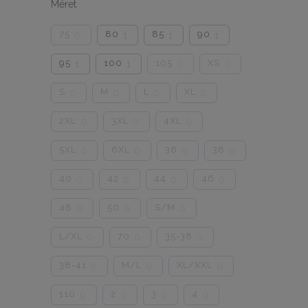
Méret
75
80
85
90
0
1
1
1
95
100
105
XS
1
1
0
0
S
M
L
XL
0
0
0
0
2XL
3XL
4XL
0
0
0
5XL
6XL
36
38
0
0
0
0
40
42
44
46
0
0
0
0
48
50
S/M
0
0
0
L/XL
70
35-38
0
0
0
38-41
M/L
XL/XXL
0
0
0
110
2
3
4
0
0
0
0