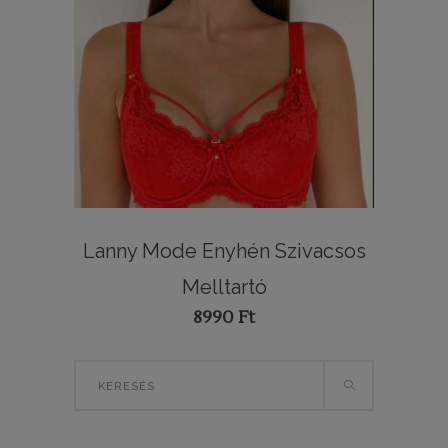
Lanny Mode Enyhén Szivacsos
Melltartó
8990
Ft
Search
for: