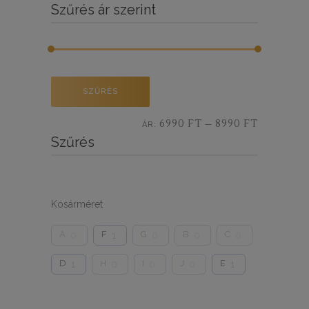
Szűrés ár szerint
Min
Max
SZŰRÉS
ár
ár
6990 FT
8990 FT
ÁR:
—
Szűrés
Kosárméret
A
F
G
B
C
0
1
0
0
0
D
H
I
J
E
1
0
0
0
1