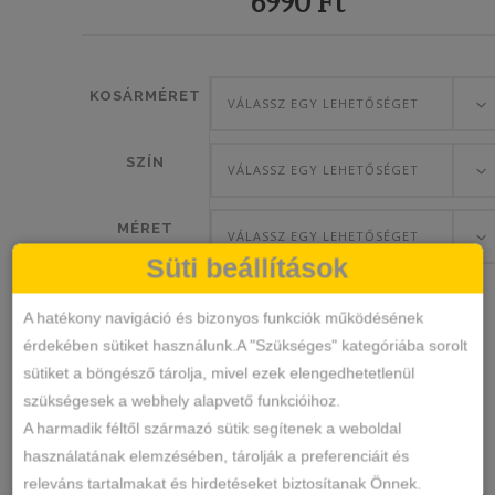
6990
Ft
KOSÁRMÉRET
VÁLASSZ EGY LEHETŐSÉGET
SZÍN
VÁLASSZ EGY LEHETŐSÉGET
MÉRET
VÁLASSZ EGY LEHETŐSÉGET
Süti beállítások
A hatékony navigáció és bizonyos funkciók működésének
érdekében sütiket használunk.A "Szükséges" kategóriába sorolt
Lilitte
KOSÁRBA TESZEM
sütiket a böngésző tárolja, mivel ezek elengedhetetlenül
Puha
szükségesek a webhely alapvető funkcióihoz.
vékony
A harmadik féltől származó sütik segítenek a weboldal
szivacsos
N/A
SKU
használatának elemzésében, tárolják a preferenciáit és
melltartó
Melltartó
KATEGÓRIA
releváns tartalmakat és hirdetéseket biztosítanak Önnek.
mennyiség