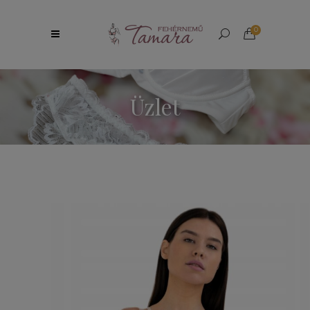
0
Üzlet