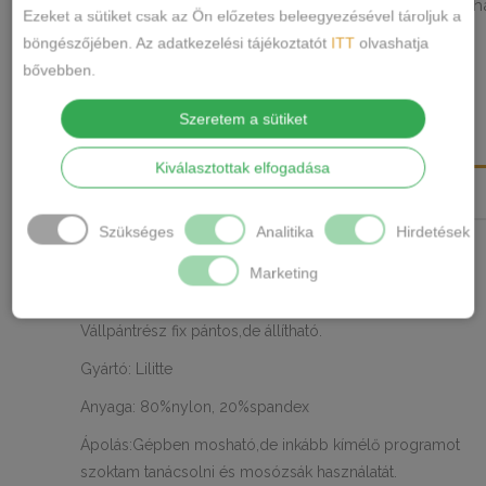
Merevítős melltartó
puha szivacsos
puh
,
,
CÍMKÉK
Ezeket a sütiket csak az Ön előzetes beleegyezésével tároljuk a
vékony szivacsos
böngészőjében. Az adatkezelési tájékoztatót
ITT
olvashatja
Márka:
Lilitte
bővebben.
MEGOSZTÁS
Szeretem a sütiket
LEÍRÁS
Kiválasztottak elfogadása
TOVÁBBI INFORMÁCIÓK
Szükséges
Analitika
Hirdetések
Kényelmes komfortos viselet a hétköznapokra.
Marketing
Mell résznél egy kis extra pánt ami állítható és levehető.
Vállpántrész fix pántos,de állítható.
Gyártó: Lilitte
Anyaga: 80%nylon, 20%spandex
Ápolás:Gépben mosható,de inkább kímélő programot
szoktam tanácsolni és mosózsák használatát.