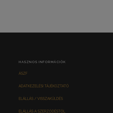
HASZNOS INFORMÁCIÓK
ÁSZF
ADATKEZELÉSI TÁJÉKOZTATÓ
ELÁLLÁS / VISSZAKÜLDÉS
ELÁLLÁS A SZERZŐDÉSTŐL