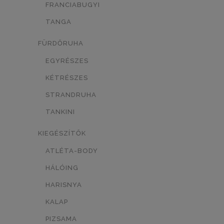
FRANCIABUGYI
TÖRTFEHÉR/MINTÁS
0
TANGA
FEHÉR/MINTÁS
0
FÜRDŐRUHA
SÖTÉTKÉK/MINTÁS
0
EGYRÉSZES
KÉTRÉSZES
TESTSZÍN/MINTÁS
0
STRANDRUHA
KÉK/MINTÁS
0
TANKINI
LEOPÁRD MINTÁS
0
KIEGÉSZÍTŐK
NEON NARANCSSÁRGA
0
ATLÉTA-BODY
FEKETE/MASNI
0
HÁLÓING
HARISNYA
FEKETE/SZÍV
0
KALAP
FEHÉR-FEKETE
SÖTÉTKÉK
0
0
PIZSAMA