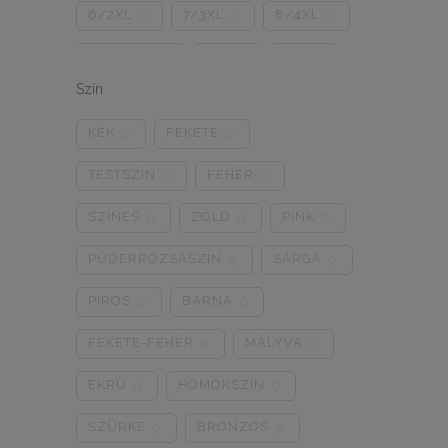
6/2XL
7/3XL
8/4XL
0
0
0
ONE SIZE
1/2
3/4
0
0
0
Szín
5/L
6/XL
7/2XL
0
0
0
KÉK
FEKETE
0
0
8/3XL
9/4XL
4/M
0
0
0
TESTSZÍN
FEHÉR
0
0
SZÍNES
ZÖLD
PINK
0
0
0
PÚDERRÓZSASZÍN
SÁRGA
0
0
PIROS
BARNA
0
0
FEKETE-FEHÉR
MÁLYVA
0
0
EKRÜ
HOMOKSZÍN
0
0
SZÜRKE
BRONZOS
0
0