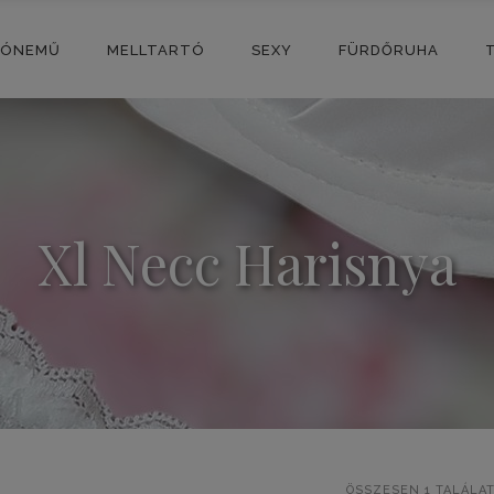
SÓNEMŰ
MELLTARTÓ
SEXY
FÜRDŐRUHA
Xl Necc Harisnya
ÖSSZESEN 1 TALÁLA