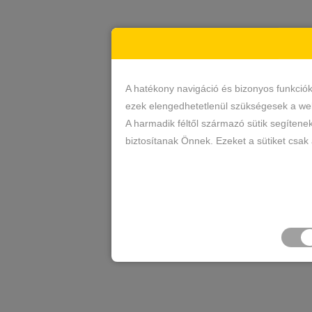
A hatékony navigáció és bizonyos funkció
ezek elengedhetetlenül szükségesek a web
A harmadik féltől származó sütik segítene
biztosítanak Önnek. Ezeket a sütiket csak