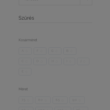
for:
Szűrés
Kosárméret
A
F
G
B
0
0
0
0
C
D
H
I
J
0
0
0
0
0
E
0
Méret
75
80
85
90
0
0
0
0