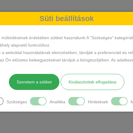
Süti beállítások
k működésének érdekében sütiket használunk.A "Szükséges" kategóriába 
hely alapvető funkcióihoz.
k a weboldal használatának elemzésében, tárolják a preferenciáit és re
 az Ön előzetes beleegyezésével tároljuk a böngészőjében. Az adatkeze
Szeretem a sütiket
Kiválasztottak elfogadása
Szükséges
Analitika
Hirdetések
M