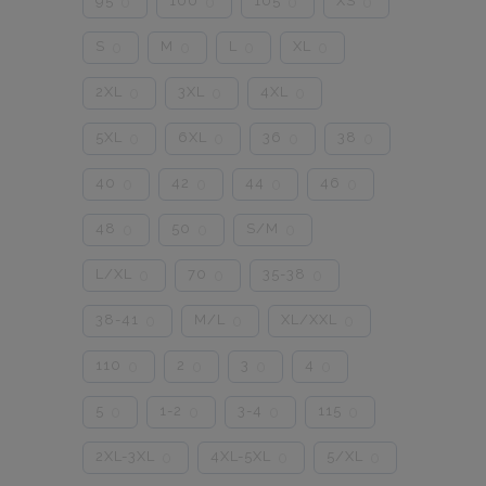
95
100
105
XS
0
0
0
0
S
M
L
XL
0
0
0
0
2XL
3XL
4XL
0
0
0
5XL
6XL
36
38
0
0
0
0
40
42
44
46
0
0
0
0
48
50
S/M
0
0
0
L/XL
70
35-38
0
0
0
38-41
M/L
XL/XXL
0
0
0
110
2
3
4
0
0
0
0
5
1-2
3-4
115
0
0
0
0
2XL-3XL
4XL-5XL
5/XL
0
0
0