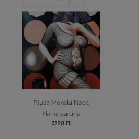
Plusz Méretű Necc
Harisnyaruha
2990
Ft