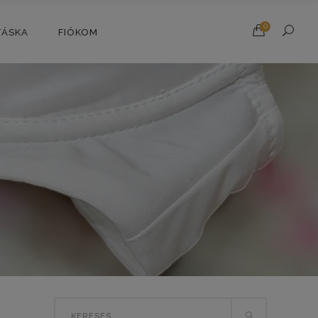
0
TÁSKA
FIÓKOM
Search
T