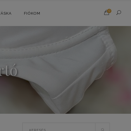
0
TÁSKA
FIÓKOM
rtó
Search
T