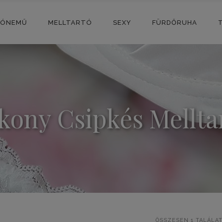
SÓNEMŰ
MELLTARTÓ
SEXY
FÜRDŐRUHA
kony Csipkés Mellta
ÖSSZESEN 1 TALÁLA