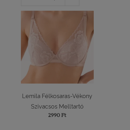
Lemila Félkosaras-Vékony
Szivacsos Melltartó
2990
Ft