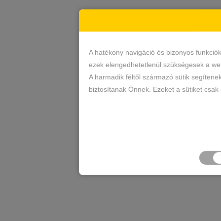
A hatékony navigáció és bizonyos funkció
ezek elengedhetetlenül szükségesek a web
A harmadik féltől származó sütik segítene
biztosítanak Önnek. Ezeket a sütiket csak