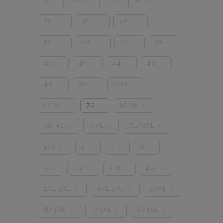
S
M
L
XL
0
0
0
0
2XL
3XL
4XL
0
0
0
5XL
6XL
36
38
0
0
0
0
40
42
44
46
0
0
0
0
48
50
S/M
0
0
0
L/XL
70
35-38
0
1
0
38-41
M/L
XL/XXL
0
0
0
110
2
3
4
0
0
0
0
5
1-2
3-4
115
0
0
0
0
2XL-3XL
4XL-5XL
5/XL
0
0
0
6/2XL
7/3XL
8/4XL
0
0
0