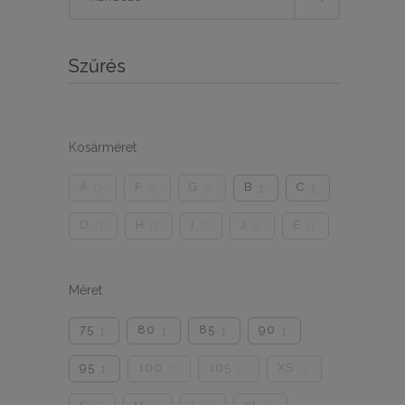
for:
Szűrés
Kosárméret
A
F
G
B
C
0
0
0
1
1
D
H
I
J
E
0
0
0
0
0
Méret
75
80
85
90
1
1
1
1
95
100
105
XS
1
0
0
0