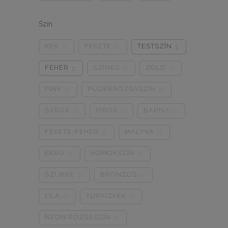
ONE SIZE
1/2
3/4
0
0
0
Szín
5/L
6/XL
7/2XL
0
0
0
KÉK
FEKETE
TESTSZÍN
0
0
1
8/3XL
9/4XL
4/M
0
0
0
FEHÉR
SZÍNES
ZÖLD
1
0
0
PINK
PÚDERRÓZSASZÍN
0
0
SÁRGA
PIROS
BARNA
0
0
0
FEKETE-FEHÉR
MÁLYVA
0
0
EKRÜ
HOMOKSZÍN
0
0
SZÜRKE
BRONZOS
0
0
LILA
TÜRKIZKÉK
0
0
NEON RÓZSASZÍN
0