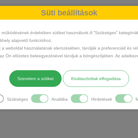
Süti beállítások
k működésének érdekében sütiket használunk.A "Szükséges" kategóriába 
hely alapvető funkcióihoz.
k a weboldal használatának elemzésében, tárolják a preferenciáit és re
 az Ön előzetes beleegyezésével tároljuk a böngészőjében. Az adatkeze
Szeretem a sütiket
Kiválasztottak elfogadása
Szükséges
Analitika
Hirdetések
M