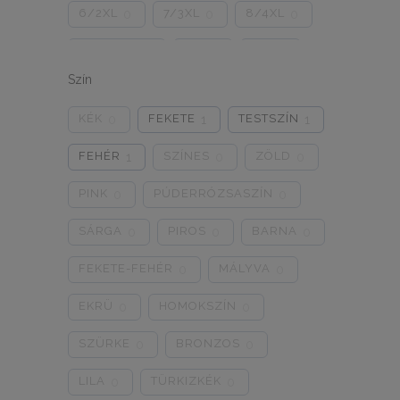
6/2XL
7/3XL
8/4XL
0
0
0
ONE SIZE
1/2
3/4
0
0
0
Szín
5/L
6/XL
7/2XL
0
0
0
KÉK
FEKETE
TESTSZÍN
0
1
1
8/3XL
9/4XL
4/M
0
0
0
FEHÉR
SZÍNES
ZÖLD
1
0
0
PINK
PÚDERRÓZSASZÍN
0
0
SÁRGA
PIROS
BARNA
0
0
0
FEKETE-FEHÉR
MÁLYVA
0
0
EKRÜ
HOMOKSZÍN
0
0
SZÜRKE
BRONZOS
0
0
LILA
TÜRKIZKÉK
0
0