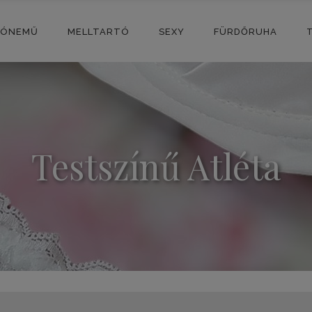
SÓNEMŰ
MELLTARTÓ
SEXY
FÜRDŐRUHA
Testszínű Atléta