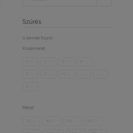
for:
Szűrés
0
termék found
Kosárméret
A
F
G
B
0
0
0
0
C
D
H
I
J
0
0
0
0
0
E
0
Méret
75
80
85
90
0
0
0
0