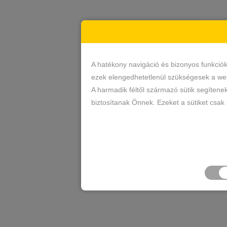
A hatékony navigáció és bizonyos funkció
ezek elengedhetetlenül szükségesek a web
A harmadik féltől származó sütik segítene
biztosítanak Önnek. Ezeket a sütiket csak