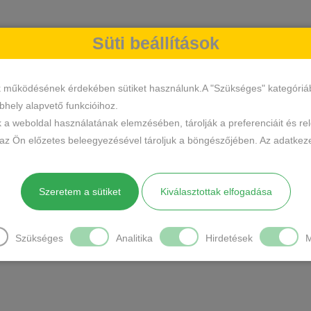
Süti beállítások
k működésének érdekében sütiket használunk.A "Szükséges" kategóriába 
hely alapvető funkcióihoz.
k a weboldal használatának elemzésében, tárolják a preferenciáit és re
 az Ön előzetes beleegyezésével tároljuk a böngészőjében. Az adatkeze
Szeretem a sütiket
Kiválasztottak elfogadása
Szükséges
Analitika
Hirdetések
M