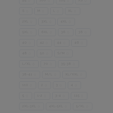
95
100
105
XS
0
0
0
0
S
M
L
XL
0
0
0
0
2XL
3XL
4XL
0
0
0
5XL
6XL
36
38
0
0
0
0
40
42
44
46
0
0
0
0
48
50
S/M
0
0
0
L/XL
70
35-38
0
0
0
38-41
M/L
XL/XXL
0
0
0
110
2
3
4
0
0
0
0
5
1-2
3-4
115
0
0
0
0
2XL-3XL
4XL-5XL
5/XL
0
0
0