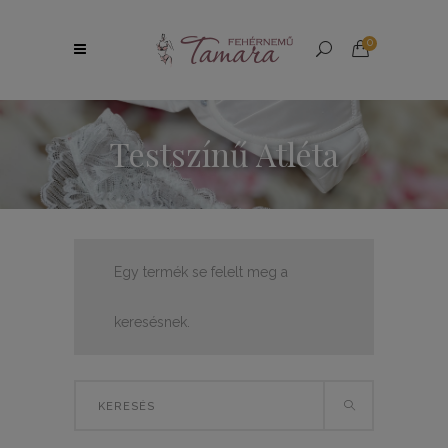
0
Testszínű Atléta
Egy termék se felelt meg a
keresésnek.
Search
for: