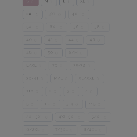
S
M
L
XL
0
1
1
1
2XL
3XL
4XL
1
0
0
5XL
6XL
36
38
0
0
0
0
40
42
44
46
0
0
0
0
48
50
S/M
0
0
0
L/XL
70
35-38
0
0
0
38-41
M/L
XL/XXL
0
0
0
110
2
3
4
0
0
0
0
5
1-2
3-4
115
0
0
0
0
2XL-3XL
4XL-5XL
5/XL
0
0
0
6/2XL
7/3XL
8/4XL
0
0
0