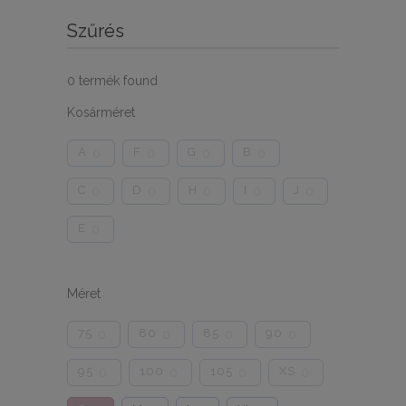
Szűrés
0
termék found
Kosárméret
A
F
G
B
0
0
0
0
C
D
H
I
J
0
0
0
0
0
E
0
Méret
75
80
85
90
0
0
0
0
95
100
105
XS
0
0
0
0