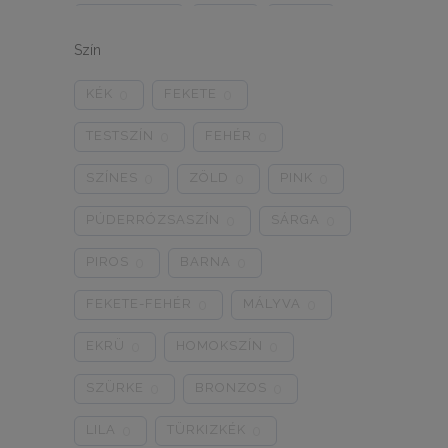
ONE SIZE
1/2
3/4
0
0
0
Szín
5/L
6/XL
7/2XL
0
0
0
KÉK
FEKETE
0
0
8/3XL
9/4XL
4/M
0
0
0
TESTSZÍN
FEHÉR
0
0
SZÍNES
ZÖLD
PINK
0
0
0
PÚDERRÓZSASZÍN
SÁRGA
0
0
PIROS
BARNA
0
0
FEKETE-FEHÉR
MÁLYVA
0
0
EKRÜ
HOMOKSZÍN
0
0
SZÜRKE
BRONZOS
0
0
LILA
TÜRKIZKÉK
0
0