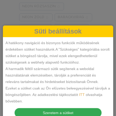
NEON RÓZSASZÍN
0
NEON ZÖLD
BARACKVIRÁG
0
0
RÓZSASZÍN
MENTA ZÖLD
0
0
Süti beállítások
NARANCSSÁRGA
KÁVÉ
0
0
A hatékony navigáció és bizonyos funkciók működésének
érdekében sütiket használunk.A "Szükséges" kategóriába sorolt
SÖTÉTSZÜRKE
BORDÓ
0
0
sütiket a böngésző tárolja, mivel ezek elengedhetetlenül
Termékkategóriák
KRÉM
MÁLNA
0
0
szükségesek a webhely alapvető funkcióihoz.
A harmadik féltől származó sütik segítenek a weboldal
RÓZSASZÍN/MINTÁS
0
ALSÓNEMŰ
használatának elemzésében, tárolják a preferenciáit és
releváns tartalmakat és hirdetéseket biztosítanak Önnek.
ALAKFORMÁLÓ
BARNA/MINTÁS
0
Ezeket a sütiket csak az Ön előzetes beleegyezésével tároljuk a
BUGYI
SZÜRKE/MINTÁS
0
böngészőjében. Az adatkezelési tájékoztatót
ITT
olvashatja
FÉLTANGA
bővebben.
SÖTÉTSZÜRKE/MINTÁS
0
FRANCIABUGYI
Szeretem a sütiket
TÖRTFEHÉR/MINTÁS
0