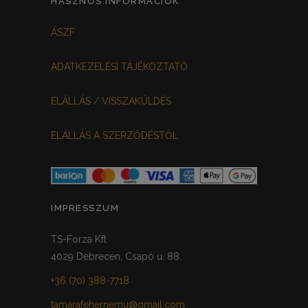
HASZNOS INFORMÁCIÓK
FEHÉR-VIRÁGOS
KOCKÁS
0
0
ÁSZF
FEKETE-BORDÓ
0
ADATKEZELÉSI TÁJÉKOZTATÓ
MEGGYPIROS
GRAFIT
0
0
ELÁLLÁS / VISSZAKÜLDÉS
VILÁGOSSZÜRKE
PÖTTYÖS
0
0
ELÁLLÁS A SZERZŐDÉSTŐL
KRÉM/MASNIS
0
HALVÁNYZÖLD
PADLIZSÁN
0
0
PISZTÁCIA
CORAL
0
0
IMPRESSZUM
HALVÁNY RÓZSASZÍN
KHAKI
0
0
TS-Forza Kft
4029 Debrecen, Csapó u. 88.
SÖTÉTMÁLYVA
0
+36 (70) 388-7718
FEKETE-ARANY
0
tamarafehernemu@gmail.com