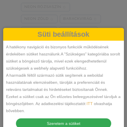
NEON RÓZSASZÍN
0
NEON ZÖLD
BARACKVIRÁG
0
0
RÓZSASZÍN
MENTA ZÖLD
0
0
Süti beállítások
NARANCSSÁRGA
KÁVÉ
0
0
A hatékony navigáció és bizonyos funkciók működésének
érdekében sütiket használunk.A "Szükséges" kategóriába sorolt
SÖTÉTSZÜRKE
BORDÓ
0
0
sütiket a böngésző tárolja, mivel ezek elengedhetetlenül
Termékkategóriák
KRÉM
MÁLNA
0
0
szükségesek a webhely alapvető funkcióihoz.
A harmadik féltől származó sütik segítenek a weboldal
RÓZSASZÍN/MINTÁS
0
ALSÓNEMŰ
használatának elemzésében, tárolják a preferenciáit és
releváns tartalmakat és hirdetéseket biztosítanak Önnek.
ALAKFORMÁLÓ
BARNA/MINTÁS
0
Ezeket a sütiket csak az Ön előzetes beleegyezésével tároljuk a
BUGYI
SZÜRKE/MINTÁS
0
böngészőjében. Az adatkezelési tájékoztatót
ITT
olvashatja
FÉLTANGA
bővebben.
SÖTÉTSZÜRKE/MINTÁS
0
FRANCIABUGYI
Szeretem a sütiket
TÖRTFEHÉR/MINTÁS
0