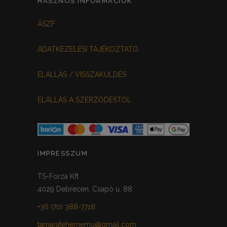
HASZNOS INFORMÁCIÓK
FEHÉR-VIRÁGOS
KOCKÁS
0
0
ÁSZF
FEKETE-BORDÓ
0
ADATKEZELÉSI TÁJÉKOZTATÓ
MEGGYPIROS
GRAFIT
0
0
ELÁLLÁS / VISSZAKÜLDÉS
VILÁGOSSZÜRKE
PÖTTYÖS
0
0
ELÁLLÁS A SZERZŐDÉSTŐL
KRÉM/MASNIS
0
HALVÁNYZÖLD
PADLIZSÁN
0
0
PISZTÁCIA
CORAL
0
0
IMPRESSZUM
HALVÁNY RÓZSASZÍN
KHAKI
0
0
TS-Forza Kft
4029 Debrecen, Csapó u. 88.
SÖTÉTMÁLYVA
0
+36 (70) 388-7718
FEKETE-ARANY
0
tamarafehernemu@gmail.com