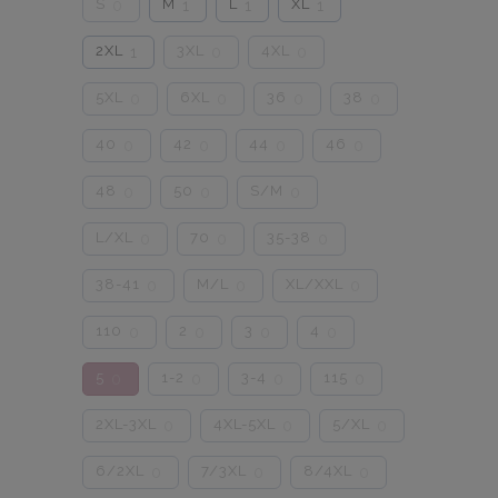
S
M
L
XL
0
1
1
1
2XL
3XL
4XL
1
0
0
5XL
6XL
36
38
0
0
0
0
40
42
44
46
0
0
0
0
48
50
S/M
0
0
0
L/XL
70
35-38
0
0
0
38-41
M/L
XL/XXL
0
0
0
110
2
3
4
0
0
0
0
5
1-2
3-4
115
0
0
0
0
2XL-3XL
4XL-5XL
5/XL
0
0
0
6/2XL
7/3XL
8/4XL
0
0
0