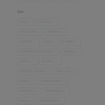
ONE SIZE
1/2
3/4
0
0
0
Szín
5/L
6/XL
7/2XL
0
0
0
KÉK
FEKETE
0
0
8/3XL
9/4XL
4/M
0
0
0
TESTSZÍN
FEHÉR
0
0
SZÍNES
ZÖLD
PINK
0
0
0
PÚDERRÓZSASZÍN
SÁRGA
0
0
PIROS
BARNA
0
0
FEKETE-FEHÉR
MÁLYVA
0
0
EKRÜ
HOMOKSZÍN
0
0
SZÜRKE
BRONZOS
0
0
LILA
TÜRKIZKÉK
0
0