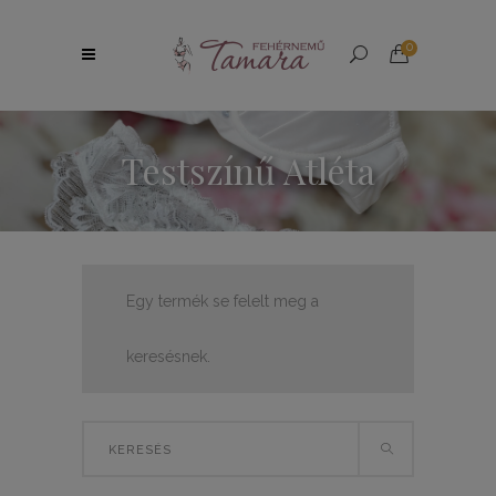
0
Testszínű Atléta
Egy termék se felelt meg a
keresésnek.
Search
for: