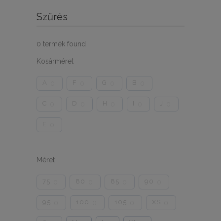
Szűrés
0
termék found
Kosárméret
A
F
G
B
0
0
0
0
C
D
H
I
J
0
0
0
0
0
E
0
Méret
75
80
85
90
0
0
0
0
95
100
105
XS
0
0
0
0