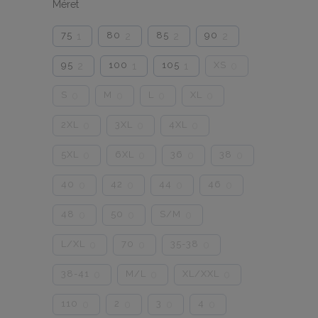
Méret
75
80
85
90
1
2
2
2
95
100
105
XS
2
1
1
0
S
M
L
XL
0
0
0
0
2XL
3XL
4XL
0
0
0
5XL
6XL
36
38
0
0
0
0
40
42
44
46
0
0
0
0
48
50
S/M
0
0
0
L/XL
70
35-38
0
0
0
38-41
M/L
XL/XXL
0
0
0
110
2
3
4
0
0
0
0