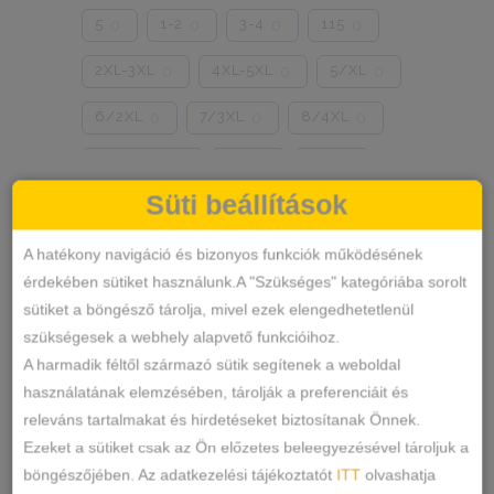
5
1-2
3-4
115
0
0
0
0
2XL-3XL
4XL-5XL
5/XL
0
0
0
6/2XL
7/3XL
8/4XL
0
0
0
ONE SIZE
1/2
3/4
0
0
0
Süti beállítások
Szín
5/L
6/XL
7/2XL
0
0
0
KÉK
FEKETE
TESTSZÍN
0
1
1
A hatékony navigáció és bizonyos funkciók működésének
8/3XL
9/4XL
4/M
0
0
0
érdekében sütiket használunk.A "Szükséges" kategóriába sorolt
FEHÉR
SZÍNES
ZÖLD
2
0
0
sütiket a böngésző tárolja, mivel ezek elengedhetetlenül
szükségesek a webhely alapvető funkcióihoz.
PINK
PÚDERRÓZSASZÍN
0
0
A harmadik féltől származó sütik segítenek a weboldal
SÁRGA
PIROS
BARNA
0
1
0
használatának elemzésében, tárolják a preferenciáit és
releváns tartalmakat és hirdetéseket biztosítanak Önnek.
FEKETE-FEHÉR
MÁLYVA
0
1
Ezeket a sütiket csak az Ön előzetes beleegyezésével tároljuk a
böngészőjében. Az adatkezelési tájékoztatót
ITT
olvashatja
EKRÜ
HOMOKSZÍN
0
0