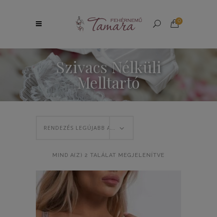
0
Szivacs Nélküli
Melltartó
RENDEZÉS LEGÚJABB ALAPJÁN
SORTED
MIND A(Z) 2 TALÁLAT MEGJELENÍTVE
BY
LATEST