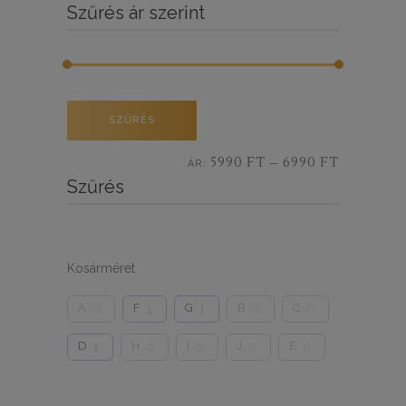
Szűrés ár szerint
Min
Max
SZŰRÉS
ár
ár
5990 FT
6990 FT
ÁR:
—
Szűrés
Kosárméret
A
F
G
B
C
0
1
1
0
0
D
H
I
J
E
1
0
0
0
0