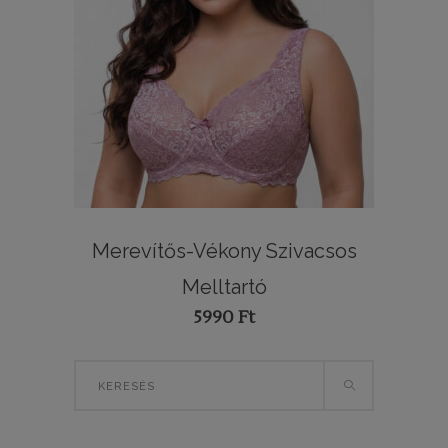
Merevítős-Vékony Szivacsos
Melltartó
5990
Ft
Search
for: