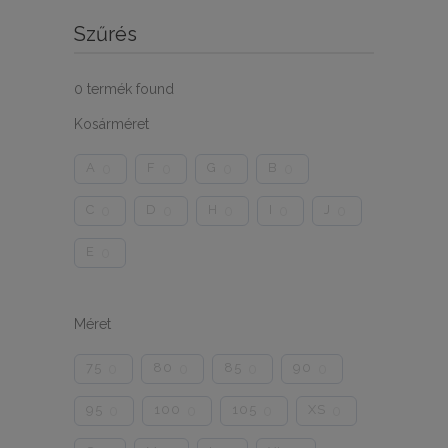
Szűrés
0
termék found
Kosárméret
A
F
G
B
0
0
0
0
C
D
H
I
J
0
0
0
0
0
E
0
Méret
75
80
85
90
0
0
0
0
95
100
105
XS
0
0
0
0