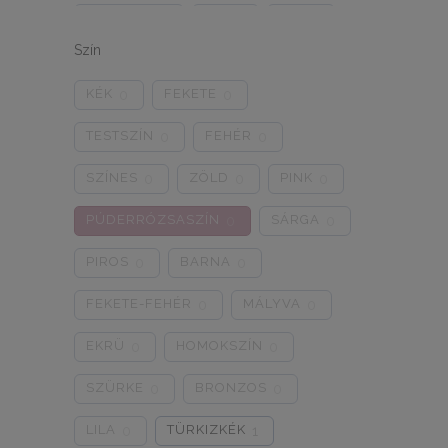
ONE SIZE
1/2
3/4
0
0
0
Szín
5/L
6/XL
7/2XL
0
0
0
KÉK
FEKETE
0
0
8/3XL
9/4XL
4/M
0
0
0
TESTSZÍN
FEHÉR
0
0
SZÍNES
ZÖLD
PINK
0
0
0
PÚDERRÓZSASZÍN
SÁRGA
0
0
PIROS
BARNA
0
0
FEKETE-FEHÉR
MÁLYVA
0
0
EKRÜ
HOMOKSZÍN
0
0
SZÜRKE
BRONZOS
0
0
LILA
TÜRKIZKÉK
0
1