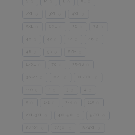
S
M
L
XL
0
0
0
0
2XL
3XL
4XL
0
0
0
5XL
6XL
36
38
0
0
0
0
40
42
44
46
0
0
0
0
48
50
S/M
0
0
0
L/XL
70
35-38
0
0
0
38-41
M/L
XL/XXL
0
0
0
110
2
3
4
0
0
0
0
5
1-2
3-4
115
0
0
0
0
2XL-3XL
4XL-5XL
5/XL
0
0
0
6/2XL
7/3XL
8/4XL
0
0
0