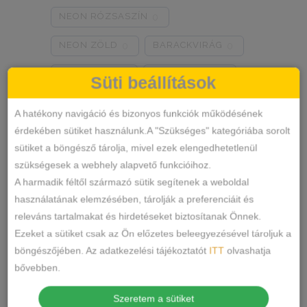
NEON RÓZSASZÍN
0
NEON ZÖLD
BARACKVIRÁG
0
0
RÓZSASZÍN
MENTA ZÖLD
0
0
Süti beállítások
NARANCSSÁRGA
KÁVÉ
1
0
A hatékony navigáció és bizonyos funkciók működésének
érdekében sütiket használunk.A "Szükséges" kategóriába sorolt
SÖTÉTSZÜRKE
BORDÓ
0
0
sütiket a böngésző tárolja, mivel ezek elengedhetetlenül
Termékkategóriák
KRÉM
MÁLNA
0
0
szükségesek a webhely alapvető funkcióihoz.
A harmadik féltől származó sütik segítenek a weboldal
RÓZSASZÍN/MINTÁS
0
ALSÓNEMŰ
használatának elemzésében, tárolják a preferenciáit és
releváns tartalmakat és hirdetéseket biztosítanak Önnek.
ALAKFORMÁLÓ
BARNA/MINTÁS
0
Ezeket a sütiket csak az Ön előzetes beleegyezésével tároljuk a
BUGYI
SZÜRKE/MINTÁS
0
böngészőjében. Az adatkezelési tájékoztatót
ITT
olvashatja
FÉLTANGA
bővebben.
SÖTÉTSZÜRKE/MINTÁS
0
FRANCIABUGYI
Szeretem a sütiket
TÖRTFEHÉR/MINTÁS
0