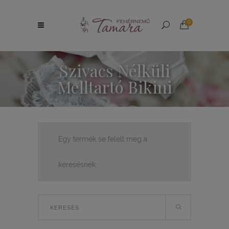
0
Szivacs Nélküli
Melltartó Bikini
Egy termék se felelt meg a
keresésnek.
Search
for: