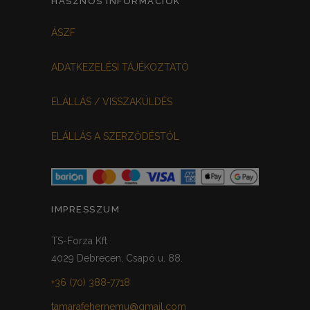
HASZNOS INFORMÁCIÓK
FEHÉR-VIRÁGOS
KOCKÁS
0
0
ÁSZF
FEKETE-BORDÓ
0
ADATKEZELÉSI TÁJÉKOZTATÓ
MEGGYPIROS
GRAFIT
0
0
ELÁLLÁS / VISSZAKÜLDÉS
VILÁGOSSZÜRKE
PÖTTYÖS
0
0
ELÁLLÁS A SZERZŐDÉSTŐL
KRÉM/MASNIS
0
HALVÁNYZÖLD
PADLIZSÁN
0
0
PISZTÁCIA
CORAL
0
0
IMPRESSZUM
HALVÁNY RÓZSASZÍN
KHAKI
0
0
TS-Forza Kft
4029 Debrecen, Csapó u. 88.
SÖTÉTMÁLYVA
0
+36 (70) 388-7718
FEKETE-ARANY
0
tamarafehernemu@gmail.com