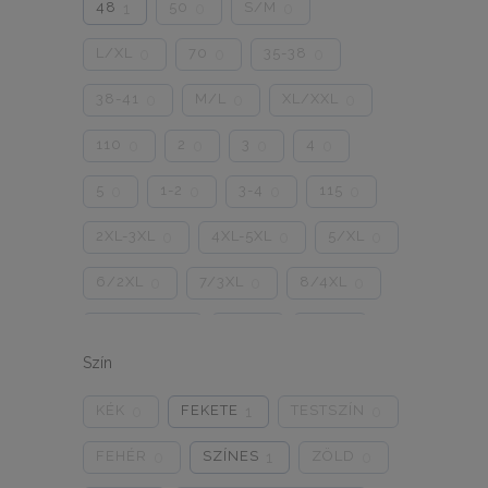
48
50
S/M
1
0
0
L/XL
70
35-38
0
0
0
38-41
M/L
XL/XXL
0
0
0
110
2
3
4
0
0
0
0
5
1-2
3-4
115
0
0
0
0
2XL-3XL
4XL-5XL
5/XL
0
0
0
6/2XL
7/3XL
8/4XL
0
0
0
ONE SIZE
1/2
3/4
0
0
0
Szín
5/L
6/XL
7/2XL
0
0
0
KÉK
FEKETE
TESTSZÍN
0
1
0
8/3XL
9/4XL
4/M
0
0
0
FEHÉR
SZÍNES
ZÖLD
0
1
0