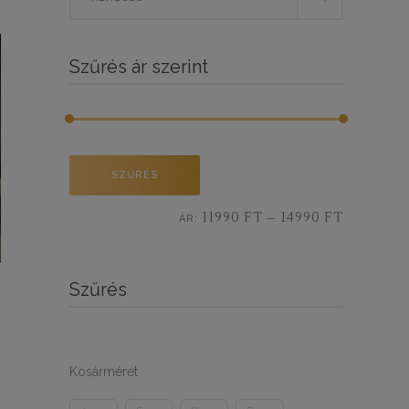
for:
BY
Szűrés ár szerint
LATEST
Min
Max
SZŰRÉS
ár
ár
11990 FT
14990 FT
ÁR:
—
Szűrés
Kosárméret