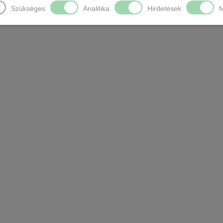
Szükséges
Analitika
Hirdetések
M