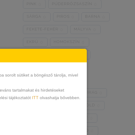
PINK
PÚDERRÓZSASZÍN
0
0
SÁRGA
PIROS
BARNA
0
0
0
FEKETE-FEHÉR
MÁLYVA
0
0
EKRÜ
HOMOKSZÍN
0
0
SZÜRKE
BRONZOS
0
0
LILA
TÜRKIZKÉK
0
1
sorolt sütiket a böngésző tárolja, mivel
NEON RÓZSASZÍN
0
leváns tartalmakat és hirdetéseket
NEON ZÖLD
BARACKVIRÁG
1
0
lési tájékoztatót
ITT
olvashatja bővebben.
RÓZSASZÍN
MENTA ZÖLD
0
0
NARANCSSÁRGA
KÁVÉ
1
0
SÖTÉTSZÜRKE
BORDÓ
0
0