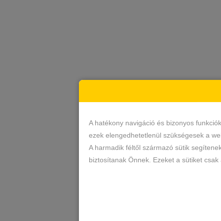
A hatékony navigáció és bizonyos funkció
ezek elengedhetetlenül szükségesek a web
A harmadik féltől származó sütik segítene
biztosítanak Önnek. Ezeket a sütiket csak