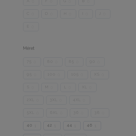
A
F
G
B
0
0
0
0
C
D
H
I
J
0
0
0
0
0
E
0
Méret
75
80
85
90
0
0
0
0
95
100
105
XS
0
0
0
0
S
M
L
XL
0
0
0
0
2XL
3XL
4XL
0
0
0
5XL
6XL
36
38
0
0
0
0
40
42
44
46
1
1
1
1