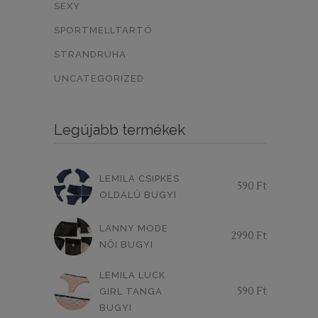
SEXY
ZÖLD/EZÜST CSÍK
0
SPORTMELLTARTÓ
ZÖLD/KÉK MINTÁS
0
STRANDRUHA
VILÁGOS MÁLYVA
0
UNCATEGORIZED
LEVENDULA
0
Legújabb termékek
MOGYORÓ BARNA
NERO
0
0
NATURE
SKIN
0
0
LEMILA CSIPKÉS
590
Ft
CAPPUCCINO
0
OLDALÚ BUGYI
VILÁGOS BARNA
0
LANNY MODE
2990
Ft
NŐI BUGYI
EKRÜ-PÚDERRÓZSASZÍN
0
LEMILA LUCK
CSÍKOS
VIRÁGOS
0
0
590
Ft
GIRL TANGA
SÖTÉTLILA
VILÁGOSLILA
BUGYI
0
0