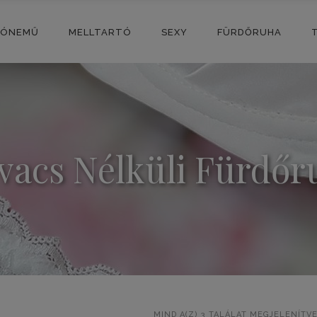
SÓNEMŰ
MELLTARTÓ
SEXY
FÜRDŐRUHA
ivacs Nélküli Fürdőr
MIND A(Z) 3 TALÁLAT MEGJELENÍTV