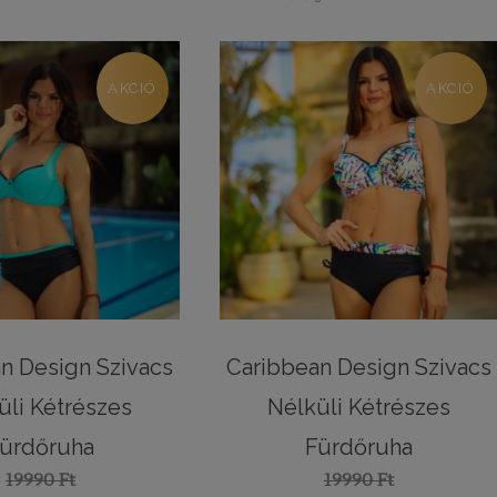
AKCIÓ
AKCIÓ
n Design Szivacs
Caribbean Design Szivacs
üli Kétrészes
Nélküli Kétrészes
ürdőruha
Fürdőruha
19990
Ft
19990
Ft