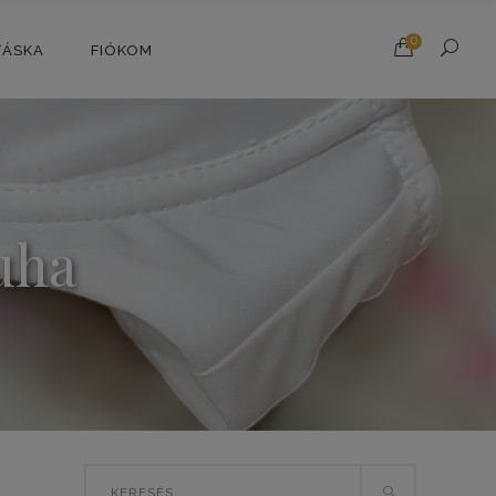
0
TÁSKA
FIÓKOM
uha
Search
SORTED
E