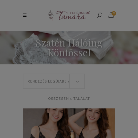
0
Szatén Hálóing
Köntössel
RENDEZÉS LEGÚJABB ALAPJÁN
ÖSSZESEN 1 TALÁLAT