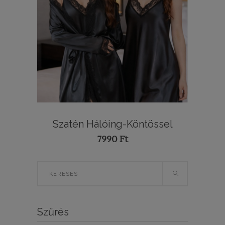
Szatén Hálóing-Köntössel
7990
Ft
Search
for:
Szűrés