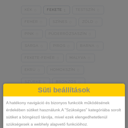
0
0
0
KÉK
FEKETE
TESTSZÍN
0
1
0
8/3XL
9/4XL
4/M
0
0
0
FEHÉR
SZÍNES
ZÖLD
0
0
0
PINK
PÚDERRÓZSASZÍN
0
0
SÁRGA
PIROS
BARNA
0
0
0
FEKETE-FEHÉR
MÁLYVA
0
0
EKRÜ
HOMOKSZÍN
0
0
SZÜRKE
BRONZOS
0
0
Süti beállítások
LILA
TÜRKIZKÉK
0
0
A hatékony navigáció és bizonyos funkciók működésének
NEON RÓZSASZÍN
0
érdekében sütiket használunk.A "Szükséges" kategóriába sorolt
sütiket a böngésző tárolja, mivel ezek elengedhetetlenül
NEON ZÖLD
BARACKVIRÁG
0
1
szükségesek a webhely alapvető funkcióihoz.