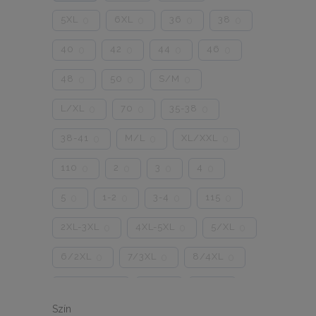
5XL
6XL
36
38
0
0
0
0
40
42
44
46
0
0
0
0
48
50
S/M
0
0
0
L/XL
70
35-38
0
0
0
38-41
M/L
XL/XXL
0
0
0
110
2
3
4
0
0
0
0
5
1-2
3-4
115
0
0
0
0
2XL-3XL
4XL-5XL
5/XL
0
0
0
6/2XL
7/3XL
8/4XL
0
0
0
ONE SIZE
1/2
3/4
0
0
0
Szín
5/L
6/XL
7/2XL