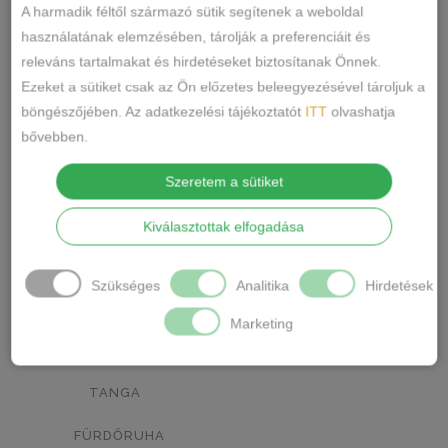
RÓZSASZÍN
MENTA ZÖLD
0
0
A harmadik féltől származó sütik segítenek a weboldal
használatának elemzésében, tárolják a preferenciáit és
NARANCSSÁRGA
KÁVÉ
0
0
releváns tartalmakat és hirdetéseket biztosítanak Önnek.
Ezeket a sütiket csak az Ön előzetes beleegyezésével tároljuk a
SÖTÉTSZÜRKE
BORDÓ
0
1
böngészőjében. Az adatkezelési tájékoztatót
ITT
olvashatja
KRÉM
MÁLNA
0
0
bővebben.
Termékkategóriák
RÓZSASZÍN/MINTÁS
0
Szeretem a sütiket
BARNA/MINTÁS
0
ALSÓNEMŰ
Kiválasztottak elfogadása
ALAKFORMÁLÓ
SZÜRKE/MINTÁS
0
Szükséges
Analitika
Hirdetések
BUGYI
SÖTÉTSZÜRKE/MINTÁS
0
Marketing
FÉLTANGA
TÖRTFEHÉR/MINTÁS
0
FRANCIABUGYI
FEHÉR/MINTÁS
0
TANGA
SÖTÉTKÉK/MINTÁS
0
FÜRDŐRUHA