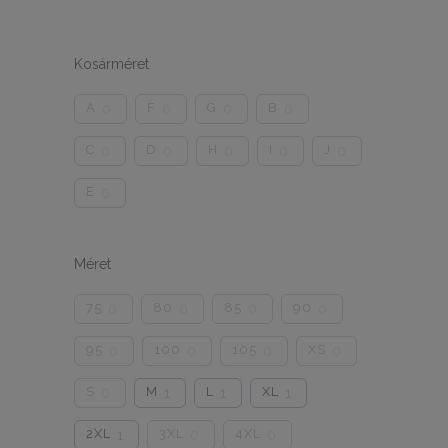
Kosárméret
A
F
G
B
0
0
0
0
C
D
H
I
J
0
0
0
0
0
E
0
Méret
75
80
85
90
0
0
0
0
95
100
105
XS
0
0
0
0
S
M
L
XL
0
1
1
1
2XL
3XL
4XL
1
0
0