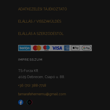
MEGGYPIROS
GRAFIT
0
0
ADATKEZELÉSI TÁJÉKOZTATÓ
VILÁGOSSZÜRKE
PÖTTYÖS
0
0
ELÁLLÁS / VISSZAKÜLDÉS
KRÉM/MASNIS
0
ELÁLLÁS A SZERZŐDÉSTŐL
HALVÁNYZÖLD
PADLIZSÁN
0
0
PISZTÁCIA
CORAL
0
0
HALVÁNY RÓZSASZÍN
KHAKI
0
0
IMPRESSZUM
SÖTÉTMÁLYVA
0
TS-Forza Kft
4029 Debrecen, Csapó u. 88.
FEKETE-ARANY
0
+36 (70) 388-7718
tamarafehernemu@gmail.com