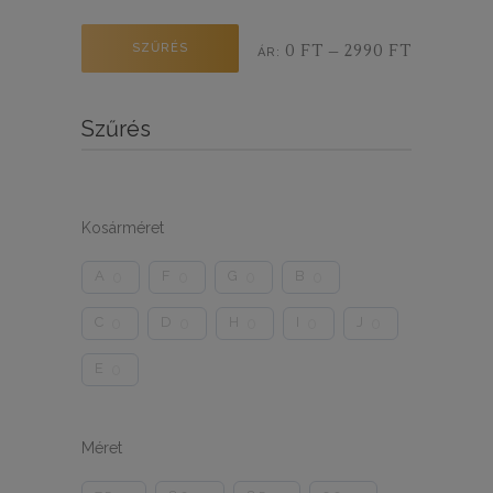
Min
Max
SZŰRÉS
0 FT
2990 FT
ÁR:
—
ár
ár
Szűrés
Kosárméret
A
F
G
B
0
0
0
0
C
D
H
I
J
0
0
0
0
0
E
0
Méret