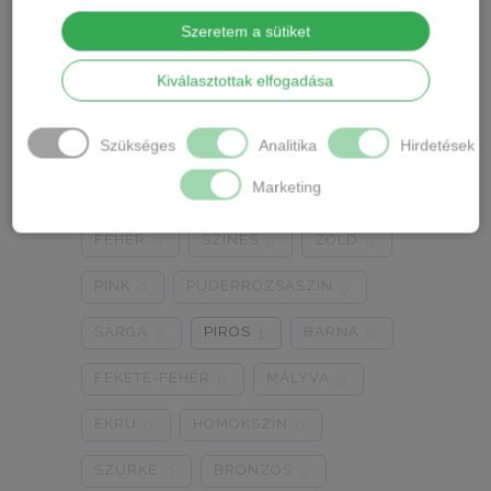
2XL-3XL
4XL-5XL
5/XL
0
0
0
Szeretem a sütiket
6/2XL
7/3XL
8/4XL
0
0
0
Kiválasztottak elfogadása
ONE SIZE
1/2
3/4
0
0
0
Szín
Szükséges
Analitika
Hirdetések
5/L
6/XL
7/2XL
0
0
0
Marketing
KÉK
FEKETE
TESTSZÍN
0
1
0
8/3XL
9/4XL
4/M
0
0
0
FEHÉR
SZÍNES
ZÖLD
0
0
0
PINK
PÚDERRÓZSASZÍN
0
0
SÁRGA
PIROS
BARNA
0
1
0
FEKETE-FEHÉR
MÁLYVA
0
0
EKRÜ
HOMOKSZÍN
0
0
SZÜRKE
BRONZOS
0
0