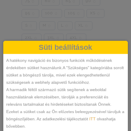
75
80
85
90
0
0
0
0
95
100
105
XS
0
0
0
0
S
M
L
XL
0
0
0
0
2XL
3XL
4XL
0
0
0
Süti beállítások
5XL
6XL
36
38
0
0
0
0
A hatékony navigáció és bizonyos funkciók működésének
40
42
44
46
0
0
0
0
érdekében sütiket használunk.A "Szükséges" kategóriába sorolt
48
50
S/M
0
0
0
sütiket a böngésző tárolja, mivel ezek elengedhetetlenül
szükségesek a webhely alapvető funkcióihoz.
L/XL
70
35-38
0
0
0
A harmadik féltől származó sütik segítenek a weboldal
használatának elemzésében, tárolják a preferenciáit és
38-41
M/L
XL/XXL
0
0
0
releváns tartalmakat és hirdetéseket biztosítanak Önnek.
110
2
3
4
Ezeket a sütiket csak az Ön előzetes beleegyezésével tároljuk a
0
0
0
0
böngészőjében. Az adatkezelési tájékoztatót
ITT
olvashatja
5
1-2
3-4
115
0
0
0
0
bővebben.