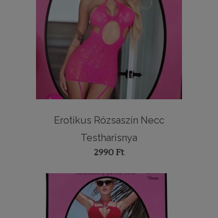
Erotikus Rózsaszín Necc
Testharisnya
2990
Ft