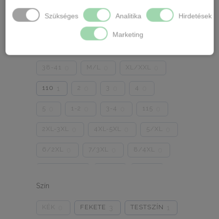
40
42
44
46
0
0
0
0
Szükséges
Analitika
Hirdetések
48
50
S/M
0
0
0
Marketing
L/XL
70
35-38
0
3
0
38-41
M/L
XL/XXL
0
0
0
110
2
3
4
1
0
0
0
5
1-2
3-4
115
0
0
0
0
2XL-3XL
4XL-5XL
5/XL
0
0
0
6/2XL
7/3XL
8/4XL
0
0
0
ONE SIZE
1/2
3/4
0
0
0
Szín
5/L
6/XL
7/2XL
0
0
0
KÉK
FEKETE
TESTSZÍN
0
3
1
8/3XL
9/4XL
4/M
0
0
0