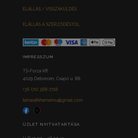
VILÁGOSSZÜRKE
PÖTTYÖS
0
0
ELÁLLÁS / VISSZAKÜLDÉS
KRÉM/MASNIS
0
ELÁLLÁS A SZERZŐDÉSTŐL
HALVÁNYZÖLD
PADLIZSÁN
0
0
PISZTÁCIA
CORAL
0
0
HALVÁNY RÓZSASZÍN
KHAKI
0
0
IMPRESSZUM
SÖTÉTMÁLYVA
0
TS-Forza Kft
4029 Debrecen, Csapó u. 88.
FEKETE-ARANY
0
+36 (70) 388-7718
tamarafehernemu@gmail.com
ÜZLET NYITVATARTÁSA