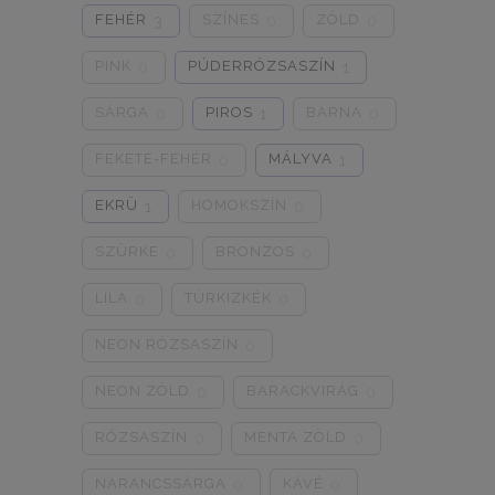
FEHÉR
SZÍNES
ZÖLD
3
0
0
PINK
PÚDERRÓZSASZÍN
0
1
SÁRGA
PIROS
BARNA
0
1
0
FEKETE-FEHÉR
MÁLYVA
0
1
EKRÜ
HOMOKSZÍN
1
0
SZÜRKE
BRONZOS
0
0
LILA
TÜRKIZKÉK
0
0
NEON RÓZSASZÍN
0
NEON ZÖLD
BARACKVIRÁG
0
0
RÓZSASZÍN
MENTA ZÖLD
0
0
NARANCSSÁRGA
KÁVÉ
0
0