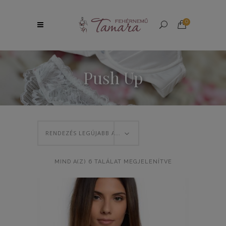
0
Push Up
RENDEZÉS LEGÚJABB ALAPJÁN
SORTED
MIND A(Z) 6 TALÁLAT MEGJELENÍTVE
BY
LATEST