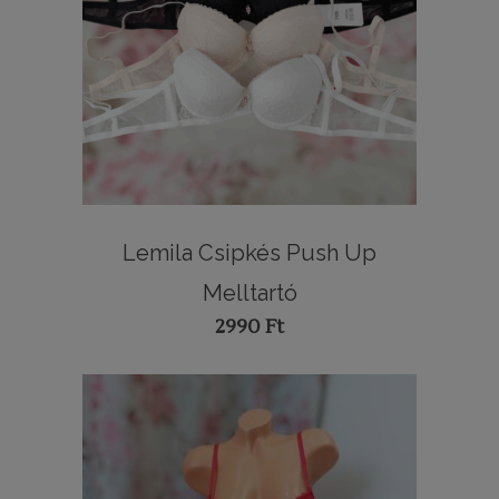
Lemila Csipkés Push Up
Melltartó
2990
Ft