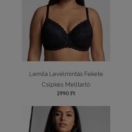
Lemila Levélmintás Fekete
Csipkés Melltartó
2990
Ft