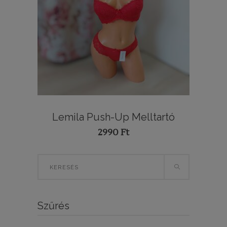
Lemila Push-Up Melltartó
2990
Ft
Search
for:
Szűrés