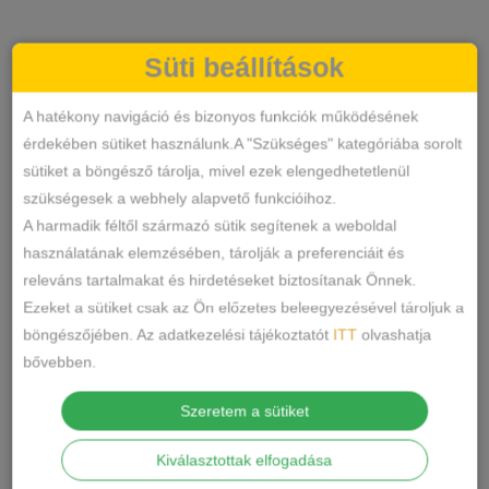
Kosárméret
Süti beállítások
A
F
G
B
C
2
1
0
3
2
A hatékony navigáció és bizonyos funkciók működésének
érdekében sütiket használunk.A "Szükséges" kategóriába sorolt
D
H
I
J
E
0
0
0
0
1
sütiket a böngésző tárolja, mivel ezek elengedhetetlenül
szükségesek a webhely alapvető funkcióihoz.
Méret
A harmadik féltől származó sütik segítenek a weboldal
használatának elemzésében, tárolják a preferenciáit és
75
80
85
90
3
3
3
3
releváns tartalmakat és hirdetéseket biztosítanak Önnek.
Ezeket a sütiket csak az Ön előzetes beleegyezésével tároljuk a
95
100
105
XS
3
2
2
0
böngészőjében. Az adatkezelési tájékoztatót
ITT
olvashatja
bővebben.
S
M
L
XL
0
0
0
0
2XL
3XL
4XL
Szeretem a sütiket
0
0
0
5XL
6XL
36
38
0
0
0
0
Kiválasztottak elfogadása