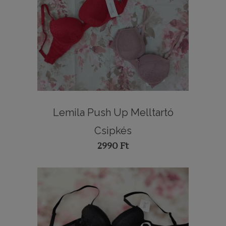
Lemila Push Up Melltartó
Csipkés
2990
Ft