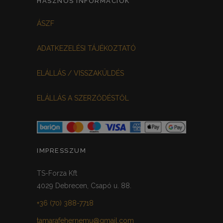
HASZNOS INFORMÁCIÓK
FEHÉR-VIRÁGOS
KOCKÁS
0
0
ÁSZF
FEKETE-BORDÓ
0
ADATKEZELÉSI TÁJÉKOZTATÓ
MEGGYPIROS
GRAFIT
0
0
ELÁLLÁS / VISSZAKÜLDÉS
VILÁGOSSZÜRKE
PÖTTYÖS
0
0
ELÁLLÁS A SZERZŐDÉSTŐL
KRÉM/MASNIS
0
HALVÁNYZÖLD
PADLIZSÁN
0
0
PISZTÁCIA
CORAL
0
0
IMPRESSZUM
HALVÁNY RÓZSASZÍN
KHAKI
0
0
TS-Forza Kft
4029 Debrecen, Csapó u. 88.
SÖTÉTMÁLYVA
0
+36 (70) 388-7718
FEKETE-ARANY
0
tamarafehernemu@gmail.com