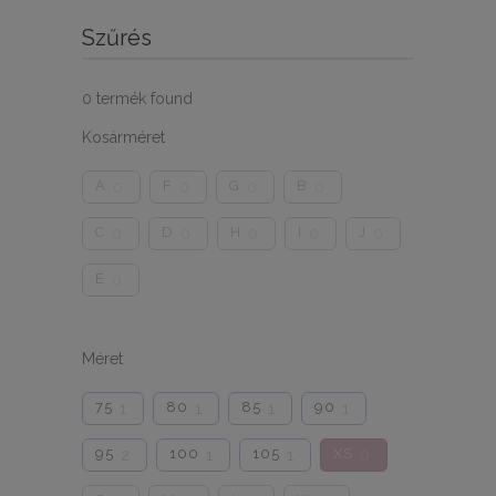
Szűrés
0
termék found
Kosárméret
A
F
G
B
0
0
0
0
C
D
H
I
J
0
0
0
0
0
E
0
Méret
75
80
85
90
1
1
1
1
95
100
105
XS
2
1
1
0