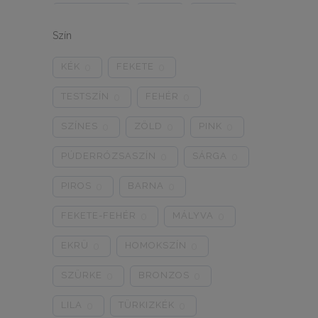
ONE SIZE
1/2
3/4
0
0
0
Szín
5/L
6/XL
7/2XL
0
0
0
KÉK
FEKETE
0
0
8/3XL
9/4XL
4/M
0
0
0
TESTSZÍN
FEHÉR
0
0
SZÍNES
ZÖLD
PINK
0
0
0
PÚDERRÓZSASZÍN
SÁRGA
0
0
PIROS
BARNA
0
0
FEKETE-FEHÉR
MÁLYVA
0
0
EKRÜ
HOMOKSZÍN
0
0
SZÜRKE
BRONZOS
0
0
LILA
TÜRKIZKÉK
0
0