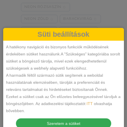
NEON RÓZSASZÍN
0
NEON ZÖLD
BARACKVIRÁG
0
0
RÓZSASZÍN
MENTA ZÖLD
0
0
Süti beállítások
NARANCSSÁRGA
KÁVÉ
0
0
A hatékony navigáció és bizonyos funkciók működésének
érdekében sütiket használunk.A "Szükséges" kategóriába sorolt
SÖTÉTSZÜRKE
BORDÓ
0
0
sütiket a böngésző tárolja, mivel ezek elengedhetetlenül
Termékkategóriák
KRÉM
MÁLNA
0
0
szükségesek a webhely alapvető funkcióihoz.
A harmadik féltől származó sütik segítenek a weboldal
RÓZSASZÍN/MINTÁS
0
ALSÓNEMŰ
használatának elemzésében, tárolják a preferenciáit és
releváns tartalmakat és hirdetéseket biztosítanak Önnek.
ALAKFORMÁLÓ
BARNA/MINTÁS
0
Ezeket a sütiket csak az Ön előzetes beleegyezésével tároljuk a
BUGYI
SZÜRKE/MINTÁS
0
böngészőjében. Az adatkezelési tájékoztatót
ITT
olvashatja
FÉLTANGA
bővebben.
SÖTÉTSZÜRKE/MINTÁS
0
FRANCIABUGYI
Szeretem a sütiket
TÖRTFEHÉR/MINTÁS
0