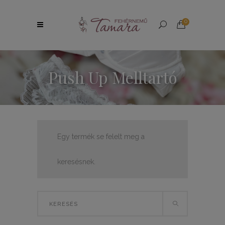
0
Push Up Melltartó
Egy termék se felelt meg a
keresésnek.
Search
for: