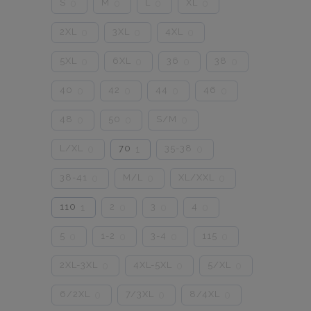
S
M
L
XL
0
0
0
0
2XL
3XL
4XL
0
0
0
5XL
6XL
36
38
0
0
0
0
40
42
44
46
0
0
0
0
48
50
S/M
0
0
0
L/XL
70
35-38
0
1
0
38-41
M/L
XL/XXL
0
0
0
110
2
3
4
1
0
0
0
5
1-2
3-4
115
0
0
0
0
2XL-3XL
4XL-5XL
5/XL
0
0
0
6/2XL
7/3XL
8/4XL
0
0
0