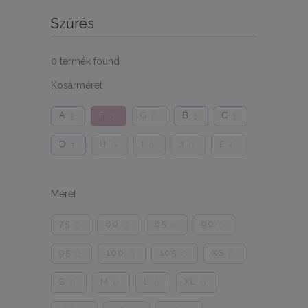
Szűrés
0
termék found
Kosárméret
A
F
G
B
C
1
0
0
1
1
D
H
I
J
E
1
0
0
0
0
Méret
75
80
85
90
0
0
0
0
95
100
105
XS
0
0
0
0
S
M
L
XL
0
0
0
0