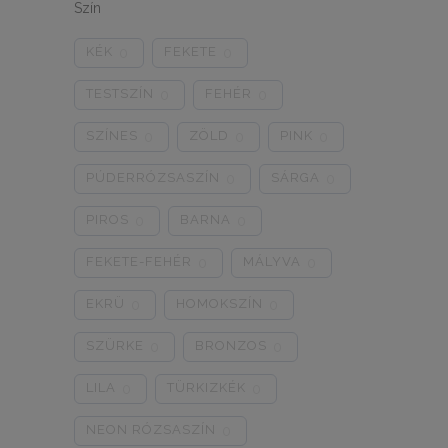
Szín
5/L
6/XL
7/2XL
0
0
0
KÉK
FEKETE
0
0
8/3XL
9/4XL
4/M
0
0
0
TESTSZÍN
FEHÉR
0
0
SZÍNES
ZÖLD
PINK
0
0
0
PÚDERRÓZSASZÍN
SÁRGA
0
0
PIROS
BARNA
0
0
FEKETE-FEHÉR
MÁLYVA
0
0
EKRÜ
HOMOKSZÍN
0
0
SZÜRKE
BRONZOS
0
0
LILA
TÜRKIZKÉK
0
0
NEON RÓZSASZÍN
0