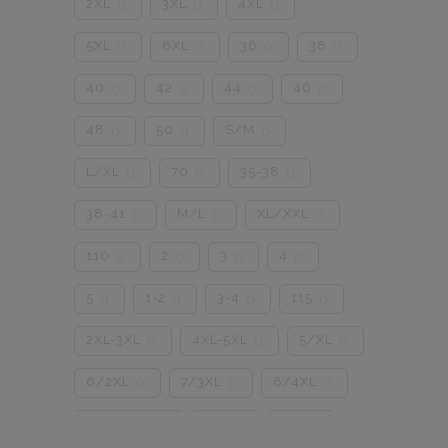
2XL
3XL
4XL
0
0
0
5XL
6XL
36
38
0
0
0
0
40
42
44
46
0
0
0
0
48
50
S/M
0
0
0
L/XL
70
35-38
0
0
0
38-41
M/L
XL/XXL
0
0
0
110
2
3
4
0
0
0
0
5
1-2
3-4
115
0
0
0
0
2XL-3XL
4XL-5XL
5/XL
0
0
0
6/2XL
7/3XL
8/4XL
0
0
0
ONE SIZE
1/2
3/4
0
0
0