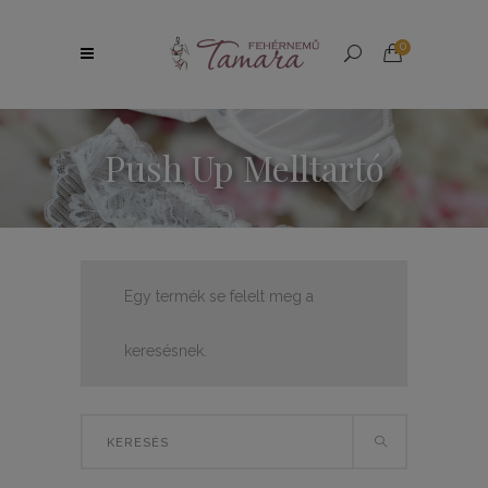
0
Push Up Melltartó
Egy termék se felelt meg a
keresésnek.
Search
for: