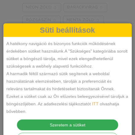
NEON ZÖLD
BARACKVIRÁG
0
0
RÓZSASZÍN
MENTA ZÖLD
0
0
Süti beállítások
NARANCSSÁRGA
KÁVÉ
0
0
A hatékony navigáció és bizonyos funkciók működésének
SÖTÉTSZÜRKE
BORDÓ
0
0
érdekében sütiket használunk.A "Szükséges" kategóriába sorolt
Termékkategóriák
KRÉM
MÁLNA
0
0
sütiket a böngésző tárolja, mivel ezek elengedhetetlenül
szükségesek a webhely alapvető funkcióihoz.
RÓZSASZÍN/MINTÁS
0
ALSÓNEMŰ
A harmadik féltől származó sütik segítenek a weboldal
használatának elemzésében, tárolják a preferenciáit és
ALAKFORMÁLÓ
BARNA/MINTÁS
0
releváns tartalmakat és hirdetéseket biztosítanak Önnek.
BUGYI
SZÜRKE/MINTÁS
0
Ezeket a sütiket csak az Ön előzetes beleegyezésével tároljuk a
FÉLTANGA
böngészőjében. Az adatkezelési tájékoztatót
ITT
olvashatja
SÖTÉTSZÜRKE/MINTÁS
0
bővebben.
FRANCIABUGYI
TÖRTFEHÉR/MINTÁS
0
TANGA
Szeretem a sütiket
FEHÉR/MINTÁS
0