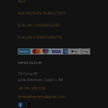
ÁSZF
FEKETE-BORDÓ
0
ADATKEZELÉSI TÁJÉKOZTATÓ
MEGGYPIROS
GRAFIT
0
0
ELÁLLÁS / VISSZAKÜLDÉS
VILÁGOSSZÜRKE
PÖTTYÖS
0
0
ELÁLLÁS A SZERZŐDÉSTŐL
KRÉM/MASNIS
0
HALVÁNYZÖLD
PADLIZSÁN
0
0
PISZTÁCIA
CORAL
0
0
IMPRESSZUM
HALVÁNY RÓZSASZÍN
KHAKI
0
0
TS-Forza Kft
4029 Debrecen, Csapó u. 88.
SÖTÉTMÁLYVA
0
+36 (70) 388-7718
FEKETE-ARANY
0
tamarafehernemu@gmail.com