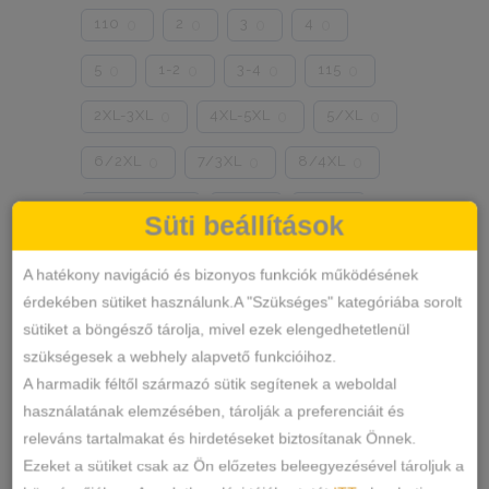
110
2
3
4
0
0
0
0
5
1-2
3-4
115
0
0
0
0
2XL-3XL
4XL-5XL
5/XL
0
0
0
6/2XL
7/3XL
8/4XL
0
0
0
ONE SIZE
1/2
3/4
0
0
0
Süti beállítások
Szín
5/L
6/XL
7/2XL
0
0
0
A hatékony navigáció és bizonyos funkciók működésének
KÉK
FEKETE
0
0
8/3XL
9/4XL
4/M
0
0
0
érdekében sütiket használunk.A "Szükséges" kategóriába sorolt
sütiket a böngésző tárolja, mivel ezek elengedhetetlenül
TESTSZÍN
FEHÉR
0
0
szükségesek a webhely alapvető funkcióihoz.
SZÍNES
ZÖLD
PINK
0
0
0
A harmadik féltől származó sütik segítenek a weboldal
használatának elemzésében, tárolják a preferenciáit és
PÚDERRÓZSASZÍN
SÁRGA
0
0
releváns tartalmakat és hirdetéseket biztosítanak Önnek.
Ezeket a sütiket csak az Ön előzetes beleegyezésével tároljuk a
PIROS
BARNA
0
0