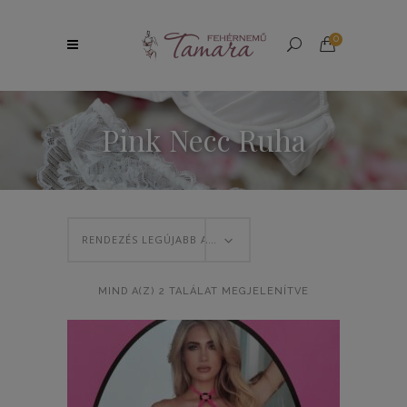
0
Pink Necc Ruha
RENDEZÉS LEGÚJABB ALAPJÁN
SORTED
MIND A(Z) 2 TALÁLAT MEGJELENÍTVE
BY
LATEST