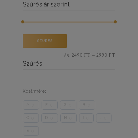
Szűrés ár szerint
Min
Max
SZŰRÉS
ár
ár
2490 FT
2990 FT
ÁR:
—
Szűrés
Kosárméret
A
F
G
B
0
0
0
0
C
D
H
I
J
0
0
0
0
0
E
0