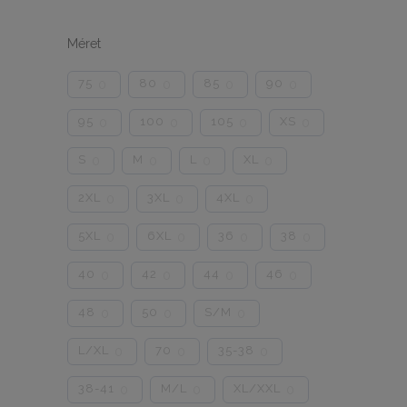
Méret
75
80
85
90
0
0
0
0
95
100
105
XS
0
0
0
0
S
M
L
XL
0
0
0
0
2XL
3XL
4XL
0
0
0
5XL
6XL
36
38
0
0
0
0
40
42
44
46
0
0
0
0
48
50
S/M
0
0
0
L/XL
70
35-38
0
0
0
38-41
M/L
XL/XXL
0
0
0