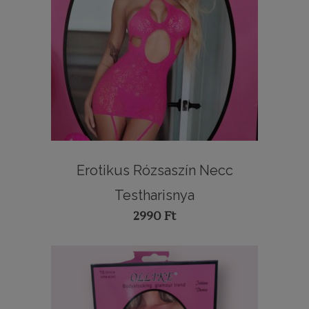
Erotikus Rózsaszín Necc
Testharisnya
2990
Ft