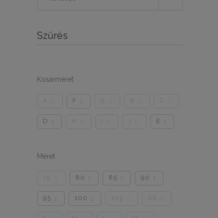
for:
Szűrés
Kosárméret
A
F
G
B
C
0
1
0
0
0
D
H
I
J
E
1
0
0
0
1
Méret
75
80
85
90
0
1
1
1
95
100
105
XS
1
1
0
0