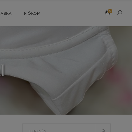
0
TÁSKA
FIÓKOM
l
Search
T