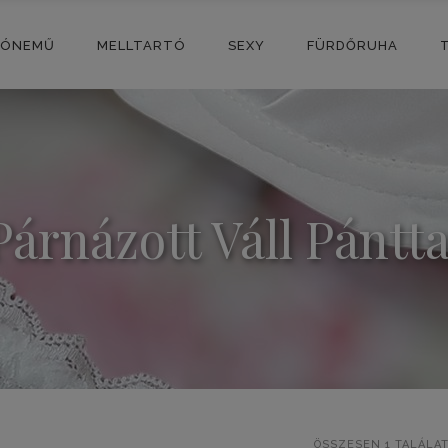
SÓNEMŰ
MELLTARTÓ
SEXY
FÜRDŐRUHA
Párnázott Váll Pántta
ÖSSZESEN 1 TALÁLA