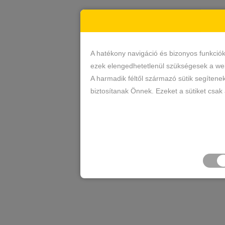
A hatékony navigáció és bizonyos funkció
ezek elengedhetetlenül szükségesek a web
A harmadik féltől származó sütik segítene
biztosítanak Önnek. Ezeket a sütiket csak