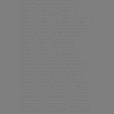
S
M
L
XL
0
0
0
0
2XL
3XL
4XL
0
0
0
5XL
6XL
36
38
0
0
0
0
40
42
44
46
0
0
0
0
48
50
S/M
0
0
0
L/XL
70
35-38
0
0
0
38-41
M/L
XL/XXL
0
0
0
110
2
3
4
0
0
0
0
5
1-2
3-4
115
0
0
0
0
2XL-3XL
4XL-5XL
5/XL
0
0
0
6/2XL
7/3XL
8/4XL
0
0
0