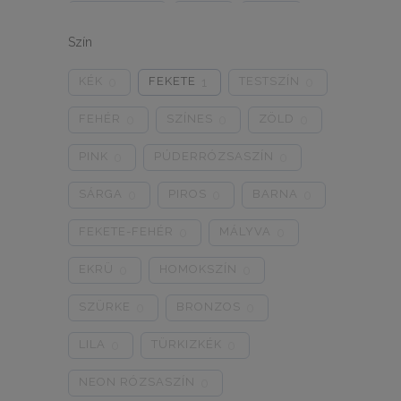
ONE SIZE
1/2
3/4
0
0
0
Szín
5/L
6/XL
7/2XL
0
0
0
KÉK
FEKETE
TESTSZÍN
0
1
0
8/3XL
9/4XL
4/M
0
0
0
FEHÉR
SZÍNES
ZÖLD
0
0
0
PINK
PÚDERRÓZSASZÍN
0
0
SÁRGA
PIROS
BARNA
0
0
0
FEKETE-FEHÉR
MÁLYVA
0
0
EKRÜ
HOMOKSZÍN
0
0
SZÜRKE
BRONZOS
0
0
LILA
TÜRKIZKÉK
0
0
NEON RÓZSASZÍN
0