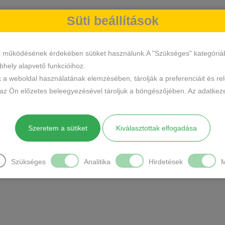
Süti beállítások
k működésének érdekében sütiket használunk.A "Szükséges" kategóriába 
hely alapvető funkcióihoz.
k a weboldal használatának elemzésében, tárolják a preferenciáit és re
 az Ön előzetes beleegyezésével tároljuk a böngészőjében. Az adatkeze
Szeretem a sütiket
Kiválasztottak elfogadása
Szükséges
Analitika
Hirdetések
M