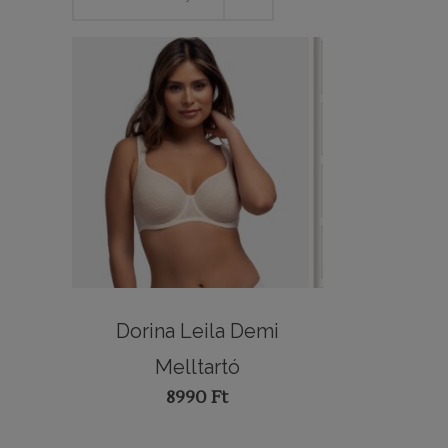
Dorina Leila Demi
Melltartó
8990
Ft