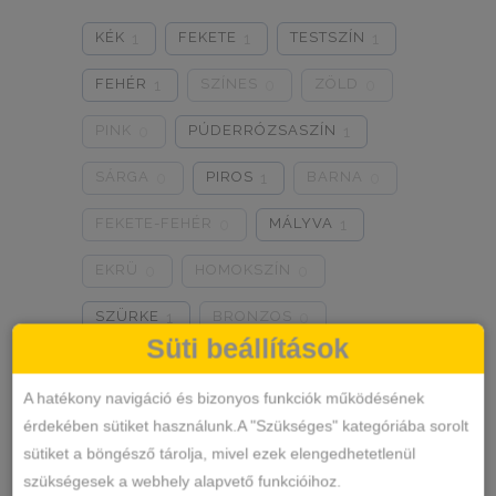
0
0
0
KÉK
FEKETE
TESTSZÍN
1
1
1
8/3XL
9/4XL
4/M
0
0
0
FEHÉR
SZÍNES
ZÖLD
1
0
0
PINK
PÚDERRÓZSASZÍN
0
1
SÁRGA
PIROS
BARNA
0
1
0
FEKETE-FEHÉR
MÁLYVA
0
1
EKRÜ
HOMOKSZÍN
0
0
SZÜRKE
BRONZOS
1
0
Süti beállítások
LILA
TÜRKIZKÉK
0
1
A hatékony navigáció és bizonyos funkciók működésének
NEON RÓZSASZÍN
0
érdekében sütiket használunk.A "Szükséges" kategóriába sorolt
sütiket a böngésző tárolja, mivel ezek elengedhetetlenül
NEON ZÖLD
BARACKVIRÁG
0
0
szükségesek a webhely alapvető funkcióihoz.