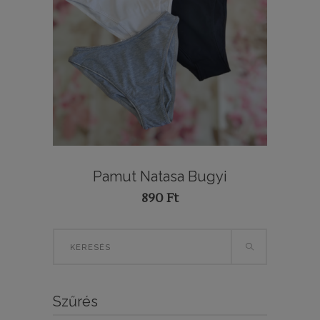
Pamut Natasa Bugyi
890
Ft
Search
for:
Szűrés