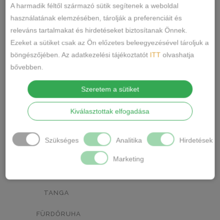
RÓZSASZÍN
MENTA ZÖLD
0
0
A harmadik féltől származó sütik segítenek a weboldal
használatának elemzésében, tárolják a preferenciáit és
NARANCSSÁRGA
KÁVÉ
0
0
releváns tartalmakat és hirdetéseket biztosítanak Önnek.
Ezeket a sütiket csak az Ön előzetes beleegyezésével tároljuk a
SÖTÉTSZÜRKE
BORDÓ
0
0
böngészőjében. Az adatkezelési tájékoztatót
ITT
olvashatja
KRÉM
MÁLNA
0
0
bővebben.
Termékkategóriák
RÓZSASZÍN/MINTÁS
0
Szeretem a sütiket
BARNA/MINTÁS
0
ALSÓNEMŰ
Kiválasztottak elfogadása
ALAKFORMÁLÓ
SZÜRKE/MINTÁS
0
Szükséges
Analitika
Hirdetések
BUGYI
SÖTÉTSZÜRKE/MINTÁS
0
Marketing
FÉLTANGA
TÖRTFEHÉR/MINTÁS
0
FRANCIABUGYI
FEHÉR/MINTÁS
0
TANGA
SÖTÉTKÉK/MINTÁS
0
FÜRDŐRUHA