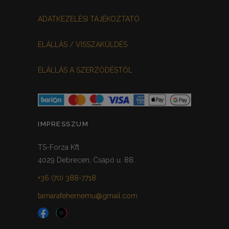
MEGGYPIROS
GRAFIT
0
0
ADATKEZELÉSI TÁJÉKOZTATÓ
VILÁGOSSZÜRKE
PÖTTYÖS
0
0
ELÁLLÁS / VISSZAKÜLDÉS
KRÉM/MASNIS
0
ELÁLLÁS A SZERZŐDÉSTŐL
HALVÁNYZÖLD
PADLIZSÁN
0
0
PISZTÁCIA
CORAL
0
0
HALVÁNY RÓZSASZÍN
KHAKI
0
0
IMPRESSZUM
SÖTÉTMÁLYVA
0
TS-Forza Kft
4029 Debrecen, Csapó u. 88.
FEKETE-ARANY
0
+36 (70) 388-7718
tamarafehernemu@gmail.com