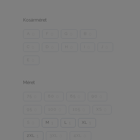
Kosárméret
A
F
G
B
0
0
0
0
C
D
H
I
J
0
0
0
0
0
E
0
Méret
75
80
85
90
0
0
0
0
95
100
105
XS
0
0
0
0
S
M
L
XL
0
1
1
1
2XL
3XL
4XL
1
0
0