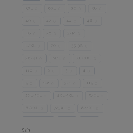
5XL
6XL
36
38
0
0
0
0
40
42
44
46
0
0
0
0
48
50
S/M
0
0
0
L/XL
70
35-38
0
0
0
38-41
M/L
XL/XXL
0
0
0
110
2
3
4
0
0
0
0
5
1-2
3-4
115
0
0
0
0
2XL-3XL
4XL-5XL
5/XL
0
0
0
6/2XL
7/3XL
8/4XL
0
0
0
ONE SIZE
1/2
3/4
0
0
0
Szín
5/L
6/XL
7/2XL