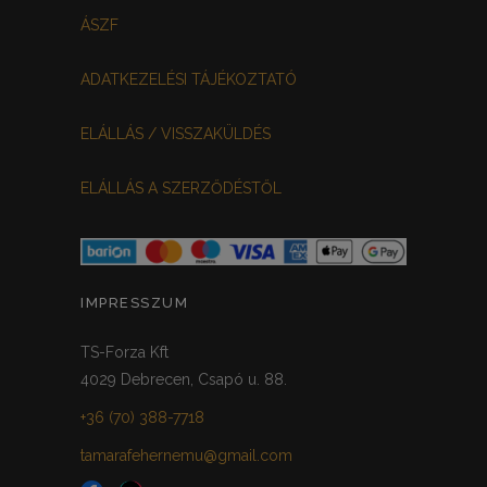
FEHÉR-VIRÁGOS
KOCKÁS
0
0
ÁSZF
FEKETE-BORDÓ
0
ADATKEZELÉSI TÁJÉKOZTATÓ
MEGGYPIROS
GRAFIT
0
0
ELÁLLÁS / VISSZAKÜLDÉS
VILÁGOSSZÜRKE
PÖTTYÖS
0
0
ELÁLLÁS A SZERZŐDÉSTŐL
KRÉM/MASNIS
0
HALVÁNYZÖLD
PADLIZSÁN
0
0
PISZTÁCIA
CORAL
0
0
IMPRESSZUM
HALVÁNY RÓZSASZÍN
KHAKI
0
0
TS-Forza Kft
4029 Debrecen, Csapó u. 88.
SÖTÉTMÁLYVA
0
+36 (70) 388-7718
FEKETE-ARANY
0
tamarafehernemu@gmail.com