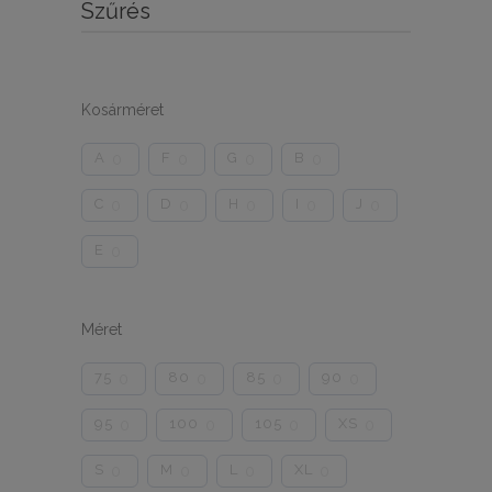
Szűrés
Kosárméret
A
F
G
B
0
0
0
0
C
D
H
I
J
0
0
0
0
0
E
0
Méret
75
80
85
90
0
0
0
0
95
100
105
XS
0
0
0
0
S
M
L
XL
0
0
0
0