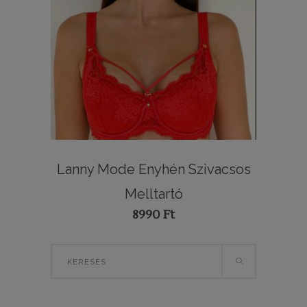
Lanny Mode Enyhén Szivacsos
Melltartó
8990
Ft
Search
for: