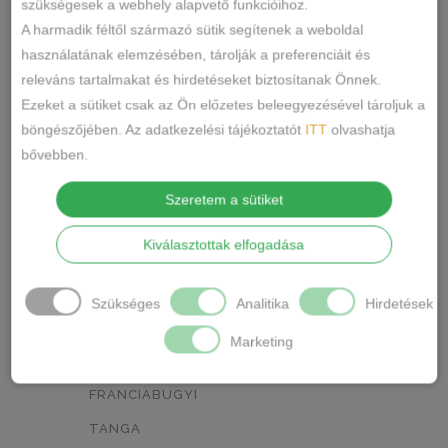
0
szükségesek a webhely alapvető funkcióihoz.
A harmadik féltől származó sütik segítenek a weboldal
NEON ZÖLD
BARACKVIRÁG
0
0
használatának elemzésében, tárolják a preferenciáit és
releváns tartalmakat és hirdetéseket biztosítanak Önnek.
RÓZSASZÍN
MENTA ZÖLD
0
0
Ezeket a sütiket csak az Ön előzetes beleegyezésével tároljuk a
NARANCSSÁRGA
KÁVÉ
0
0
böngészőjében. Az adatkezelési tájékoztatót
ITT
olvashatja
bővebben.
SÖTÉTSZÜRKE
BORDÓ
0
0
Szeretem a sütiket
Termékkategóriák
KRÉM
MÁLNA
0
0
Kiválasztottak elfogadása
RÓZSASZÍN/MINTÁS
0
ALSÓNEMŰ
ALAKFORMÁLÓ
BARNA/MINTÁS
0
Szükséges
Analitika
Hirdetések
BUGYI
SZÜRKE/MINTÁS
0
Marketing
FÉLTANGA
SÖTÉTSZÜRKE/MINTÁS
0
FRANCIABUGYI
TÖRTFEHÉR/MINTÁS
0
TANGA