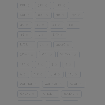
2XL
3XL
4XL
0
0
0
5XL
6XL
36
38
0
0
0
0
40
42
44
46
0
0
0
0
48
50
S/M
0
0
0
L/XL
70
35-38
0
0
0
38-41
M/L
XL/XXL
0
0
0
110
2
3
4
0
0
0
0
5
1-2
3-4
115
0
0
0
0
2XL-3XL
4XL-5XL
5/XL
0
0
0
6/2XL
7/3XL
8/4XL
0
0
0
ONE SIZE
1/2
3/4
0
0
0