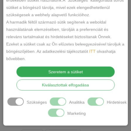
érdekében sütiket használunk.A "Szükséges" kategóriába sorolt
2XL-3XL
4XL-5XL
5/XL
0
0
0
sütiket a böngésző tárolja, mivel ezek elengedhetetlenül
6/2XL
7/3XL
8/4XL
0
0
0
szükségesek a webhely alapvető funkcióihoz.
A harmadik féltől származó sütik segítenek a weboldal
ONE SIZE
1/2
3/4
0
0
0
használatának elemzésében, tárolják a preferenciáit és
Szín
releváns tartalmakat és hirdetéseket biztosítanak Önnek.
5/L
6/XL
7/2XL
0
0
0
Ezeket a sütiket csak az Ön előzetes beleegyezésével tároljuk a
KÉK
FEKETE
TESTSZÍN
0
2
2
8/3XL
9/4XL
4/M
0
0
0
böngészőjében. Az adatkezelési tájékoztatót
ITT
olvashatja
bővebben.
FEHÉR
SZÍNES
ZÖLD
2
0
0
Szeretem a sütiket
PINK
PÚDERRÓZSASZÍN
0
0
SÁRGA
PIROS
BARNA
0
1
0
Kiválasztottak elfogadása
FEKETE-FEHÉR
MÁLYVA
0
1
Szükséges
Analitika
Hirdetések
EKRÜ
HOMOKSZÍN
0
0
Marketing
SZÜRKE
BRONZOS
0
0