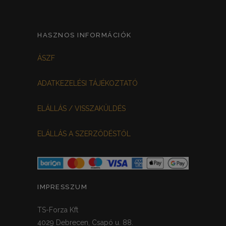
FEKETE VIRÁGOS
0
FEHÉR-VIRÁGOS
KOCKÁS
0
0
HASZNOS INFORMÁCIÓK
FEKETE-BORDÓ
0
ÁSZF
MEGGYPIROS
GRAFIT
0
0
ADATKEZELÉSI TÁJÉKOZTATÓ
VILÁGOSSZÜRKE
PÖTTYÖS
0
0
ELÁLLÁS / VISSZAKÜLDÉS
KRÉM/MASNIS
0
ELÁLLÁS A SZERZŐDÉSTŐL
HALVÁNYZÖLD
PADLIZSÁN
0
0
PISZTÁCIA
CORAL
0
0
HALVÁNY RÓZSASZÍN
KHAKI
0
0
IMPRESSZUM
SÖTÉTMÁLYVA
0
TS-Forza Kft
4029 Debrecen, Csapó u. 88.
FEKETE-ARANY
0