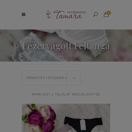
0
Lézervágott Féltanga
RENDEZÉS LEGÚJABB ALAPJÁN
SORTED
MIND A(Z) 3 TALÁLAT MEGJELENÍTVE
BY
LATEST