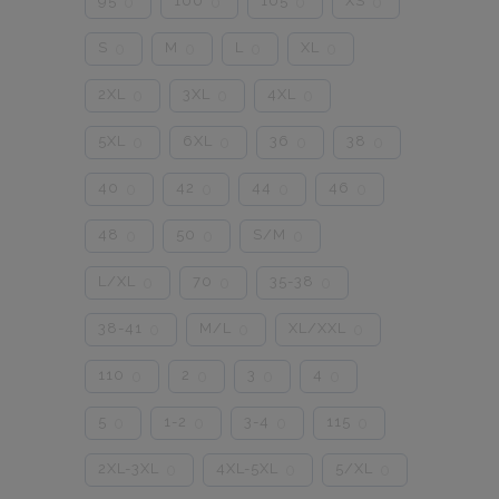
95
100
105
XS
0
0
0
0
S
M
L
XL
0
0
0
0
2XL
3XL
4XL
0
0
0
5XL
6XL
36
38
0
0
0
0
40
42
44
46
0
0
0
0
48
50
S/M
0
0
0
L/XL
70
35-38
0
0
0
38-41
M/L
XL/XXL
0
0
0
110
2
3
4
0
0
0
0
5
1-2
3-4
115
0
0
0
0
2XL-3XL
4XL-5XL
5/XL
0
0
0