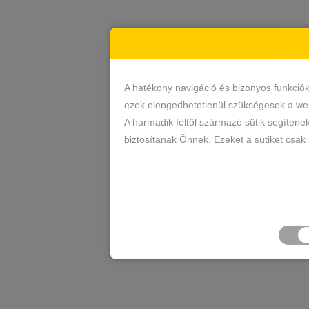
A hatékony navigáció és bizonyos funkció
ezek elengedhetetlenül szükségesek a web
A harmadik féltől származó sütik segítene
biztosítanak Önnek. Ezeket a sütiket csak