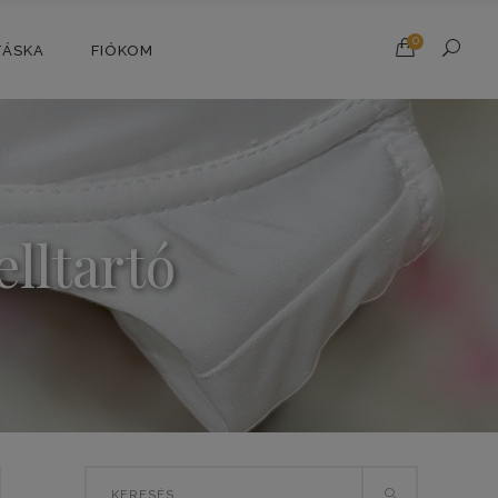
0
TÁSKA
FIÓKOM
lltartó
Search