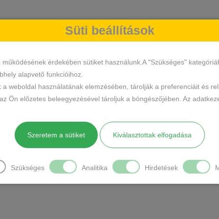
Süti beállítások
k működésének érdekében sütiket használunk.A "Szükséges" kategóriába 
hely alapvető funkcióihoz.
k a weboldal használatának elemzésében, tárolják a preferenciáit és re
 az Ön előzetes beleegyezésével tároljuk a böngészőjében. Az adatkeze
Szeretem a sütiket
Kiválasztottak elfogadása
Szükséges
Analitika
Hirdetések
M