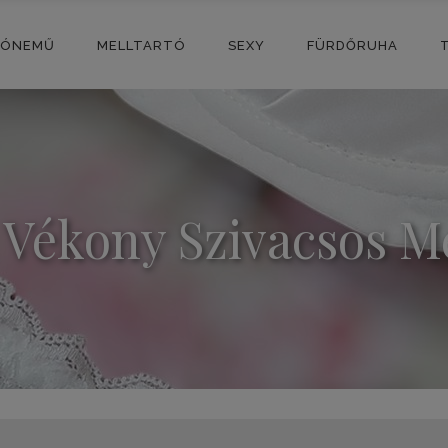
SÓNEMŰ
MELLTARTÓ
SEXY
FÜRDŐRUHA
 Vékony Szivacsos Me