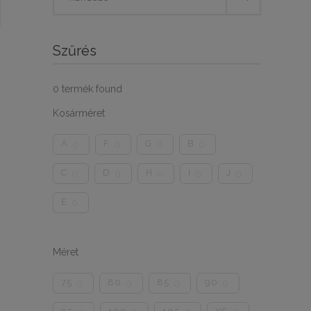
for:
Szűrés
0
termék found
Kosárméret
A
F
G
B
0
0
0
0
C
D
H
I
J
0
0
0
0
0
E
0
Méret
75
80
85
90
0
0
0
0