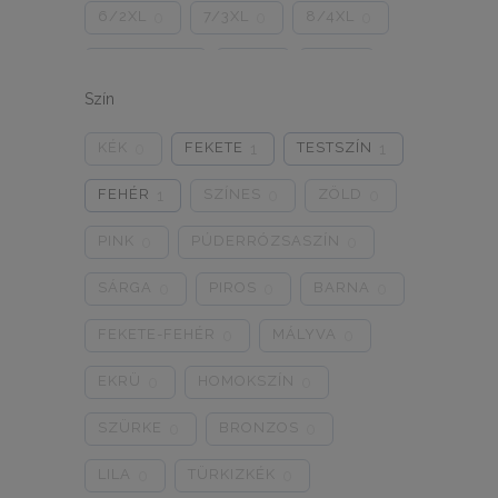
6/2XL
7/3XL
8/4XL
0
0
0
ONE SIZE
1/2
3/4
0
0
0
Szín
5/L
6/XL
7/2XL
0
0
0
KÉK
FEKETE
TESTSZÍN
0
1
1
8/3XL
9/4XL
4/M
0
0
0
FEHÉR
SZÍNES
ZÖLD
1
0
0
PINK
PÚDERRÓZSASZÍN
0
0
SÁRGA
PIROS
BARNA
0
0
0
FEKETE-FEHÉR
MÁLYVA
0
0
EKRÜ
HOMOKSZÍN
0
0
SZÜRKE
BRONZOS
0
0
LILA
TÜRKIZKÉK
0
0