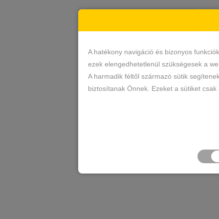
A hatékony navigáció és bizonyos funkció
ezek elengedhetetlenül szükségesek a web
A harmadik féltől származó sütik segítene
biztosítanak Önnek. Ezeket a sütiket csak