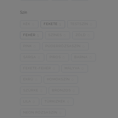
ONE SIZE
1/2
3/4
0
0
0
Szín
5/L
6/XL
7/2XL
0
0
0
KÉK
FEKETE
TESTSZÍN
0
1
0
8/3XL
9/4XL
4/M
0
0
0
FEHÉR
SZÍNES
ZÖLD
1
0
0
PINK
PÚDERRÓZSASZÍN
0
0
SÁRGA
PIROS
BARNA
0
0
0
FEKETE-FEHÉR
MÁLYVA
0
0
EKRÜ
HOMOKSZÍN
0
0
SZÜRKE
BRONZOS
0
0
LILA
TÜRKIZKÉK
0
0
NEON RÓZSASZÍN
0