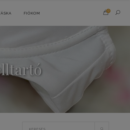
0
TÁSKA
FIÓKOM
lltartó
Search
T