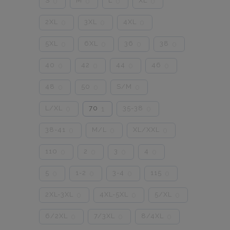
S
M
L
XL
0
0
0
0
2XL
3XL
4XL
0
0
0
5XL
6XL
36
38
0
0
0
0
40
42
44
46
0
0
0
0
48
50
S/M
0
0
0
L/XL
70
35-38
0
1
0
38-41
M/L
XL/XXL
0
0
0
110
2
3
4
0
0
0
0
5
1-2
3-4
115
0
0
0
0
2XL-3XL
4XL-5XL
5/XL
0
0
0
6/2XL
7/3XL
8/4XL
0
0
0