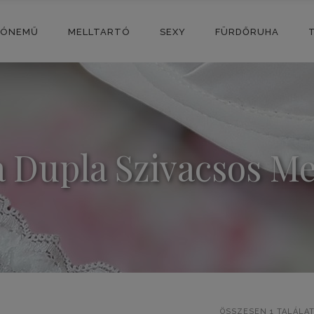
SÓNEMŰ
MELLTARTÓ
SEXY
FÜRDŐRUHA
 Dupla Szivacsos Me
ÖSSZESEN 1 TALÁLA