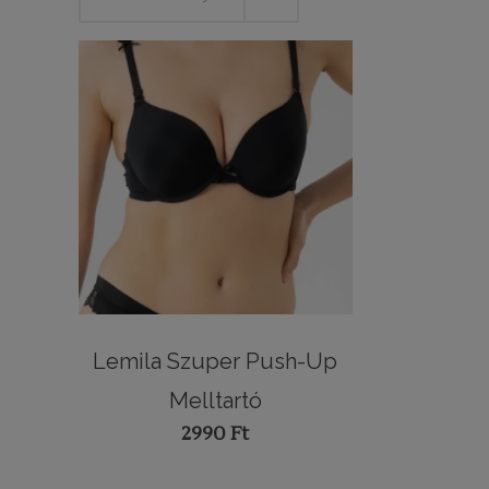
Lemila Szuper Push-Up
Melltartó
2990
Ft