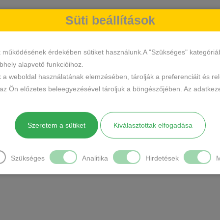
Süti beállítások
k működésének érdekében sütiket használunk.A "Szükséges" kategóriába 
hely alapvető funkcióihoz.
k a weboldal használatának elemzésében, tárolják a preferenciáit és re
 az Ön előzetes beleegyezésével tároljuk a böngészőjében. Az adatkeze
Szeretem a sütiket
Kiválasztottak elfogadása
Szükséges
Analitika
Hirdetések
M