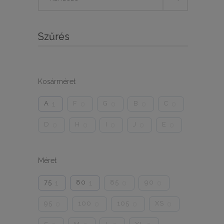
for:
Szűrés
Kosárméret
A
F
G
B
C
1
0
0
0
0
D
H
I
J
E
0
0
0
0
0
Méret
75
80
85
90
1
1
0
0
95
100
105
XS
0
0
0
0