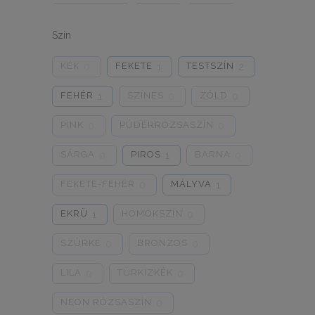
ONE SIZE
1/2
3/4
0
0
0
Szín
5/L
6/XL
7/2XL
0
0
0
KÉK
FEKETE
TESTSZÍN
0
1
2
8/3XL
9/4XL
4/M
0
0
0
FEHÉR
SZÍNES
ZÖLD
1
0
0
PINK
PÚDERRÓZSASZÍN
0
0
SÁRGA
PIROS
BARNA
0
1
0
FEKETE-FEHÉR
MÁLYVA
0
1
EKRÜ
HOMOKSZÍN
1
0
SZÜRKE
BRONZOS
0
0
LILA
TÜRKIZKÉK
0
0
NEON RÓZSASZÍN
0