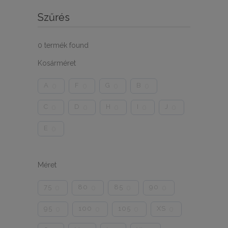
Szűrés
0
termék found
Kosárméret
A
F
G
B
0
0
0
0
C
D
H
I
J
0
0
0
0
0
E
0
Méret
75
80
85
90
0
0
0
0
95
100
105
XS
0
0
0
0