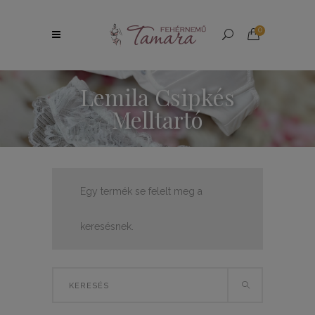
0
Lemila Csipkés
Melltartó
Egy termék se felelt meg a
keresésnek.
Search
for: