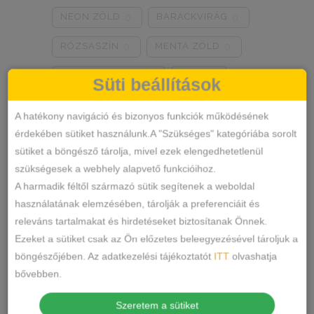
NEON ZÖLD
BARACKVIRÁG
0
0
RÓZSASZÍN
MENTA ZÖLD
0
0
NARANCSSÁRGA
KÁVÉ
0
0
Süti beállítások
SÖTÉTSZÜRKE
BORDÓ
0
0
A hatékony navigáció és bizonyos funkciók működésének
érdekében sütiket használunk.A "Szükséges" kategóriába sorolt
KRÉM
MÁLNA
0
0
sütiket a böngésző tárolja, mivel ezek elengedhetetlenül
Termékkategóriák
RÓZSASZÍN/MINTÁS
0
szükségesek a webhely alapvető funkcióihoz.
A harmadik féltől származó sütik segítenek a weboldal
BARNA/MINTÁS
0
ALSÓNEMŰ
használatának elemzésében, tárolják a preferenciáit és
releváns tartalmakat és hirdetéseket biztosítanak Önnek.
ALAKFORMÁLÓ
SZÜRKE/MINTÁS
0
Ezeket a sütiket csak az Ön előzetes beleegyezésével tároljuk a
BUGYI
SÖTÉTSZÜRKE/MINTÁS
0
böngészőjében. Az adatkezelési tájékoztatót
ITT
olvashatja
FÉLTANGA
bővebben.
TÖRTFEHÉR/MINTÁS
0
FRANCIABUGYI
Szeretem a sütiket
FEHÉR/MINTÁS
0