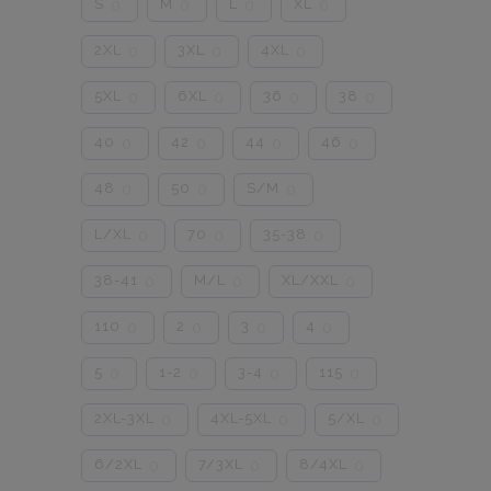
S
M
L
XL
0
0
0
0
2XL
3XL
4XL
0
0
0
5XL
6XL
36
38
0
0
0
0
40
42
44
46
0
0
0
0
48
50
S/M
0
0
0
L/XL
70
35-38
0
0
0
38-41
M/L
XL/XXL
0
0
0
110
2
3
4
0
0
0
0
5
1-2
3-4
115
0
0
0
0
2XL-3XL
4XL-5XL
5/XL
0
0
0
6/2XL
7/3XL
8/4XL
0
0
0