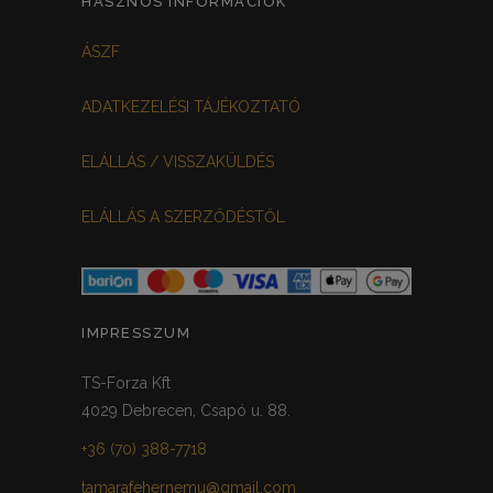
HASZNOS INFORMÁCIÓK
FEKETE-BORDÓ
0
ÁSZF
MEGGYPIROS
GRAFIT
0
0
ADATKEZELÉSI TÁJÉKOZTATÓ
VILÁGOSSZÜRKE
PÖTTYÖS
0
0
ELÁLLÁS / VISSZAKÜLDÉS
KRÉM/MASNIS
0
ELÁLLÁS A SZERZŐDÉSTŐL
HALVÁNYZÖLD
PADLIZSÁN
0
0
PISZTÁCIA
CORAL
0
0
HALVÁNY RÓZSASZÍN
KHAKI
0
0
IMPRESSZUM
SÖTÉTMÁLYVA
0
TS-Forza Kft
4029 Debrecen, Csapó u. 88.
FEKETE-ARANY
0
+36 (70) 388-7718
tamarafehernemu@gmail.com