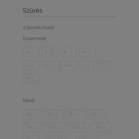
Szűrés
0
termék found
Kosárméret
A
F
G
B
0
0
0
0
C
D
H
I
J
0
0
0
0
0
E
0
Méret
75
80
85
90
0
0
0
0
95
100
105
XS
0
0
0
0