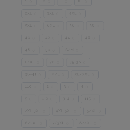
S
M
L
XL
0
0
0
0
2XL
3XL
4XL
0
0
0
5XL
6XL
36
38
0
0
0
0
40
42
44
46
0
0
0
0
48
50
S/M
0
0
0
L/XL
70
35-38
0
0
0
38-41
M/L
XL/XXL
0
0
0
110
2
3
4
0
0
0
0
5
1-2
3-4
115
0
0
0
0
2XL-3XL
4XL-5XL
5/XL
0
0
0
6/2XL
7/3XL
8/4XL
0
0
0