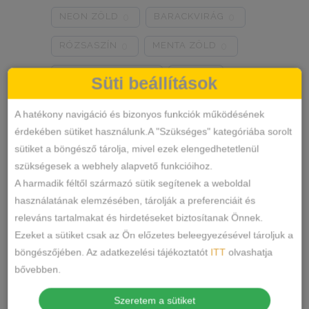
NEON ZÖLD
BARACKVIRÁG
0
0
RÓZSASZÍN
MENTA ZÖLD
0
0
NARANCSSÁRGA
KÁVÉ
0
0
Süti beállítások
SÖTÉTSZÜRKE
BORDÓ
0
0
A hatékony navigáció és bizonyos funkciók működésének
érdekében sütiket használunk.A "Szükséges" kategóriába sorolt
KRÉM
MÁLNA
0
0
sütiket a böngésző tárolja, mivel ezek elengedhetetlenül
Termékkategóriák
RÓZSASZÍN/MINTÁS
0
szükségesek a webhely alapvető funkcióihoz.
A harmadik féltől származó sütik segítenek a weboldal
BARNA/MINTÁS
0
ALSÓNEMŰ
használatának elemzésében, tárolják a preferenciáit és
releváns tartalmakat és hirdetéseket biztosítanak Önnek.
ALAKFORMÁLÓ
SZÜRKE/MINTÁS
0
Ezeket a sütiket csak az Ön előzetes beleegyezésével tároljuk a
BUGYI
SÖTÉTSZÜRKE/MINTÁS
0
böngészőjében. Az adatkezelési tájékoztatót
ITT
olvashatja
FÉLTANGA
bővebben.
TÖRTFEHÉR/MINTÁS
0
FRANCIABUGYI
Szeretem a sütiket
FEHÉR/MINTÁS
0