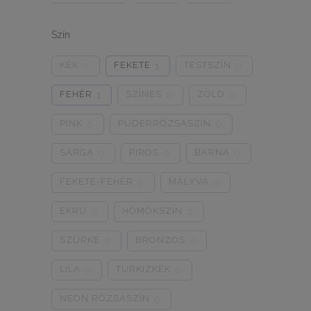
ONE SIZE
1/2
3/4
0
0
0
Szín
5/L
6/XL
7/2XL
0
0
0
KÉK
FEKETE
TESTSZÍN
0
1
0
8/3XL
9/4XL
4/M
0
0
0
FEHÉR
SZÍNES
ZÖLD
1
0
0
PINK
PÚDERRÓZSASZÍN
0
0
SÁRGA
PIROS
BARNA
0
0
0
FEKETE-FEHÉR
MÁLYVA
0
0
EKRÜ
HOMOKSZÍN
0
0
SZÜRKE
BRONZOS
0
0
LILA
TÜRKIZKÉK
0
0
NEON RÓZSASZÍN
0