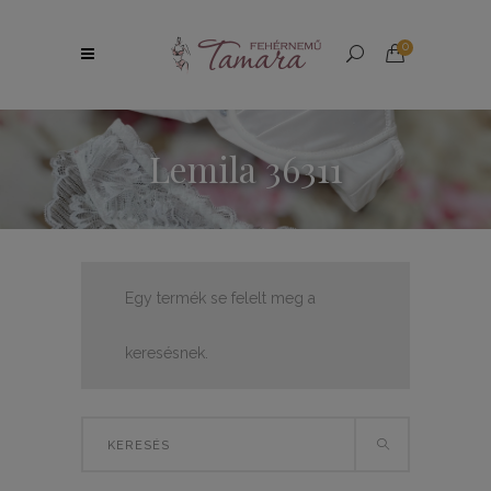
0
Lemila 36311
Egy termék se felelt meg a
keresésnek.
Search
for: