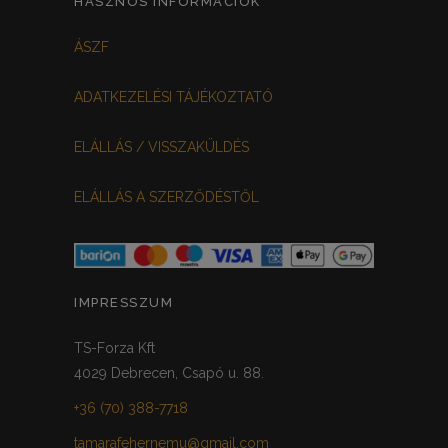
HASZNOS INFORMÁCIÓK
FEKETE-BORDÓ
0
ÁSZF
MEGGYPIROS
GRAFIT
0
0
ADATKEZELÉSI TÁJÉKOZTATÓ
VILÁGOSSZÜRKE
PÖTTYÖS
0
0
ELÁLLÁS / VISSZAKÜLDÉS
KRÉM/MASNIS
0
ELÁLLÁS A SZERZŐDÉSTŐL
HALVÁNYZÖLD
PADLIZSÁN
0
0
PISZTÁCIA
CORAL
0
0
HALVÁNY RÓZSASZÍN
KHAKI
0
0
IMPRESSZUM
SÖTÉTMÁLYVA
0
TS-Forza Kft
4029 Debrecen, Csapó u. 88.
FEKETE-ARANY
0
+36 (70) 388-7718
tamarafehernemu@gmail.com