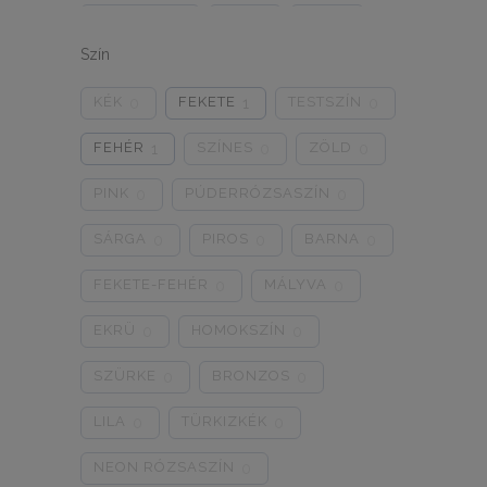
ONE SIZE
1/2
3/4
0
0
0
Szín
5/L
6/XL
7/2XL
0
0
0
KÉK
FEKETE
TESTSZÍN
0
1
0
8/3XL
9/4XL
4/M
0
0
0
FEHÉR
SZÍNES
ZÖLD
1
0
0
PINK
PÚDERRÓZSASZÍN
0
0
SÁRGA
PIROS
BARNA
0
0
0
FEKETE-FEHÉR
MÁLYVA
0
0
EKRÜ
HOMOKSZÍN
0
0
SZÜRKE
BRONZOS
0
0
LILA
TÜRKIZKÉK
0
0
NEON RÓZSASZÍN
0