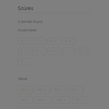
Szűrés
0
termék found
Kosárméret
A
F
G
B
0
0
0
0
C
D
H
I
J
0
0
0
0
0
E
0
Méret
75
80
85
90
0
0
0
0
95
100
105
XS
0
0
0
0