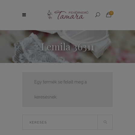
0
Lemila 36311
Egy termék se felelt meg a
keresésnek.
Search
for: