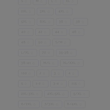
S
M
L
XL
0
0
0
0
2XL
3XL
4XL
0
0
0
5XL
6XL
36
38
0
0
0
0
40
42
44
46
0
0
0
0
48
50
S/M
0
0
0
L/XL
70
35-38
0
0
0
38-41
M/L
XL/XXL
0
0
0
110
2
3
4
0
0
0
0
5
1-2
3-4
115
0
0
0
0
2XL-3XL
4XL-5XL
5/XL
0
0
0
6/2XL
7/3XL
8/4XL
0
0
0