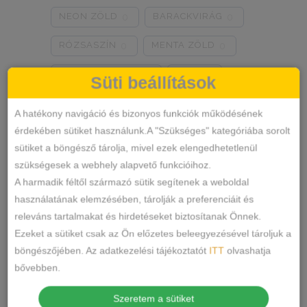
NEON ZÖLD
BARACKVIRÁG
0
0
RÓZSASZÍN
MENTA ZÖLD
0
0
NARANCSSÁRGA
KÁVÉ
0
0
Süti beállítások
SÖTÉTSZÜRKE
BORDÓ
0
0
A hatékony navigáció és bizonyos funkciók működésének
érdekében sütiket használunk.A "Szükséges" kategóriába sorolt
KRÉM
MÁLNA
0
0
sütiket a böngésző tárolja, mivel ezek elengedhetetlenül
Termékkategóriák
RÓZSASZÍN/MINTÁS
0
szükségesek a webhely alapvető funkcióihoz.
A harmadik féltől származó sütik segítenek a weboldal
BARNA/MINTÁS
0
ALSÓNEMŰ
használatának elemzésében, tárolják a preferenciáit és
releváns tartalmakat és hirdetéseket biztosítanak Önnek.
ALAKFORMÁLÓ
SZÜRKE/MINTÁS
0
Ezeket a sütiket csak az Ön előzetes beleegyezésével tároljuk a
BUGYI
SÖTÉTSZÜRKE/MINTÁS
0
böngészőjében. Az adatkezelési tájékoztatót
ITT
olvashatja
FÉLTANGA
bővebben.
TÖRTFEHÉR/MINTÁS
0
FRANCIABUGYI
Szeretem a sütiket
FEHÉR/MINTÁS
0