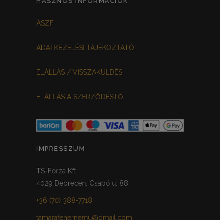
HASZNOS INFORMÁCIÓK
FEKETE-BORDÓ
0
ÁSZF
MEGGYPIROS
GRAFIT
0
0
ADATKEZELÉSI TÁJÉKOZTATÓ
VILÁGOSSZÜRKE
PÖTTYÖS
0
0
ELÁLLÁS / VISSZAKÜLDÉS
KRÉM/MASNIS
0
ELÁLLÁS A SZERZŐDÉSTŐL
HALVÁNYZÖLD
PADLIZSÁN
0
0
PISZTÁCIA
CORAL
0
0
HALVÁNY RÓZSASZÍN
KHAKI
0
0
IMPRESSZUM
SÖTÉTMÁLYVA
0
TS-Forza Kft
4029 Debrecen, Csapó u. 88.
FEKETE-ARANY
0
+36 (70) 388-7718
tamarafehernemu@gmail.com