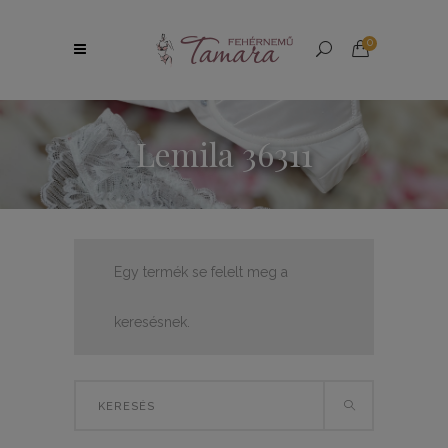
0
Lemila 36311
Egy termék se felelt meg a
keresésnek.
Search
for: