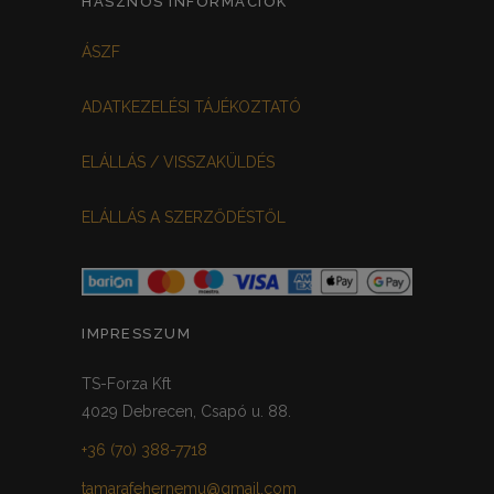
HASZNOS INFORMÁCIÓK
FEHÉR-VIRÁGOS
KOCKÁS
0
0
ÁSZF
FEKETE-BORDÓ
0
ADATKEZELÉSI TÁJÉKOZTATÓ
MEGGYPIROS
GRAFIT
0
0
ELÁLLÁS / VISSZAKÜLDÉS
VILÁGOSSZÜRKE
PÖTTYÖS
0
0
ELÁLLÁS A SZERZŐDÉSTŐL
KRÉM/MASNIS
0
HALVÁNYZÖLD
PADLIZSÁN
0
0
PISZTÁCIA
CORAL
0
0
IMPRESSZUM
HALVÁNY RÓZSASZÍN
KHAKI
0
0
TS-Forza Kft
4029 Debrecen, Csapó u. 88.
SÖTÉTMÁLYVA
0
+36 (70) 388-7718
FEKETE-ARANY
0
tamarafehernemu@gmail.com