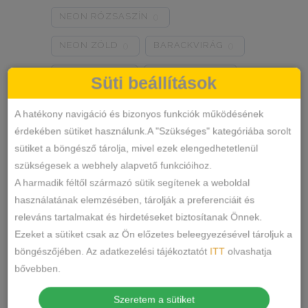
NEON RÓZSASZÍN
0
NEON ZÖLD
BARACKVIRÁG
0
0
RÓZSASZÍN
MENTA ZÖLD
0
0
Süti beállítások
NARANCSSÁRGA
KÁVÉ
0
0
A hatékony navigáció és bizonyos funkciók működésének
érdekében sütiket használunk.A "Szükséges" kategóriába sorolt
SÖTÉTSZÜRKE
BORDÓ
0
0
sütiket a böngésző tárolja, mivel ezek elengedhetetlenül
Termékkategóriák
KRÉM
MÁLNA
0
0
szükségesek a webhely alapvető funkcióihoz.
A harmadik féltől származó sütik segítenek a weboldal
RÓZSASZÍN/MINTÁS
0
ALSÓNEMŰ
használatának elemzésében, tárolják a preferenciáit és
releváns tartalmakat és hirdetéseket biztosítanak Önnek.
ALAKFORMÁLÓ
BARNA/MINTÁS
0
Ezeket a sütiket csak az Ön előzetes beleegyezésével tároljuk a
BUGYI
SZÜRKE/MINTÁS
0
böngészőjében. Az adatkezelési tájékoztatót
ITT
olvashatja
FÉLTANGA
bővebben.
SÖTÉTSZÜRKE/MINTÁS
0
FRANCIABUGYI
Szeretem a sütiket
TÖRTFEHÉR/MINTÁS
0