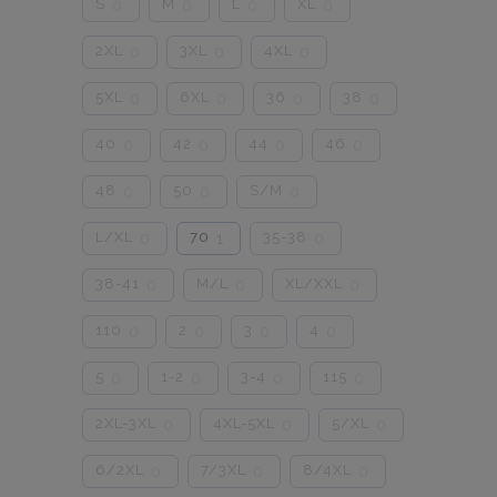
S
M
L
XL
0
0
0
0
2XL
3XL
4XL
0
0
0
5XL
6XL
36
38
0
0
0
0
40
42
44
46
0
0
0
0
48
50
S/M
0
0
0
L/XL
70
35-38
0
1
0
38-41
M/L
XL/XXL
0
0
0
110
2
3
4
0
0
0
0
5
1-2
3-4
115
0
0
0
0
2XL-3XL
4XL-5XL
5/XL
0
0
0
6/2XL
7/3XL
8/4XL
0
0
0