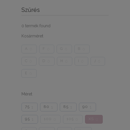
Szűrés
0
termék found
Kosárméret
A
F
G
B
0
0
0
0
C
D
H
I
J
0
0
0
0
0
E
0
Méret
75
80
85
90
1
1
1
1
95
100
105
XS
1
0
0
0