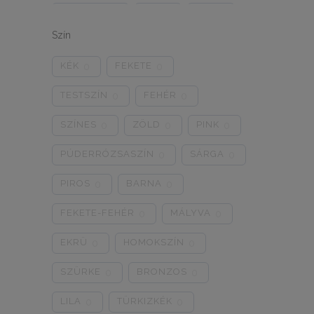
ONE SIZE
1/2
3/4
0
0
0
Szín
5/L
6/XL
7/2XL
0
0
0
KÉK
FEKETE
0
0
8/3XL
9/4XL
4/M
0
0
0
TESTSZÍN
FEHÉR
0
0
SZÍNES
ZÖLD
PINK
0
0
0
PÚDERRÓZSASZÍN
SÁRGA
0
0
PIROS
BARNA
0
0
FEKETE-FEHÉR
MÁLYVA
0
0
EKRÜ
HOMOKSZÍN
0
0
SZÜRKE
BRONZOS
0
0
LILA
TÜRKIZKÉK
0
0