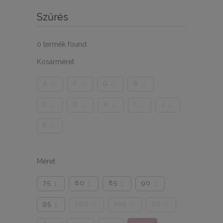
Szűrés
0
termék found
Kosárméret
A
F
G
B
0
0
0
0
C
D
H
I
J
0
0
0
0
0
E
0
Méret
75
80
85
90
1
1
1
1
95
100
105
XS
1
0
0
0