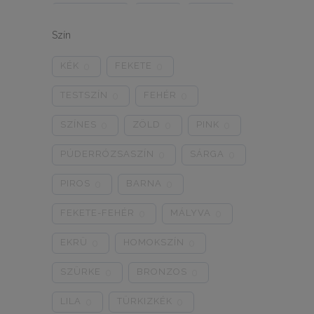
ONE SIZE
1/2
3/4
0
0
0
Szín
5/L
6/XL
7/2XL
0
0
0
KÉK
FEKETE
0
0
8/3XL
9/4XL
4/M
0
0
0
TESTSZÍN
FEHÉR
0
0
SZÍNES
ZÖLD
PINK
0
0
0
PÚDERRÓZSASZÍN
SÁRGA
0
0
PIROS
BARNA
0
0
FEKETE-FEHÉR
MÁLYVA
0
0
EKRÜ
HOMOKSZÍN
0
0
SZÜRKE
BRONZOS
0
0
LILA
TÜRKIZKÉK
0
0