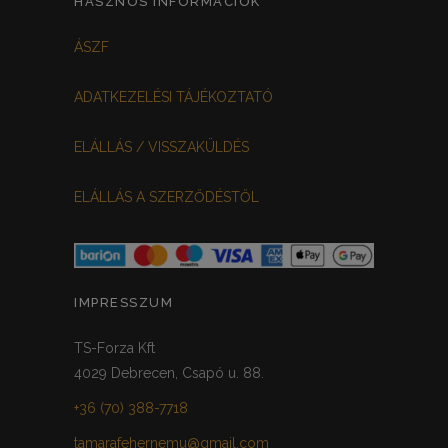
HASZNOS INFORMÁCIÓK
FEHÉR-VIRÁGOS
KOCKÁS
0
0
ÁSZF
FEKETE-BORDÓ
0
ADATKEZELÉSI TÁJÉKOZTATÓ
MEGGYPIROS
GRAFIT
0
0
ELÁLLÁS / VISSZAKÜLDÉS
VILÁGOSSZÜRKE
PÖTTYÖS
0
0
ELÁLLÁS A SZERZŐDÉSTŐL
KRÉM/MASNIS
0
HALVÁNYZÖLD
PADLIZSÁN
0
0
PISZTÁCIA
CORAL
0
0
IMPRESSZUM
HALVÁNY RÓZSASZÍN
KHAKI
0
0
TS-Forza Kft
4029 Debrecen, Csapó u. 88.
SÖTÉTMÁLYVA
0
+36 (70) 388-7718
FEKETE-ARANY
0
tamarafehernemu@gmail.com