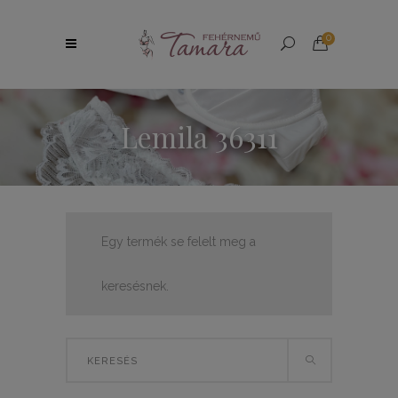
0
Lemila 36311
Egy termék se felelt meg a
keresésnek.
Search
for: