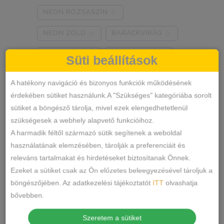
NEON RÓZSASZÍN
0
NEON ZÖLD
BARACKVIRÁG
0
0
RÓZSASZÍN
MENTA ZÖLD
0
0
Süti beállítások
NARANCSSÁRGA
KÁVÉ
0
0
A hatékony navigáció és bizonyos funkciók működésének
érdekében sütiket használunk.A "Szükséges" kategóriába sorolt
SÖTÉTSZÜRKE
BORDÓ
0
0
sütiket a böngésző tárolja, mivel ezek elengedhetetlenül
Termékkategóriák
KRÉM
MÁLNA
0
0
szükségesek a webhely alapvető funkcióihoz.
A harmadik féltől származó sütik segítenek a weboldal
RÓZSASZÍN/MINTÁS
0
ALSÓNEMŰ
használatának elemzésében, tárolják a preferenciáit és
releváns tartalmakat és hirdetéseket biztosítanak Önnek.
ALAKFORMÁLÓ
BARNA/MINTÁS
0
Ezeket a sütiket csak az Ön előzetes beleegyezésével tároljuk a
BUGYI
SZÜRKE/MINTÁS
0
böngészőjében. Az adatkezelési tájékoztatót
ITT
olvashatja
FÉLTANGA
bővebben.
SÖTÉTSZÜRKE/MINTÁS
0
FRANCIABUGYI
Szeretem a sütiket
TÖRTFEHÉR/MINTÁS
0