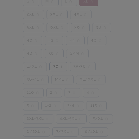
S
M
L
XL
0
0
0
0
2XL
3XL
4XL
0
0
0
5XL
6XL
36
38
0
0
0
0
40
42
44
46
0
0
0
0
48
50
S/M
0
0
0
L/XL
70
35-38
0
1
0
38-41
M/L
XL/XXL
0
0
0
110
2
3
4
0
0
0
0
5
1-2
3-4
115
0
0
0
0
2XL-3XL
4XL-5XL
5/XL
0
0
0
6/2XL
7/3XL
8/4XL
0
0
0