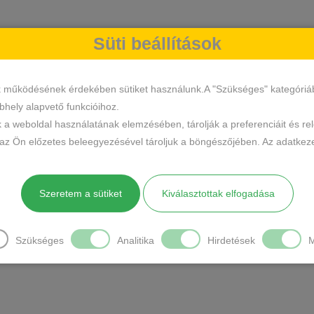
Süti beállítások
k működésének érdekében sütiket használunk.A "Szükséges" kategóriába 
hely alapvető funkcióihoz.
k a weboldal használatának elemzésében, tárolják a preferenciáit és re
 az Ön előzetes beleegyezésével tároljuk a böngészőjében. Az adatkeze
Szeretem a sütiket
Kiválasztottak elfogadása
Szükséges
Analitika
Hirdetések
M