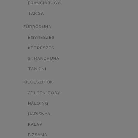
FRANCIABUGYI
TÖRTFEHÉR/MINTÁS
0
TANGA
FEHÉR/MINTÁS
0
FÜRDŐRUHA
SÖTÉTKÉK/MINTÁS
0
EGYRÉSZES
KÉTRÉSZES
TESTSZÍN/MINTÁS
0
STRANDRUHA
KÉK/MINTÁS
0
TANKINI
LEOPÁRD MINTÁS
0
KIEGÉSZÍTŐK
NEON NARANCSSÁRGA
0
ATLÉTA-BODY
FEKETE/MASNI
0
HÁLÓING
HARISNYA
FEKETE/SZÍV
0
KALAP
FEHÉR-FEKETE
SÖTÉTKÉK
0
0
PIZSAMA