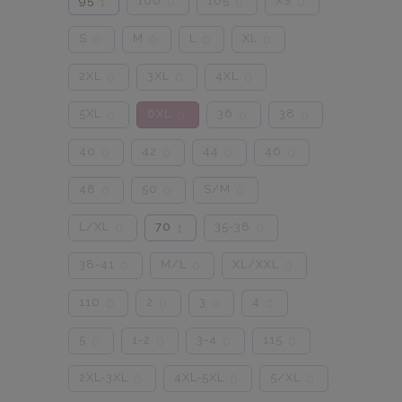
95
100
105
XS
1
0
0
0
S
M
L
XL
0
0
0
0
2XL
3XL
4XL
0
0
0
5XL
6XL
36
38
0
0
0
0
40
42
44
46
0
0
0
0
48
50
S/M
0
0
0
L/XL
70
35-38
0
1
0
38-41
M/L
XL/XXL
0
0
0
110
2
3
4
0
0
0
0
5
1-2
3-4
115
0
0
0
0
2XL-3XL
4XL-5XL
5/XL
0
0
0