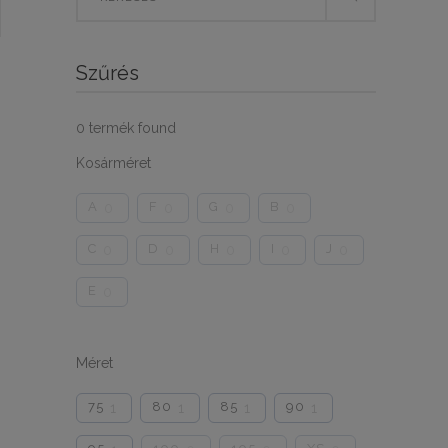
for:
Szűrés
0
termék found
Kosárméret
A
F
G
B
0
0
0
0
C
D
H
I
J
0
0
0
0
0
E
0
Méret
75
80
85
90
1
1
1
1