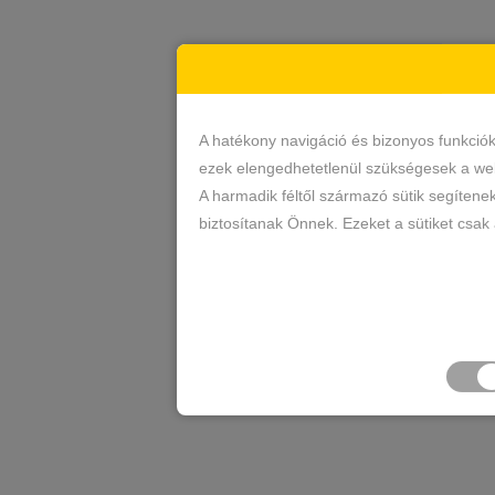
A hatékony navigáció és bizonyos funkció
ezek elengedhetetlenül szükségesek a web
A harmadik féltől származó sütik segítene
biztosítanak Önnek. Ezeket a sütiket csak