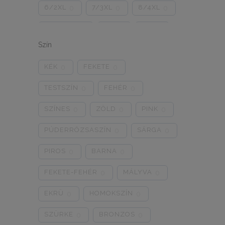
6/2XL
7/3XL
8/4XL
0
0
0
ONE SIZE
1/2
3/4
0
0
0
Szín
5/L
6/XL
7/2XL
0
0
0
KÉK
FEKETE
0
0
8/3XL
9/4XL
4/M
0
0
0
TESTSZÍN
FEHÉR
0
0
SZÍNES
ZÖLD
PINK
0
0
0
PÚDERRÓZSASZÍN
SÁRGA
0
0
PIROS
BARNA
0
0
FEKETE-FEHÉR
MÁLYVA
0
0
EKRÜ
HOMOKSZÍN
0
0
SZÜRKE
BRONZOS
0
0