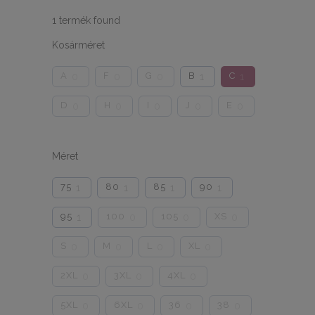
1
termék found
Kosárméret
A
F
G
B
C
0
0
0
1
1
D
H
I
J
E
0
0
0
0
0
Méret
75
80
85
90
1
1
1
1
95
100
105
XS
1
0
0
0
S
M
L
XL
0
0
0
0
2XL
3XL
4XL
0
0
0
5XL
6XL
36
38
0
0
0
0