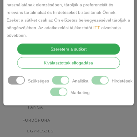
NARANCSSÁRGA
KÁVÉ
0
0
használatának elemzésében, tárolják a preferenciáit és
releváns tartalmakat és hirdetéseket biztosítanak Önnek.
SÖTÉTSZÜRKE
BORDÓ
0
0
Ezeket a sütiket csak az Ön előzetes beleegyezésével tároljuk a
KRÉM
MÁLNA
böngészőjében. Az adatkezelési tájékoztatót
ITT
olvashatja
0
0
bővebben.
Termékkategóriák
RÓZSASZÍN/MINTÁS
0
Szeretem a sütiket
BARNA/MINTÁS
0
ALSÓNEMŰ
Kiválasztottak elfogadása
ALAKFORMÁLÓ
SZÜRKE/MINTÁS
0
BUGYI
SÖTÉTSZÜRKE/MINTÁS
0
Szükséges
Analitika
Hirdetések
FÉLTANGA
TÖRTFEHÉR/MINTÁS
0
Marketing
FRANCIABUGYI
FEHÉR/MINTÁS
0
TANGA
SÖTÉTKÉK/MINTÁS
0
FÜRDŐRUHA
TESTSZÍN/MINTÁS
0
EGYRÉSZES