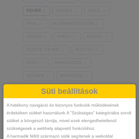
0
0
0
FEHÉR
SZÍNES
ZÖLD
1
0
0
PINK
PÚDERRÓZSASZÍN
0
0
SÁRGA
PIROS
BARNA
0
0
0
FEKETE-FEHÉR
MÁLYVA
0
0
EKRÜ
HOMOKSZÍN
0
0
SZÜRKE
BRONZOS
0
0
LILA
TÜRKIZKÉK
0
0
Süti beállítások
NEON RÓZSASZÍN
0
A hatékony navigáció és bizonyos funkciók működésének
érdekében sütiket használunk.A "Szükséges" kategóriába sorolt
NEON ZÖLD
BARACKVIRÁG
0
0
sütiket a böngésző tárolja, mivel ezek elengedhetetlenül
RÓZSASZÍN
MENTA ZÖLD
0
0
szükségesek a webhely alapvető funkcióihoz.
A harmadik féltől származó sütik segítenek a weboldal