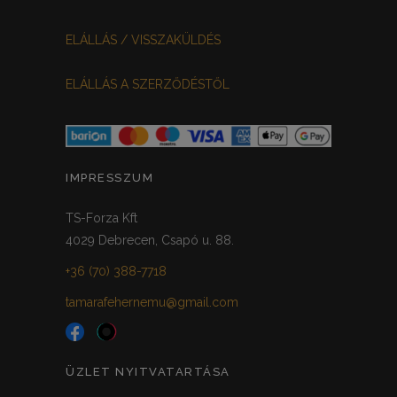
VILÁGOSSZÜRKE
PÖTTYÖS
0
0
ELÁLLÁS / VISSZAKÜLDÉS
KRÉM/MASNIS
0
ELÁLLÁS A SZERZŐDÉSTŐL
HALVÁNYZÖLD
PADLIZSÁN
0
0
PISZTÁCIA
CORAL
0
0
HALVÁNY RÓZSASZÍN
KHAKI
0
0
IMPRESSZUM
SÖTÉTMÁLYVA
0
TS-Forza Kft
4029 Debrecen, Csapó u. 88.
FEKETE-ARANY
0
+36 (70) 388-7718
tamarafehernemu@gmail.com
ÜZLET NYITVATARTÁSA