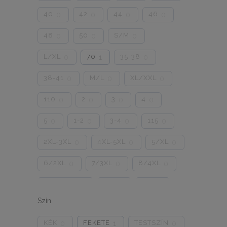
40
42
44
46
0
0
0
0
48
50
S/M
0
0
0
L/XL
70
35-38
0
1
0
38-41
M/L
XL/XXL
0
0
0
110
2
3
4
0
0
0
0
5
1-2
3-4
115
0
0
0
0
2XL-3XL
4XL-5XL
5/XL
0
0
0
6/2XL
7/3XL
8/4XL
0
0
0
ONE SIZE
1/2
3/4
0
0
0
Szín
5/L
6/XL
7/2XL
0
0
0
KÉK
FEKETE
TESTSZÍN
0
1
0
8/3XL
9/4XL
4/M