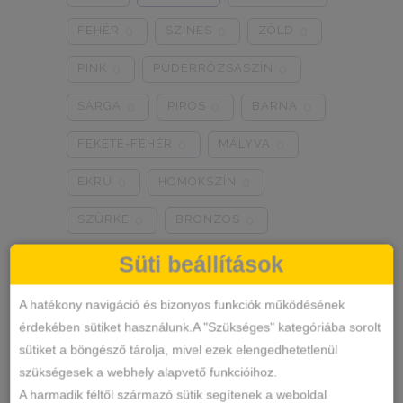
0
0
0
FEHÉR
SZÍNES
ZÖLD
0
0
0
PINK
PÚDERRÓZSASZÍN
0
0
SÁRGA
PIROS
BARNA
0
0
0
FEKETE-FEHÉR
MÁLYVA
0
0
EKRÜ
HOMOKSZÍN
0
0
SZÜRKE
BRONZOS
0
0
LILA
TÜRKIZKÉK
0
0
Süti beállítások
NEON RÓZSASZÍN
0
A hatékony navigáció és bizonyos funkciók működésének
érdekében sütiket használunk.A "Szükséges" kategóriába sorolt
NEON ZÖLD
BARACKVIRÁG
0
0
sütiket a böngésző tárolja, mivel ezek elengedhetetlenül
RÓZSASZÍN
MENTA ZÖLD
0
0
szükségesek a webhely alapvető funkcióihoz.
A harmadik féltől származó sütik segítenek a weboldal