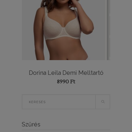
Dorina Leila Demi Melltartó
8990
Ft
Search
for:
Szűrés