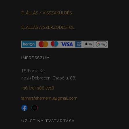
VILÁGOSSZÜRKE
PÖTTYÖS
0
0
ELÁLLÁS / VISSZAKÜLDÉS
KRÉM/MASNIS
0
ELÁLLÁS A SZERZŐDÉSTŐL
HALVÁNYZÖLD
PADLIZSÁN
0
0
PISZTÁCIA
CORAL
0
0
HALVÁNY RÓZSASZÍN
KHAKI
0
0
IMPRESSZUM
SÖTÉTMÁLYVA
0
TS-Forza Kft
4029 Debrecen, Csapó u. 88.
FEKETE-ARANY
0
+36 (70) 388-7718
tamarafehernemu@gmail.com
ÜZLET NYITVATARTÁSA