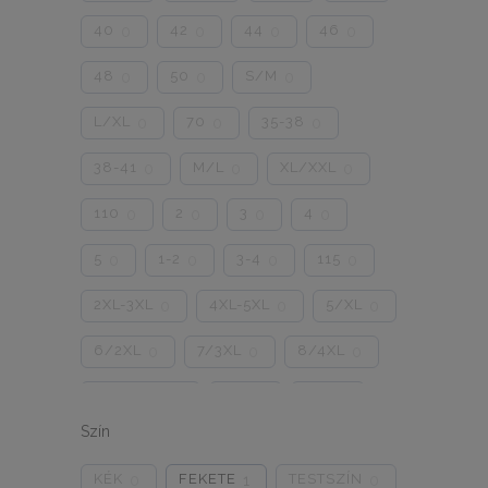
40
42
44
46
0
0
0
0
48
50
S/M
0
0
0
L/XL
70
35-38
0
0
0
38-41
M/L
XL/XXL
0
0
0
110
2
3
4
0
0
0
0
5
1-2
3-4
115
0
0
0
0
2XL-3XL
4XL-5XL
5/XL
0
0
0
6/2XL
7/3XL
8/4XL
0
0
0
ONE SIZE
1/2
3/4
0
0
0
Szín
5/L
6/XL
7/2XL
0
0
0
KÉK
FEKETE
TESTSZÍN
0
1
0
8/3XL
9/4XL
4/M