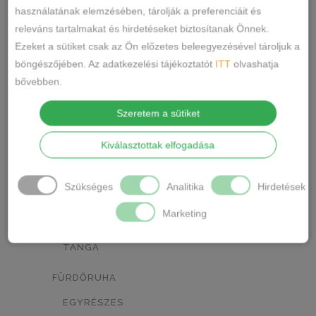
NARANCSSÁRGA
KÁVÉ
0
0
használatának elemzésében, tárolják a preferenciáit és
releváns tartalmakat és hirdetéseket biztosítanak Önnek.
SÖTÉTSZÜRKE
BORDÓ
0
0
Ezeket a sütiket csak az Ön előzetes beleegyezésével tároljuk a
KRÉM
MÁLNA
böngészőjében. Az adatkezelési tájékoztatót
ITT
olvashatja
1
0
bővebben.
Termékkategóriák
RÓZSASZÍN/MINTÁS
0
Szeretem a sütiket
BARNA/MINTÁS
0
ALSÓNEMŰ
Kiválasztottak elfogadása
ALAKFORMÁLÓ
SZÜRKE/MINTÁS
0
BUGYI
SÖTÉTSZÜRKE/MINTÁS
0
Szükséges
Analitika
Hirdetések
FÉLTANGA
TÖRTFEHÉR/MINTÁS
0
Marketing
FRANCIABUGYI
FEHÉR/MINTÁS
0
TANGA
SÖTÉTKÉK/MINTÁS
0
FÜRDŐRUHA
TESTSZÍN/MINTÁS
0
EGYRÉSZES