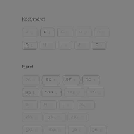
Kosárméret
A
F
G
B
C
0
1
0
0
0
D
H
I
J
E
1
0
0
0
1
Méret
75
80
85
90
0
1
1
1
95
100
105
XS
1
1
0
0
S
M
L
XL
0
0
0
0
2XL
3XL
4XL
0
0
0
5XL
6XL
36
38
0
0
0
0