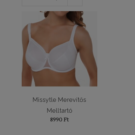
Missytle Merevítős
Melltartó
8990
Ft