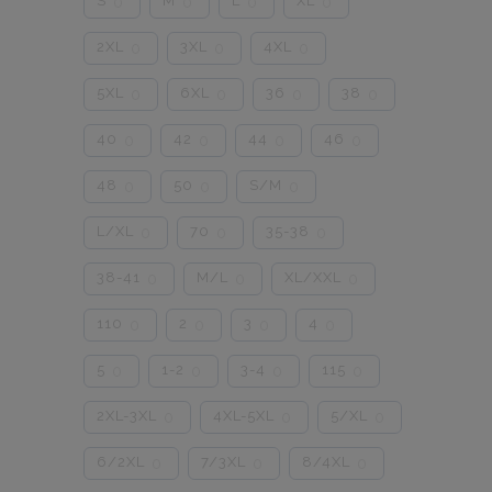
S
M
L
XL
0
0
0
0
2XL
3XL
4XL
0
0
0
5XL
6XL
36
38
0
0
0
0
40
42
44
46
0
0
0
0
48
50
S/M
0
0
0
L/XL
70
35-38
0
0
0
38-41
M/L
XL/XXL
0
0
0
110
2
3
4
0
0
0
0
5
1-2
3-4
115
0
0
0
0
2XL-3XL
4XL-5XL
5/XL
0
0
0
6/2XL
7/3XL
8/4XL
0
0
0