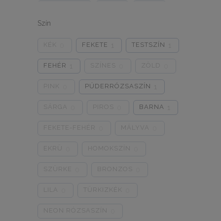
ONE SIZE
1/2
3/4
0
0
0
Szín
5/L
6/XL
7/2XL
0
0
0
KÉK
FEKETE
TESTSZÍN
0
1
1
8/3XL
9/4XL
4/M
0
0
0
FEHÉR
SZÍNES
ZÖLD
1
0
0
PINK
PÚDERRÓZSASZÍN
0
1
SÁRGA
PIROS
BARNA
0
0
1
FEKETE-FEHÉR
MÁLYVA
0
0
EKRÜ
HOMOKSZÍN
0
0
SZÜRKE
BRONZOS
0
0
LILA
TÜRKIZKÉK
0
0
NEON RÓZSASZÍN
0