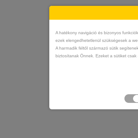
A hatékony navigáció és bizonyos funkció
ezek elengedhetetlenül szükségesek a web
A harmadik féltől származó sütik segítene
biztosítanak Önnek. Ezeket a sütiket csak