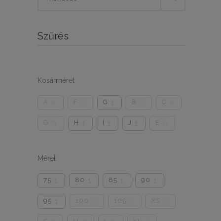
for:
Szűrés
Kosárméret
A
F
G
B
C
0
0
1
0
0
D
H
I
J
E
0
1
1
1
0
Méret
75
80
85
90
1
1
1
1
95
100
105
XS
1
0
0
0