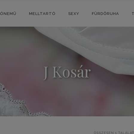
SÓNEMŰ
MELLTARTÓ
SEXY
FÜRDŐRUHA
J Kosár
ÖSSZESEN 1 TALÁLA