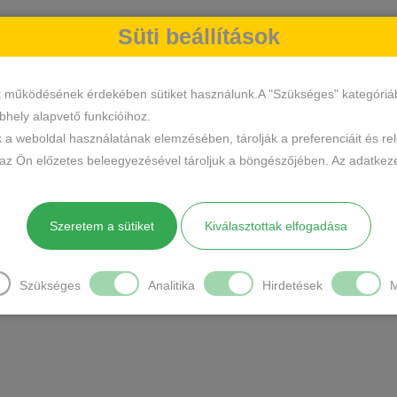
Süti beállítások
k működésének érdekében sütiket használunk.A "Szükséges" kategóriába 
hely alapvető funkcióihoz.
k a weboldal használatának elemzésében, tárolják a preferenciáit és re
 az Ön előzetes beleegyezésével tároljuk a böngészőjében. Az adatkeze
Szeretem a sütiket
Kiválasztottak elfogadása
Szükséges
Analitika
Hirdetések
M