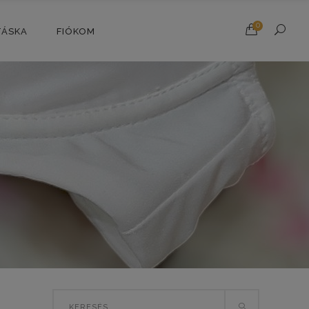
0
TÁSKA
FIÓKOM
Search
T